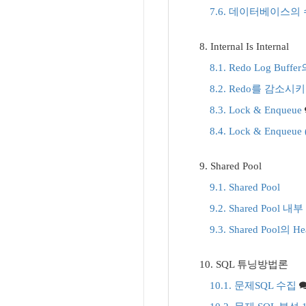
7.6. 데이터베이스의 수호
8. Internal Is Internal
8.1. Redo Log Buffer
8.2. Redo를 감소시
8.3. Lock & Enqueue
8.4. Lock & Enqueue 
9. Shared Pool
9.1. Shared Pool
9.2. Shared Pool 
9.3. Shared Pool의
10. SQL 튜닝방법론
10.1. 문제SQL 수집