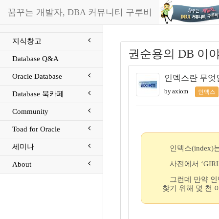
꿈꾸는 개발자, DBA 커뮤니티 구루비
지식창고
권순용의 DB 이
Database Q&A
Oracle Database
인덱스란 무엇
by axiom
인덱스
Database 북카페
Community
Toad for Oracle
세미나
인덱스(index
사전에서 ‘GIR
About
그런데 만약 인
찾기 위해 몇 천 