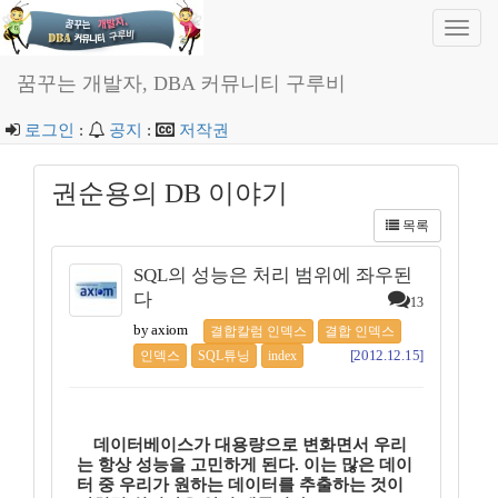
Toggl
navig
꿈꾸는 개발자, DBA 커뮤니티 구루비
로그인
:
공지
:
저작권
권순용의 DB 이야기
목록
SQL의 성능은 처리 범위에 좌우된
다
13
by axiom
결합칼럼 인덱스
결합 인덱스
[2012.12.15]
인덱스
SQL튜닝
index
데이터베이스가 대용량으로 변화면서 우리
는 항상 성능을 고민하게 된다. 이는 많은 데이
터 중 우리가 원하는 데이터를 추출하는 것이