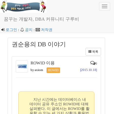
Toggl
navig
꿈꾸는 개발자, DBA 커뮤니티 구루비
로그인
:
공지
:
저작권
권순용의 DB 이야기
목록
ROWID 이용
0
by axiom
[2015.10.18]
ROWID
지난 시간에는 데이터베이스 내
데이터 공유 주소인 ROWID에 대해
살펴봤다. 이 글에서는 ROWID를 활
용할 수 있는 세 가지 상황과 활용법