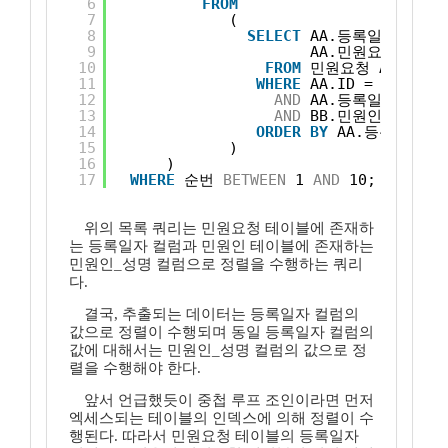
6
FROM
7
( 
8
SELECT
AA.등록일자, BB
9
AA.민원요약내용, 
10
FROM
민원요청 AA, 민원
11
WHERE
AA.ID = BB.ID
12
AND
AA.등록일자 > 
'2
13
AND
BB.민원인_성명 
LI
14
ORDER
BY
AA.등록일자 
D
15
)
16
)
17
WHERE
순번 
BETWEEN
1 
AND
10;
위의 목록 쿼리는 민원요청 테이블에 존재하
는 등록일자 컬럼과 민원인 테이블에 존재하는
민원인_성명 컬럼으로 정렬을 수행하는 쿼리
다.
결국, 추출되는 데이터는 등록일자 컬럼의
값으로 정렬이 수행되며 동일 등록일자 컬럼의
값에 대해서는 민원인_성명 컬럼의 값으로 정
렬을 수행해야 한다.
앞서 언급했듯이 중첩 루프 조인이라면 먼저
엑세스되는 테이블의 인덱스에 의해 정렬이 수
행된다. 따라서 민원요청 테이블의 등록일자