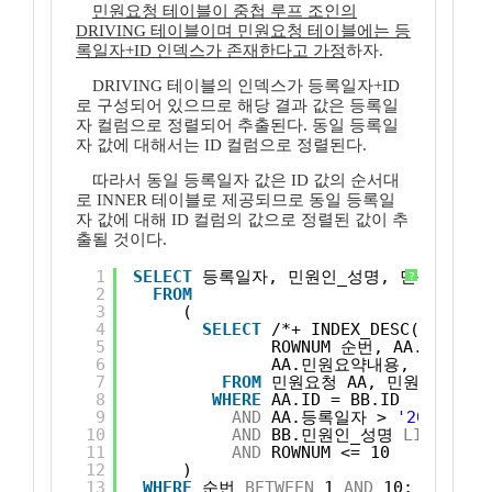
민원요청 테이블이 중첩 루프 조인의
DRIVING 테이블이며 민원요청 테이블에는 등
록일자+ID 인덱스가 존재한다고 가정
하자.
DRIVING 테이블의 인덱스가 등록일자+ID
로 구성되어 있으므로 해당 결과 값은 등록일
자 컬럼으로 정렬되어 추출된다. 동일 등록일
자 값에 대해서는 ID 컬럼으로 정렬된다.
따라서 동일 등록일자 값은 ID 값의 순서대
로 INNER 테이블로 제공되므로 동일 등록일
자 값에 대해 ID 컬럼의 값으로 정렬된 값이 추
출될 것이다.
1
SELECT
등록일자, 민원인_성명, 민원연락처
?
2
FROM
3
( 
4
SELECT
/*+ INDEX_DESC(AA, 등
5
ROWNUM 순번, AA.등록일
6
AA.민원요약내용, AA.해결
7
FROM
민원요청 AA, 민원인 BB
8
WHERE
AA.ID = BB.ID
9
AND
AA.등록일자 > 
'20070101
10
AND
BB.민원인_성명 
LIKE
'김%
11
AND
ROWNUM <= 10
12
)
13
WHERE
순번 
BETWEEN
1 
AND
10;