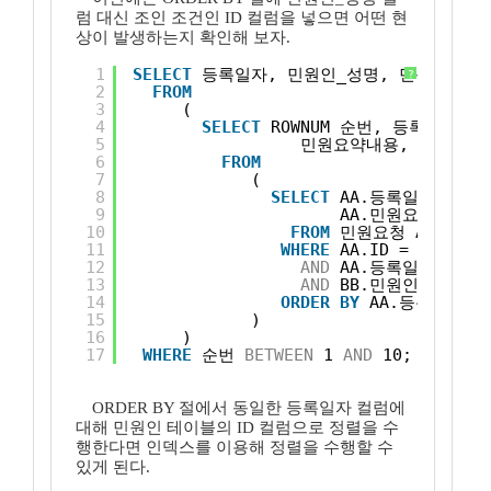
럼 대신 조인 조건인 ID 컬럼을 넣으면 어떤 현
상이 발생하는지 확인해 보자.
1
SELECT
등록일자, 민원인_성명, 민원연락처
?
2
FROM
3
( 
4
SELECT
ROWNUM 순번, 등록일자,
5
민원요약내용, 해결여부
6
FROM
7
( 
8
SELECT
AA.등록일자, BB
9
AA.민원요약내용, 
10
FROM
민원요청 AA, 민원
11
WHERE
AA.ID = BB.ID
12
AND
AA.등록일자 > 
'2
13
AND
BB.민원인_성명 
LI
14
ORDER
BY
AA.등록일자 
D
15
)
16
) 
17
WHERE
순번 
BETWEEN
1 
AND
10;
ORDER BY 절에서 동일한 등록일자 컬럼에
대해 민원인 테이블의 ID 컬럼으로 정렬을 수
행한다면 인덱스를 이용해 정렬을 수행할 수
있게 된다.