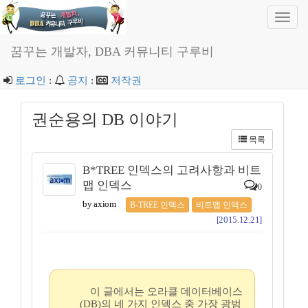
Toggl
navig
꿈꾸는 개발자, DBA 커뮤니티 구루비
로그인
:
공지
:
저작권
권순용의 DB 이야기
목록
B*TREE 인덱스의 고려사항과 비트
맵 인덱스
0
by axiom
B-TREE 인덱스
비트맵 인덱스
[2015.12.21]
이 글에서는 오라클 데이터베이스
(DB)의 네 가지 인덱스 중 가장 광범