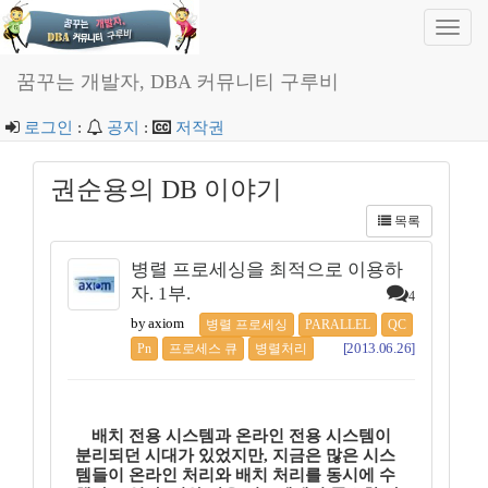
Toggl
navig
꿈꾸는 개발자, DBA 커뮤니티 구루비
로그인
:
공지
:
저작권
권순용의 DB 이야기
목록
병렬 프로세싱을 최적으로 이용하
자. 1부.
4
by axiom
병렬 프로세싱
PARALLEL
QC
[2013.06.26]
Pn
프로세스 큐
병렬처리
배치 전용 시스템과 온라인 전용 시스템이
분리되던 시대가 있었지만, 지금은 많은 시스
템들이 온라인 처리와 배치 처리를 동시에 수