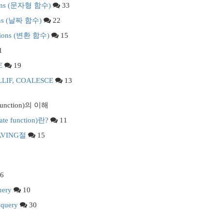
ctions (문자형 함수)
33
ions (날짜 함수)
22
ctions (변환 함수)
15
1
E
19
ULLIF, COALESCE
13
function)의 이해
e function)란?
11
HAVING절
15
6
uery
10
bquery
30