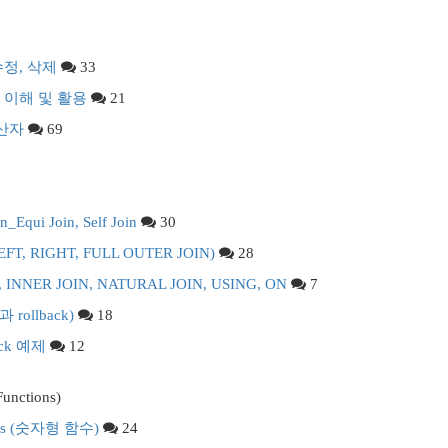
수정, 삭제
33
문의 이해 및 활용
21
연산자
69
n_Equi Join, Self Join
30
 (LEFT, RIGHT, FULL OUTER JOIN)
28
N, INNER JOIN, NATURAL JOIN, USING, ON
7
 rollback)
18
ack 예제
12
nctions)
ions (숫자형 함수)
24