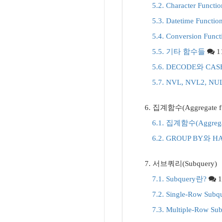
5.2. Character Fun
5.3. Datetime Funct
5.4. Conversion Fun
5.5. 기타 함수들
1
5.6. DECODE와 CAS
5.7. NVL, NVL2, N
6. 집계함수(Aggregate 
6.1. 집계함수(Aggregat
6.2. GROUP BY와 
7. 서브쿼리(Subquery)
7.1. Subquery란?
1
7.2. Single-Row Subq
7.3. Multiple-Row Su