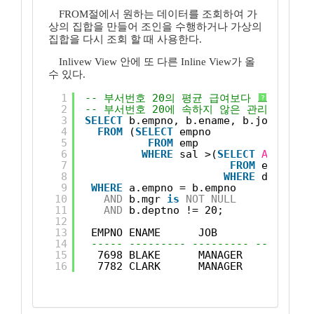
FROM절에서 원하는 데이터를 조회하여 가
상의 집합을 만들어 조인을 수행하거나 가상의
집합을 다시 조회 할 때 사용한다.
Inlivew View 안에 또 다른 Inline View가 올
수 있다.
1
-- 부서번호 20의 평균 급여보다 크고, 
?
2
-- 부서번호 20에 속하지 않은 관리자를 조
3
SELECT
b.empno, b.ename, b.job, b.sa
4
FROM
(
SELECT
empno
5
FROM
emp  
6
WHERE
sal >(
SELECT
AVG
(sal)
7
FROM
emp 
8
WHERE
deptno =
9
WHERE
a.empno = b.empno
10
AND
b.mgr 
is
NOT
NULL
11
AND
b.deptno != 20;
12
13
EMPNO ENAME      JOB         SAL   
14
----- --------- --------- ------- -
15
7698 BLAKE      MANAGER     2850  
16
7782 CLARK      MANAGER     2450  