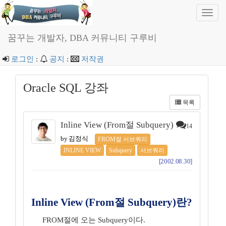
Toggl
navig
꿈꾸는 개발자, DBA 커뮤니티 구루비
로그인
:
공지
:
저작권
Oracle SQL 강좌
목록
Inline View (From절 Subquery)
14
by 김정식
FROM절 서브쿼리
INLINE VIEW
Subquery
서브쿼리
[2002.08.30]
Inline View (From절 Subquery)란?
FROM절에 오는 Subquery이다.