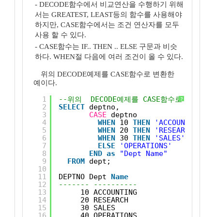
- DECODE함수에서 비교연산을 수행하기 위해
서는 GREATEST, LEAST등의 함수를 사용해야
하지만, CASE함수에서는 조건 연산자를 모두
사용 할 수 있다.
- CASE함수는 IF.. THEN .. ELSE 구문과 비슷
하다. WHEN절 다음에 여러 조건이 올 수 있다.
위의 DECODE예제를 CASE함수로 변환한
예이다.
1
--위의  DECODE예제를 CASE함수로 변환한 
?
2
SELECT
deptno, 
3
CASE
deptno
4
WHEN
10 
THEN
'ACCOUNTING'
5
WHEN
20 
THEN
'RESEARCH'
6
WHEN
30 
THEN
'SALES'
7
ELSE
'OPERATIONS'
8
END
as
"Dept Name"
9
FROM
dept;
10
11
DEPTNO Dept 
Name
12
------- ----------
13
10 ACCOUNTING
14
20 RESEARCH
15
30 SALES
16
40 OPERATIONS 