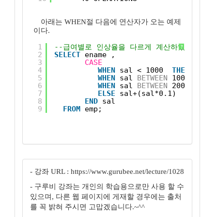
아래는 WHEN절 다음에 연산자가 오는 예제
이다.
1
--급여별로 인상율을 다르게 계산하였다. 
?
2
SELECT
ename ,
3
CASE
4
WHEN
sal < 1000  
THEN
sal+(
5
WHEN
sal 
BETWEEN
1000 
AND
2
6
WHEN
sal 
BETWEEN
2001 
AND
3
7
ELSE
sal+(sal*0.1)
8
END
sal
9
FROM
emp; 
- 강좌 URL : https://www.gurubee.net/lecture/1028
- 구루비 강좌는 개인의 학습용으로만 사용 할 수
있으며, 다른 웹 페이지에 게재할 경우에는 출처
를 꼭 밝혀 주시면 고맙겠습니다.~^^