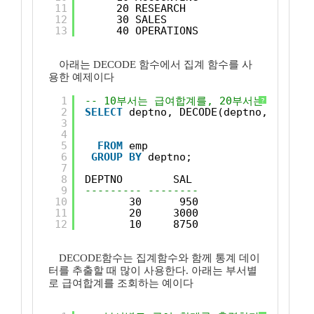
11
20 RESEARCH
12
30 SALES
13
40 OPERATIONS
아래는 DECODE 함수에서 집계 함수를 사
용한 예제이다
1
-- 10부서는 급여합계를, 20부서는 최대값
?
2
SELECT
deptno, DECODE(deptno, 10 , 
S
3
20 , 
M
4
30 , 
M
5
FROM
emp
6
GROUP
BY
deptno; 
7
8
DEPTNO        SAL
9
--------- --------
10
30      950
11
20     3000
12
10     8750 
DECODE함수는 집계함수와 함께 통계 데이
터를 추출할 때 많이 사용한다. 아래는 부서별
로 급여합계를 조회하는 예이다