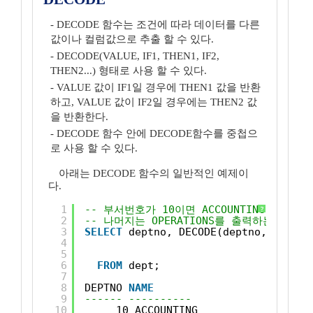
- DECODE 함수는 조건에 따라 데이터를 다른
값이나 컬럼값으로 추출 할 수 있다.
- DECODE(VALUE, IF1, THEN1, IF2,
THEN2...) 형태로 사용 할 수 있다.
- VALUE 값이 IF1일 경우에 THEN1 값을 반환
하고, VALUE 값이 IF2일 경우에는 THEN2 값
을 반환한다.
- DECODE 함수 안에 DECODE함수를 중첩으
로 사용 할 수 있다.
아래는 DECODE 함수의 일반적인 예제이
다.
1
-- 부서번호가 10이면 ACCOUNTING, 20이면 
?
2
-- 나머지는 OPERATIONS를 출력하는 예제
3
SELECT
deptno, DECODE(deptno, 10 , 
'
4
20 , 
'
5
30 , 
'
6
FROM
dept;
7
8
DEPTNO 
NAME
9
------ ----------
10
10 ACCOUNTING