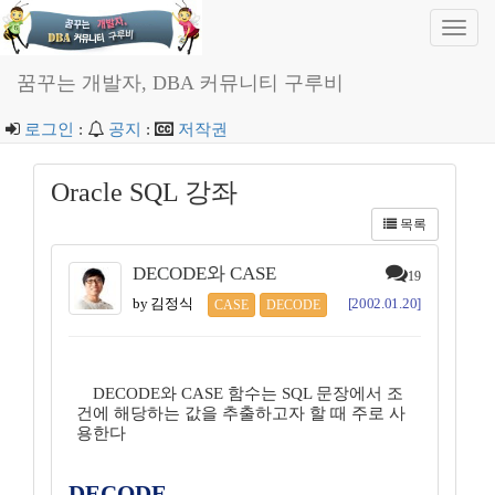
Toggl
navig
꿈꾸는 개발자, DBA 커뮤니티 구루비
로그인
:
공지
:
저작권
Oracle SQL 강좌
목록
DECODE와 CASE
19
by 김정식
[2002.01.20]
CASE
DECODE
DECODE와 CASE 함수는 SQL 문장에서 조
건에 해당하는 값을 추출하고자 할 때 주로 사
용한다
DECODE