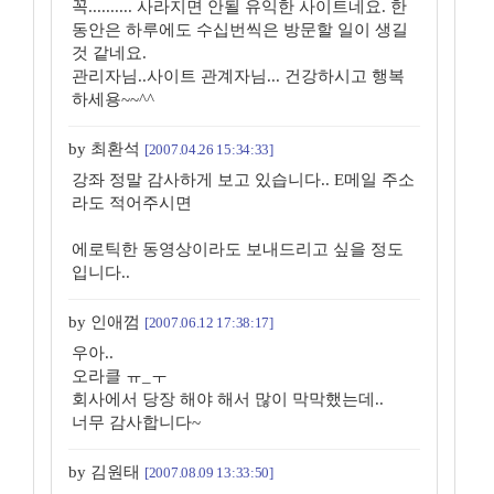
꼭.......... 사라지면 안될 유익한 사이트네요. 한
동안은 하루에도 수십번씩은 방문할 일이 생길
것 같네요.
관리자님..사이트 관계자님... 건강하시고 행복
하세용~~^^
by 최환석
[2007.04.26 15:34:33]
강좌 정말 감사하게 보고 있습니다.. E메일 주소
라도 적어주시면
에로틱한 동영상이라도 보내드리고 싶을 정도
입니다..
by 인애껌
[2007.06.12 17:38:17]
우아..
오라클 ㅠ_ㅜ
회사에서 당장 해야 해서 많이 막막했는데..
너무 감사합니다~
by 김원태
[2007.08.09 13:33:50]