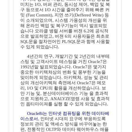
미치는 I/O, 버퍼 관리, 동시성 제어, 백업 및 복
구 등으로서 I/O 시간을 줄여주기 위해 빠른 커
밋 (Fast Commit), 지연 쓰기(Deffered Write) 등
이 소개되었으며, 시스템 가용성의 개선을 위
해 온라인 백업 및 복구기능이 역시 발표되었
습니다 오라클 병렬 서버를 버젼 6.2에 공식적
으로 발표하였고, 버젼 6의 사용자들은 최초로
SQL문을 절차언어인 PL/SQL문과 함께 사용할
수 있게 되었습니다.
4년간의 연구, 개발기간 및 2년간의 내부테
스팅 및 고객사이트 테스팅을 거친 Oracle7은
1992년말 발표되었습니다. Oracle7은 몇가지
중요한 아키텍쳐상의 변화 및 풍부한 기능을
맞이하게 되었습니다. 아키텍쳐, 성능 및 관리
상의 개선아키텍쳐 측면에서 Oracle7은 메모
리, I/O 및 CPU의 활용을 개선하였습니다. 보
안 기능 및, 분산데이터베이스 기능 을 효과적
으로 지원하고, ANALYZE명령 사용 및 효과적
인 옵티마이져를 실행 할 수 있게 되었습니다.
Oracle8i는 인터넷 컴퓨팅을 위한 데이타베
이스로서
, 인터넷 시대의 요구에 부응하도록
정보의 관리 및 액세스 방식을 바꾸어놓는 한
편, 전통적인 OLTP와 데이타 웨어하우스 애플