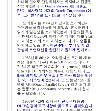
하나의 언어로 단일화하자는 취지에서 진행된
작업이었습니다.
Oracle Version 3를 내놓고
RSI는 회사명을 현재의 Oracle Corporation (이
후 "오라클사"로 표기)으로 바꾸었습니다.
오라클사는 1984년 버젼 4를 소개하면서
판매량을 급격히 늘리게 되었습니다. 버젼 4는
읽기의 일관성을 소개하였는데 이 중요한 특징
은 현재의 Oracle에 까지 이어져 데이타를 읽으
려고 하는 자와 쓰려고 하는 자 사이의 충돌을
방지하고 있습니다.
버젼 4에서 부터 읽기 일
관성과 트랜잭션을 완전히 지원하게 된거죠..
1985년과 86년에 오라클사는 두개의 새 버
젼을 내놓게 되는데 이는 5.0과 5.1 입니다. 버
젼 5.1은 최초로 이종의(Heterogeneous) 클라이
언트/서버 아키텍쳐를 허용한 제품 입니다
오
라클 버젼 5.1은 또한 최초로 분산 질의를 제공
한 SQL 시스템이었습니다.
또 오늘날 "오라클
병렬 서버(Oracle Parallel Server)"의 기초가 되
는 협동서버(Cooperative Server)의 초기 형태
를 선보였습니다.
1988년 7월에 소개된
버젼 6은 대용량
OLTP환경의 요구사항에 맞도록 개발되었습니
다.
이때 강조된 사항은 OLTP에 중대한 영향을