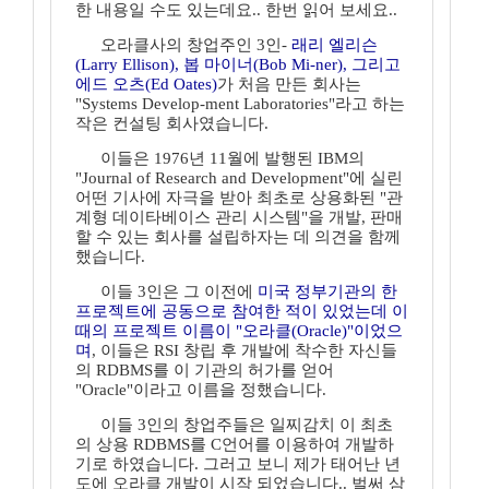
한 내용일 수도 있는데요.. 한번 읽어 보세요..
오라클사의 창업주인 3인-
래리 엘리슨
(Larry Ellison), 봅 마이너(Bob Mi-ner), 그리고
에드 오츠(Ed Oates)
가 처음 만든 회사는
"Systems Develop-ment Laboratories"라고 하는
작은 컨설팅 회사였습니다.
이들은 1976년 11월에 발행된 IBM의
"Journal of Research and Development"에 실린
어떤 기사에 자극을 받아 최초로 상용화된 "관
계형 데이타베이스 관리 시스템"을 개발, 판매
할 수 있는 회사를 설립하자는 데 의견을 함께
했습니다.
이들 3인은 그 이전에
미국 정부기관의 한
프로젝트에 공동으로 참여한 적이 있었는데 이
때의 프로젝트 이름이 "오라클(Oracle)"이었으
며
, 이들은 RSI 창립 후 개발에 착수한 자신들
의 RDBMS를 이 기관의 허가를 얻어
"Oracle"이라고 이름을 정했습니다.
이들 3인의 창업주들은 일찌감치 이 최초
의 상용 RDBMS를 C언어를 이용하여 개발하
기로 하였습니다. 그러고 보니 제가 태어난 년
도에 오라클 개발이 시작 되었습니다.. 벌써 삼