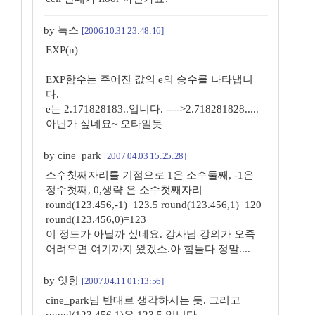
by 녹스
[2006.10.31 23:48:16]
EXP(n)
EXP함수는 주어진 값의 e의 승수를 나타냅니
다.
e는 2.171828183..입니다. ---->2.718281828.....
아닌가 싶네요~ 오타일듯
by cine_park
[2007.04.03 15:25:28]
소수첫째자리를 기점으로 1은 소수둘째, -1은
정수첫째, 0,생략 은 소수첫째자리
round(123.456,-1)=123.5 round(123.456,1)=120
round(123.456,0)=123
이 정도가 아닐까 싶네요. 강사님 강의가 오죽
어려우면 여기까지 왔겠소.아 힘들다 정말....
by 잇힝
[2007.04.11 01:13:56]
cine_park님 반대로 생각하시는 듯. 그리고