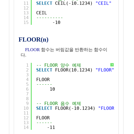
11
SELECT
CEIL(-10.1234) 
"CEIL"
FROM
DU
12
13
CEIL
14
----------
15
-10
FLOOR(n)
FLOOR
함수는 버림값을 반환하는 함수이
다.
1
-- FLOOR 양수 예제
?
2
SELECT
FLOOR(10.1234) 
"FLOOR"
FROM
D
3
4
FLOOR
5
------
6
10
7
8
9
-- FLOOR 음수 예제
10
SELECT
FLOOR(-10.1234) 
"FLOOR"
FROM
11
12
FLOOR
13
------
14
-11 