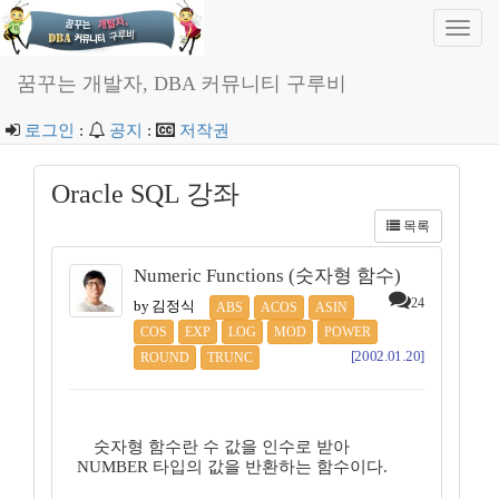
Toggl
navig
꿈꾸는 개발자, DBA 커뮤니티 구루비
로그인
:
공지
:
저작권
Oracle SQL 강좌
목록
Numeric Functions (숫자형 함수)
24
by 김정식
ABS
ACOS
ASIN
COS
EXP
LOG
MOD
POWER
[2002.01.20]
ROUND
TRUNC
숫자형 함수란 수 값을 인수로 받아
NUMBER 타입의 값을 반환하는 함수이다.