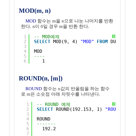
MOD(m, n)
MOD
함수는 m을 n으로 나눈 나머지를 반환
한다. n이 0일 경우 m을 반환 한다.
1
-- MOD예제
?
2
SELECT
MOD(9, 4) 
"MOD"
FROM
DUAL ;
3
4
MOD
5
----
6
1
ROUND(n, [m])
ROUND
함수는 n값의 반올림을 하는 함수
로 m은 소숫점 아래 자릿수를 나타낸다.
1
-- ROUND 예제
?
2
SELECT
ROUND(192.153, 1) 
"ROUND"
FRO
3
4
ROUND
5
-------
6
192.2
7