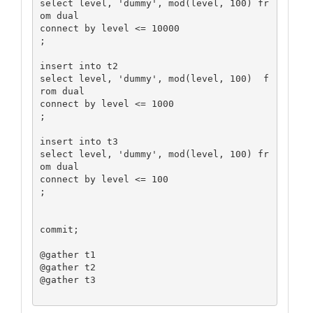
select level, 'dummy', mod(level, 100) fr
om dual

connect by level <= 10000

;

insert into t2

select level, 'dummy', mod(level, 100)  f
rom dual

connect by level <= 1000

;

insert into t3

select level, 'dummy', mod(level, 100) fr
om dual

connect by level <= 100

;

commit;

@gather t1

@gather t2

@gather t3
