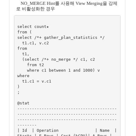
NO_MERGE Hint를 사용해 View Merging을 강제
로 비활성화한 경우
select count★ 

from (

select /*+ gather_plan_statistics */

  t1.c1, v.c2

from

  t1, 

  (select /*+ no_merge */ c1, c2 

    from t2 

    where c1 between 1 and 1000) v

where

  t1.c1 = v.c1

)

; 

@stat

-----------------------------------------
-----------------------------------------
-----------------------------------------
--------

| Id  | Operation               | Name  | 
Starts | E-Rows | Cost (%CPU)| A-Rows |   