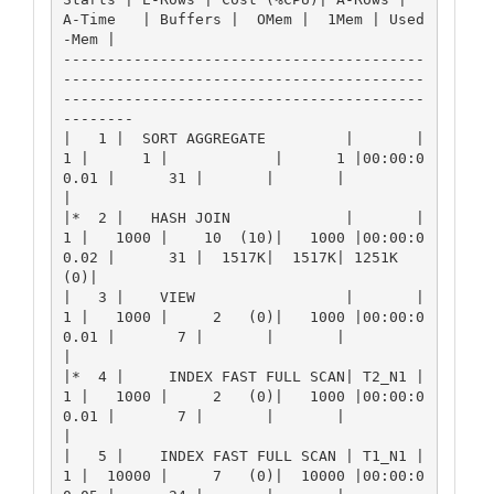
A-Time   | Buffers |  OMem |  1Mem | Used
-Mem |

-----------------------------------------
-----------------------------------------
-----------------------------------------
--------

|   1 |  SORT AGGREGATE         |       |      
1 |      1 |            |      1 |00:00:0
0.01 |      31 |       |       |          
|

|*  2 |   HASH JOIN             |       |      
1 |   1000 |    10  (10)|   1000 |00:00:0
0.02 |      31 |  1517K|  1517K| 1251K 
(0)|

|   3 |    VIEW                 |       |      
1 |   1000 |     2   (0)|   1000 |00:00:0
0.01 |       7 |       |       |          
|

|*  4 |     INDEX FAST FULL SCAN| T2_N1 |      
1 |   1000 |     2   (0)|   1000 |00:00:0
0.01 |       7 |       |       |          
|

|   5 |    INDEX FAST FULL SCAN | T1_N1 |      
1 |  10000 |     7   (0)|  10000 |00:00:0