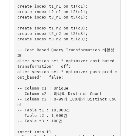
create index t1_n1 on t1(c1);

create index t2_n1 on t2(c1);

create index t3_n1 on t3(c1);

create index t1_n2 on t1(c3);

create index t2_n2 on t2(c3);

create index t3_n2 on t3(c3);

-- Cost Based Query Transformation 비활성
화

alter session set "_optimizer_cost_based_
transformation" = off;

alter session set "_optimizer_push_pred_c
ost_based" = false;

-- Column c1 : Unique

-- Column c2 : 하나의 Distinct Count

-- Column c3 : 0~99의 100개의 Distinct Cou
nt

-- Table t1 : 10,000건

-- Table t2 : 1,000건

-- Table t3 : 100건

insert into t1 
