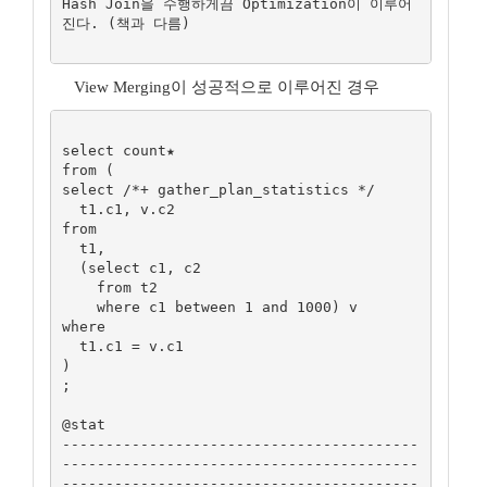
Hash Join을 수행하게끔 Optimization이 이루어
진다. (책과 다름)

View Merging이 성공적으로 이루어진 경우
select count★

from (

select /*+ gather_plan_statistics */

  t1.c1, v.c2

from

  t1, 

  (select c1, c2 

    from t2 

    where c1 between 1 and 1000) v

where

  t1.c1 = v.c1

)

; 

@stat

-----------------------------------------
-----------------------------------------
-----------------------------------------