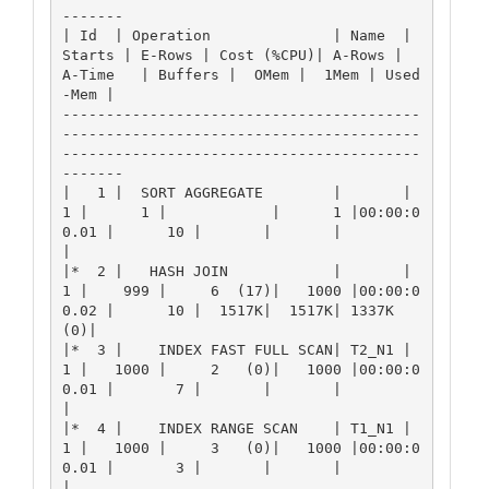
-------

| Id  | Operation              | Name  | 
Starts | E-Rows | Cost (%CPU)| A-Rows |   
A-Time   | Buffers |  OMem |  1Mem | Used
-Mem |

-----------------------------------------
-----------------------------------------
-----------------------------------------
-------

|   1 |  SORT AGGREGATE        |       |      
1 |      1 |            |      1 |00:00:0
0.01 |      10 |       |       |          
|

|*  2 |   HASH JOIN            |       |      
1 |    999 |     6  (17)|   1000 |00:00:0
0.02 |      10 |  1517K|  1517K| 1337K 
(0)|

|*  3 |    INDEX FAST FULL SCAN| T2_N1 |      
1 |   1000 |     2   (0)|   1000 |00:00:0
0.01 |       7 |       |       |          
|

|*  4 |    INDEX RANGE SCAN    | T1_N1 |      
1 |   1000 |     3   (0)|   1000 |00:00:0
0.01 |       3 |       |       |          
|
