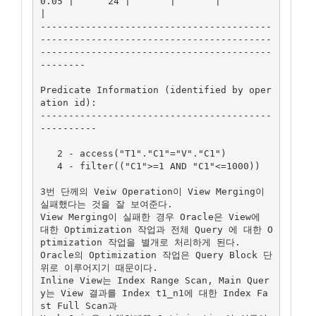
0.05 |      24 |       |       |          
|

-----------------------------------------
-----------------------------------------
-----------------------------------------
--------

Predicate Information (identified by oper
ation id):

-----------------------------------------
----------

   2 - access("T1"."C1"="V"."C1")

   4 - filter(("C1">=1 AND "C1"<=1000))

3번 단께의 Veiw Operation이 View Merging이 
실패했다는 것을 잘 보여준다.

View Merging이 실패한 경우 Oracle은 View에 
대한 Optimization 작업과 전체 Query 에 대한 O
ptimization 작업을 별개로 처리하게 된다.

Oracle의 Optimization 작업은 Query Block 단
위로 이루어지기 때문이다.

Inline View는 Index Range Scan, Main Quer
y는 View 결과를 Index t1_n1에 대한 Index Fa
st Full Scan과 
