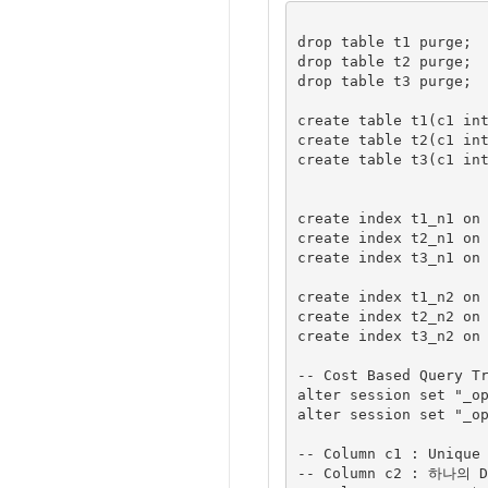
drop table t1 purge;

drop table t2 purge;

drop table t3 purge;

create table t1(c1 int
create table t2(c1 int
create table t3(c1 int
create index t1_n1 on 
create index t2_n1 on 
create index t3_n1 on 
create index t1_n2 on 
create index t2_n2 on 
create index t3_n2 on 
-- Cost Based Query T
alter session set "_op
alter session set "_op
-- Column c1 : Unique

-- Column c2 : 하나의 Di