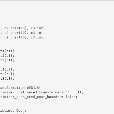
, c2 char(10), c3 int);

, c2 char(10), c3 int);

, c2 char(10), c3 int);

t1(c1);

t2(c1);

t3(c1);

t1(c3);

t2(c3);

t3(c3);

ransformation 비활성화

timizer_cost_based_transformation" = off;

timizer_push_pred_cost_based" = false;

stinct Count
