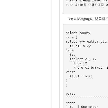
Inline View는 Index R
Hash Join을 수행하게끔 O
View Merging이 성
select count★

from (

select /*+ gather_plan
  t1.c1, v.c2

from

  t1, 

  (select c1, c2 

    from t2 

    where c1 between 1 and 1000) v

where

  t1.c1 = v.c1

)

; 

@stat

---------------------
-----

| Id  | Operation    