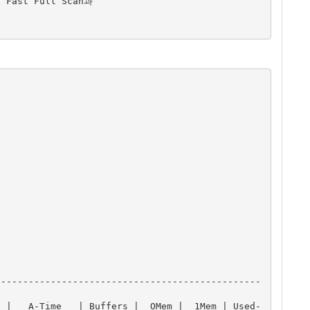
Fast Full Scan과 

------------------------------------------------
s |   A-Time   | Buffers |  OMem |  1Mem | Used-