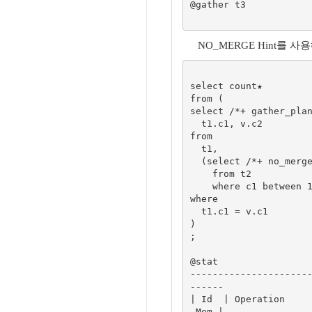
@gather t3

NO_MERGE Hint를 사
select count★ 

from (

select /*+ gather_plan
  t1.c1, v.c2

from

  t1, 

  (select /*+ no_merge */ c1, c2 

    from t2 

    where c1 between 1 and 1000) v

where

  t1.c1 = v.c1

)

; 

@stat

---------------------
------

| Id  | Operation    
-Mem |
