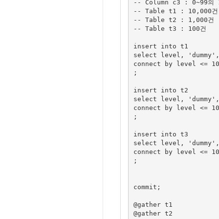
-- Column c3 : 0~99의 
-- Table t1 : 10,000건

-- Table t2 : 1,000건

-- Table t3 : 100건

insert into t1 

select level, 'dummy',
connect by level <= 10
;

insert into t2

select level, 'dummy',
connect by level <= 10
;

insert into t3

select level, 'dummy',
connect by level <= 10
;

commit;

@gather t1

@gather t2
