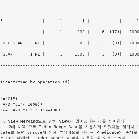
--------------------------------------------------------
        |       |      1 |      1 |            |      1 |00:0
         |       |      1 |    999 |     6  (17)|   1000
ULL SCAN| T2_N1 |      1 |   1000 |     2   (0)|   1000 |00:0
SCAN    | T1_N1 |      1 |   1000 |     3   (0)|   1000 |00:0
--------------------------------------------------------
(identified by operation id):

-----------------------------

졌다. View Merging으로 인해 View가 없어졌다는 것을 의미한다.

1, t2에 대해 모두 Index Range Scan을 사용하게 되었다는 것이다.(
cate를 보면 Oracle에 의해 추가적으로 생성된 Predicate의 존재로 
le t1에 대해서도 Index Range Scan을 사용할 수 있게 되었다.
