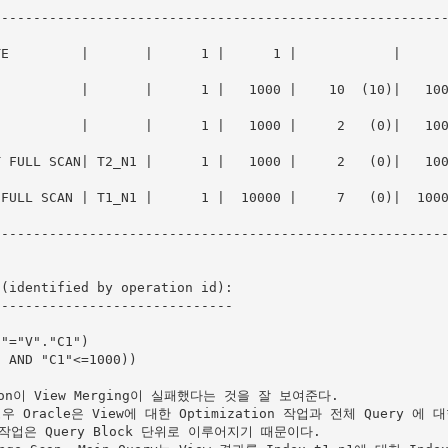
--------------------------------------------------------
         |       |      1 |      1 |            |      1 |00:
           |       |      1 |   1000 |    10  (10)|   10
         |       |      1 |   1000 |     2   (0)|   1000 |00:
FULL SCAN| T2_N1 |      1 |   1000 |     2   (0)|   1000 |00:
ULL SCAN | T1_N1 |      1 |  10000 |     7   (0)|  10000 |00:
--------------------------------------------------------
(identified by operation id):

-----------------------------

ion이 View Merging이 실패했다는 것을 잘 보여준다.

경우 Oracle은 View에 대한 Optimization 작업과 전체 Query 에 
on 작업은 Query Block 단위로 이루어지기 때문이다.
