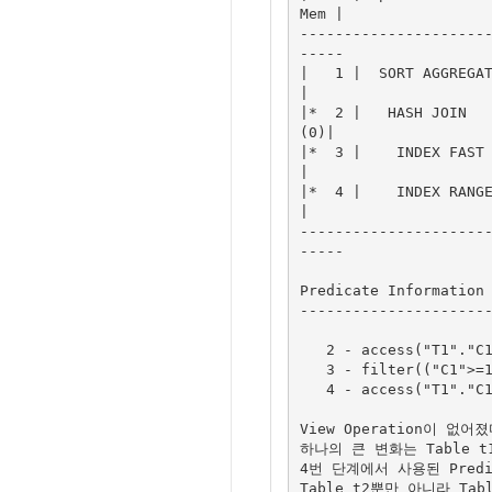
Mem |

---------------------
-----

|   1 |  SORT AGGREGATE
|

|*  2 |   HASH JOIN   
(0)|

|*  3 |    INDEX FAST F
|

|*  4 |    INDEX RANGE 
|

---------------------
-----

Predicate Information 
----------------------
   2 - access("T1"."C1"="C1")

   3 - filter(("C1">=1 AND "C1"<=1000))

   4 - access("T1"."C1">=1 AND "T1"."C1"<=1000)

View Operation이 없어
하나의 큰 변화는 Table t
4번 단계에서 사용된 Predi
Table t2뿐만 아니라 Tab