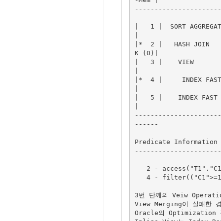
---------------------
------

|   1 |  SORT AGGREGATE
|

|*  2 |   HASH JOIN  
K (0)|

|   3 |    VIEW        
|

|*  4 |     INDEX FAST 
|

|   5 |    INDEX FAST F
|

---------------------
------

Predicate Information 
----------------------
   2 - access("T1"."C1"="V"."C1")

   4 - filter(("C1">=1 AND "C1"<=1000))

3번 단께의 Veiw Operat
View Merging이 실패한 
Oracle의 Optimizati