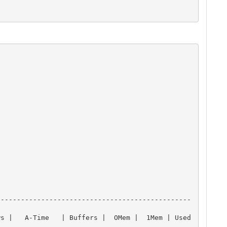
------------------------------------------------
ws |   A-Time   | Buffers |  OMem |  1Mem | Used