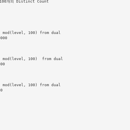
100개의 Distinct Count

 mod(level, 100) from dual

000

 mod(level, 100)  from dual

00

 mod(level, 100) from dual

0
