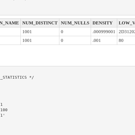
N_NAME
NUM_DISTINCT
NUM_NULLS
DENSITY
LOW_V
1
1001
0
.000999001
2D3120
1001
0
.001
80
_STATISTICS */



1 

1'
