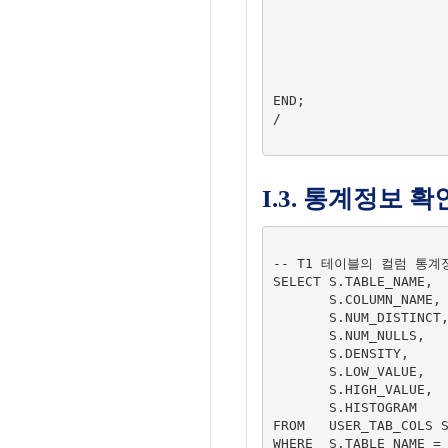
                                  CASC
                                  ESTI
                                  METHOD_OPT       
                                  NO_I
                       
END;

/

I.3. 통계정보 확
-- T1 테이블의 컬럼 통계정
SELECT S.TABLE_NAME,

       S.COLUMN_NAME,

       S.NUM_DISTINCT,

       S.NUM_NULLS,

       S.DENSITY,

       S.LOW_VALUE,

       S.HIGH_VALUE,

       S.HISTOGRAM

FROM   USER_TAB_COLS S
WHERE  S.TABLE_NAME = 