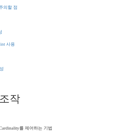
 주의할 점
성
Hint 사용
생성
 조작
rdinality를 제어하는 기법