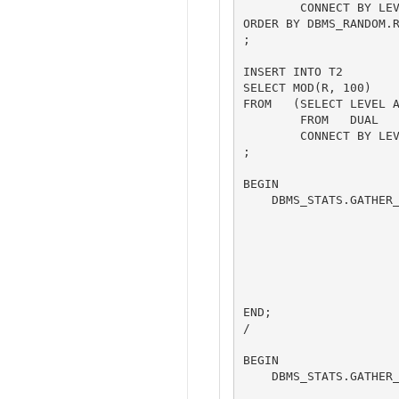
        CONNECT BY LEVEL <= 10000)

ORDER BY DBMS_RANDOM.R
;

INSERT INTO T2

SELECT MOD(R, 100)

FROM   (SELECT LEVEL A
        FROM   DUAL

        CONNECT BY LEVEL <= 10000)

;

BEGIN

    DBMS_STATS.GATHER_TABLE_STATS(USER,

                         
                                  CASC
                                  ESTI
                                  METHOD_OPT       
                                  NO_I
                       
END;

/

BEGIN

    DBMS_STATS.GATHER_TABLE_STATS(USER,

                         