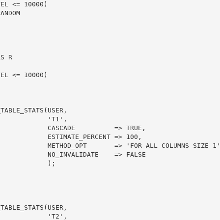
ANDOM

S R

         'T1',

ADE          => TRUE,

MATE_PERCENT => 100,

=> 'FOR ALL COLUMNS SIZE 1',

NVALIDATE    => FALSE

           );

         'T2',
