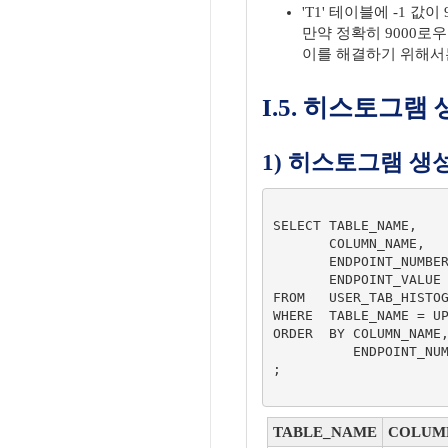
'T1' 테이블에 -1 
만약 정확히 9000로우
이를 해결하기 위해서
I.5. 히스토그램
1) 히스토그램 생
SELECT TABLE_NAME,

       COLUMN_NAME,

       ENDPOINT_NUMBER,

       ENDPOINT_VALUE || '(' || ENDPOINT_ACTUAL_VALUE || ')' AS ENDPOINT_VALUE

FROM   USER_TAB_HISTOG
WHERE  TABLE_NAME = UP
ORDER  BY COLUMN_NAME,
          ENDPOINT_NUMBER

;

TABLE_NAME
COLUM