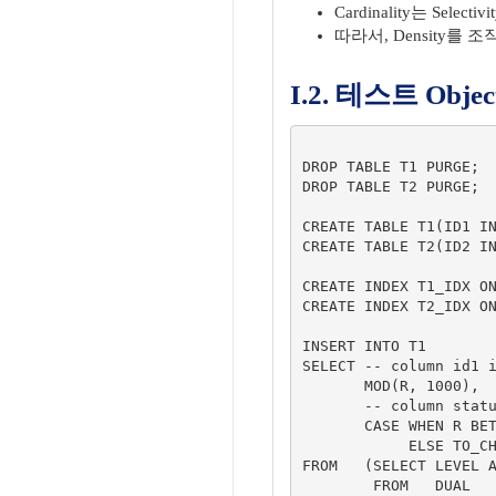
Cardinality는 Sele
따라서, Density를 조
I.2. 테스트 Obje
DROP TABLE T1 PURGE;

DROP TABLE T2 PURGE;

CREATE TABLE T1(ID1 IN
CREATE TABLE T2(ID2 IN
CREATE INDEX T1_IDX ON
CREATE INDEX T2_IDX ON
INSERT INTO T1

SELECT -- column id1 i
       MOD(R, 1000),

       -- column status1 is skewed!!!

       CASE WHEN R BETWEEN 1 AND 9000 THEN '-1'

            ELSE TO_CHAR(MOD(R, 1000)) END

FROM   (SELECT LEVEL A
        FROM   DUAL
