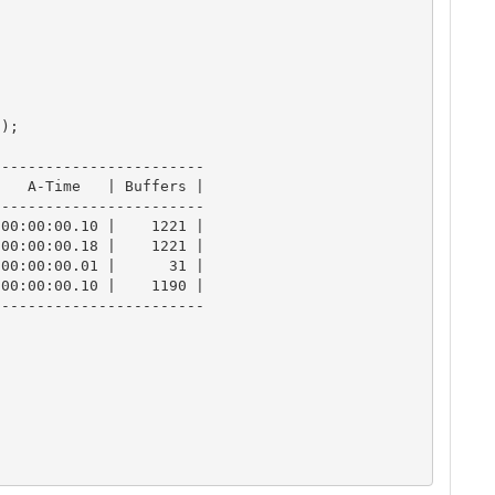
);

-----------------------

   A-Time   | Buffers |

-----------------------

00:00:00.10 |    1221 |

00:00:00.18 |    1221 |

00:00:00.01 |      31 |

00:00:00.10 |    1190 |

-----------------------

                       

                       
