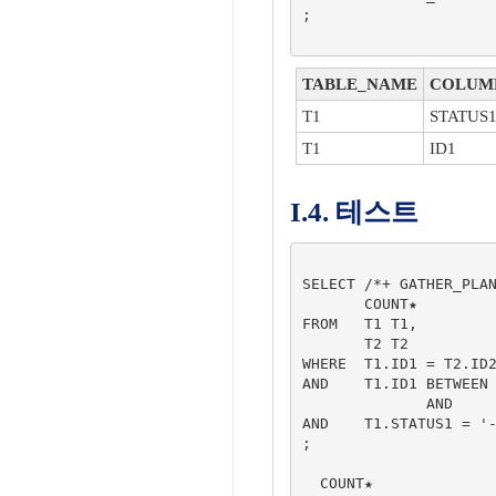
;

TABLE_NAME
COLUM
T1
STATUS
T1
ID1
I.4. 테스트
SELECT /*+ GATHER_PLAN
       COUNT★

FROM   T1 T1,

       T2 T2

WHERE  T1.ID1 = T2.ID2
AND    T1.ID1 BETWEEN 
              AND     100

AND    T1.STATUS1 = '-
;

  COUNT★          
