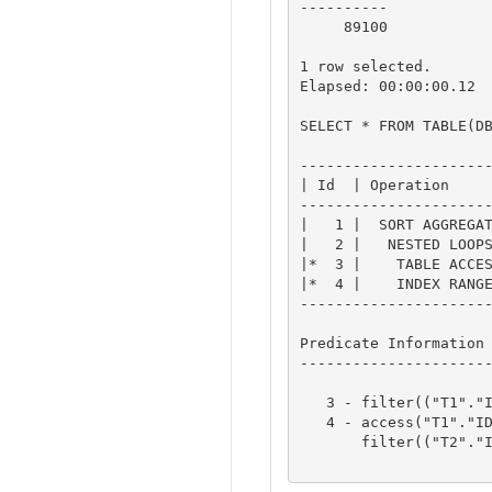
----------          

     89100          

1 row selected.

Elapsed: 00:00:00.12

SELECT * FROM TABLE(DB
----------------------
| Id  | Operation     
----------------------
|   1 |  SORT AGGREGAT
|   2 |   NESTED LOOPS
|*  3 |    TABLE ACCES
|*  4 |    INDEX RANGE
----------------------
Predicate Information 
----------------------
   3 - filter(("T1"."ID1"<=100 AND "T1"."STATUS1"='-1' AND "T1"."ID1">=1))                           

   4 - access("T1"."ID1"="T2"."ID2")                                                                 

       filter(("T2"."ID2">=1 AND "T2"."ID2"<=100))                                                   
