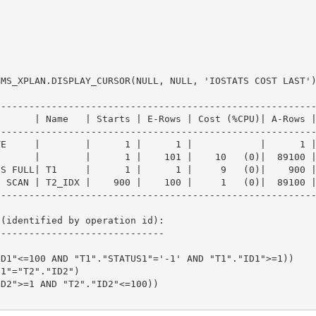
MS_XPLAN.DISPLAY_CURSOR(NULL, NULL, 'IOSTATS COST LAST')
--------------------------------------------------------
      | Name   | Starts | E-Rows | Cost (%CPU)| A-Rows |
--------------------------------------------------------
E     |        |      1 |      1 |            |      1 |
      |        |      1 |    101 |    10   (0)|  89100 |
S FULL| T1     |      1 |      1 |     9   (0)|    900 |
 SCAN | T2_IDX |    900 |    100 |     1   (0)|  89100 |
--------------------------------------------------------
(identified by operation id):                           
-----------------------------                           