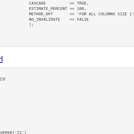
ADE          => TRUE,

MATE_PERCENT => 100,

=> 'FOR ALL COLUMNS SIZE 1',

NVALIDATE    => FALSE

           );

인
보



UPPER('T1')
