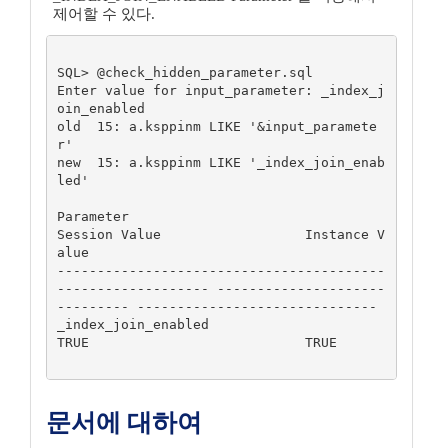
제어할 수 있다.
SQL> @check_hidden_parameter.sql

Enter value for input_parameter: _index_j
oin_enabled

old  15: a.ksppinm LIKE '&input_paramete
r'

new  15: a.ksppinm LIKE '_index_join_enab
led'

Parameter                                                    
Session Value                  Instance V
alue

-----------------------------------------
------------------- ---------------------
--------- ------------------------------

_index_join_enabled                                          
TRUE                           TRUE

문서에 대하여