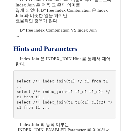
Index Join 은 더욱 그 존재 의미를
잃게 되었다. B*Tree Index Combination 은 Index
Join 과 비슷한 일을 하지만
효율적인 경우가 많다.
B*Tree Index Combination VS Index Join
...
Hints and Parameters
Index Join 은 INDEX_JOIN Hint 를 통해서 제어
한다.
select /*+ index_join(t1) */ c1 from t1 
..

select /*+ index_join(t1 t1_n1 t1_n2) */ 
c1 from t1 ...

select /*+ index_join(t1 t1(c1) c1(c2) */ 
c1 from t1 ...

Index Join 의 동작 여부는
_INDEX_JOIN_ENABLED Parameter 를 이용해서