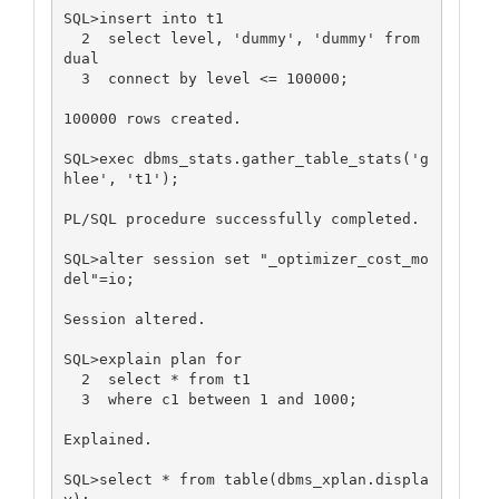
SQL>insert into t1

  2  select level, 'dummy', 'dummy' from 
dual

  3  connect by level <= 100000;

100000 rows created.

SQL>exec dbms_stats.gather_table_stats('g
hlee', 't1');

PL/SQL procedure successfully completed.

SQL>alter session set "_optimizer_cost_mo
del"=io;

Session altered.

SQL>explain plan for

  2  select * from t1

  3  where c1 between 1 and 1000;

Explained.

SQL>select * from table(dbms_xplan.displa