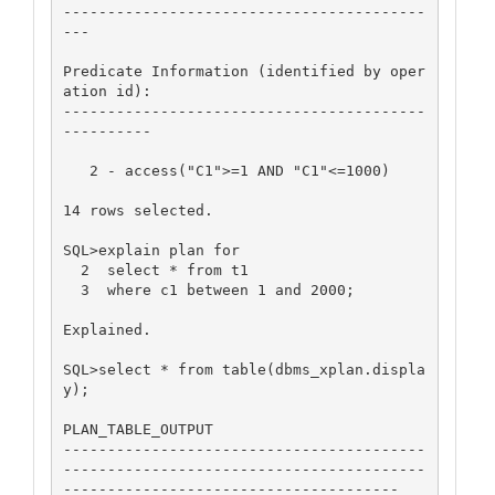
-----------------------------------------
---

Predicate Information (identified by oper
ation id):

-----------------------------------------
----------

   2 - access("C1">=1 AND "C1"<=1000)

14 rows selected.

SQL>explain plan for

  2  select * from t1

  3  where c1 between 1 and 2000;

Explained.

SQL>select * from table(dbms_xplan.displa
y);

PLAN_TABLE_OUTPUT

-----------------------------------------
-----------------------------------------
--------------------------------------
