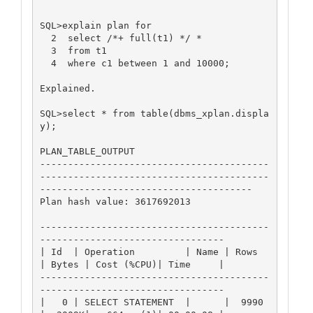
SQL>explain plan for

  2  select /*+ full(t1) */ *

  3  from t1

  4  where c1 between 1 and 10000;

Explained.

SQL>select * from table(dbms_xplan.displa
y);

PLAN_TABLE_OUTPUT

-----------------------------------------
-----------------------------------------
--------------------------------------

Plan hash value: 3617692013

-----------------------------------------
---------------------------------

| Id  | Operation         | Name | Rows  
| Bytes | Cost (%CPU)| Time     |

-----------------------------------------
---------------------------------

|   0 | SELECT STATEMENT  |      |  9990 