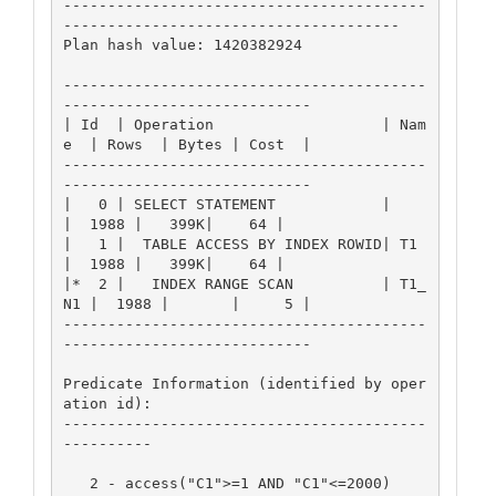
-----------------------------------------
--------------------------------------

Plan hash value: 1420382924

-----------------------------------------
----------------------------

| Id  | Operation                   | Nam
e  | Rows  | Bytes | Cost  |

-----------------------------------------
----------------------------

|   0 | SELECT STATEMENT            |       
|  1988 |   399K|    64 |

|   1 |  TABLE ACCESS BY INDEX ROWID| T1    
|  1988 |   399K|    64 |

|*  2 |   INDEX RANGE SCAN          | T1_
N1 |  1988 |       |     5 |

-----------------------------------------
----------------------------

Predicate Information (identified by oper
ation id):

-----------------------------------------
----------

   2 - access("C1">=1 AND "C1"<=2000)
