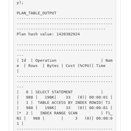
y);

PLAN_TABLE_OUTPUT

-----------------------------------------
-----------------------------------------
--------------------------------------

Plan hash value: 1420382924

-----------------------------------------
-----------------------------------------
---

| Id  | Operation                   | Nam
e  | Rows  | Bytes | Cost (%CPU)| Time     
|

-----------------------------------------
-----------------------------------------
---

|   0 | SELECT STATEMENT            |       
|   988 |   198K|    33   (0)| 00:00:01 |

|   1 |  TABLE ACCESS BY INDEX ROWID| T1    
|   988 |   198K|    33   (0)| 00:00:01 |

|*  2 |   INDEX RANGE SCAN          | T1_
N1 |   988 |       |     3   (0)| 00:00:0
1 |

-----------------------------------------