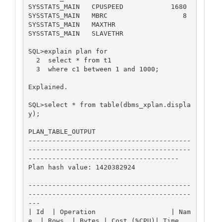
SYSSTATS_MAIN   CPUSPEED            1680

SYSSTATS_MAIN   MBRC                   8

SYSSTATS_MAIN   MAXTHR

SYSSTATS_MAIN   SLAVETHR

SQL>explain plan for

  2  select * from t1

  3  where c1 between 1 and 1000;

Explained.

SQL>select * from table(dbms_xplan.displa
y);

PLAN_TABLE_OUTPUT

-----------------------------------------
-----------------------------------------
--------------------------------------

Plan hash value: 1420382924

-----------------------------------------
-----------------------------------------
---

| Id  | Operation                   | Nam
e  | Rows  | Bytes | Cost (%CPU)| Time     