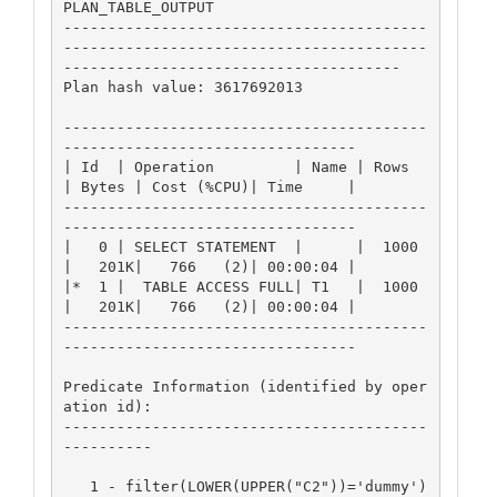
PLAN_TABLE_OUTPUT

-----------------------------------------
-----------------------------------------
--------------------------------------

Plan hash value: 3617692013

-----------------------------------------
---------------------------------

| Id  | Operation         | Name | Rows  
| Bytes | Cost (%CPU)| Time     |

-----------------------------------------
---------------------------------

|   0 | SELECT STATEMENT  |      |  1000 
|   201K|   766   (2)| 00:00:04 |

|*  1 |  TABLE ACCESS FULL| T1   |  1000 
|   201K|   766   (2)| 00:00:04 |

-----------------------------------------
---------------------------------

Predicate Information (identified by oper
ation id):

-----------------------------------------
----------

   1 - filter(LOWER(UPPER("C2"))='dummy')
