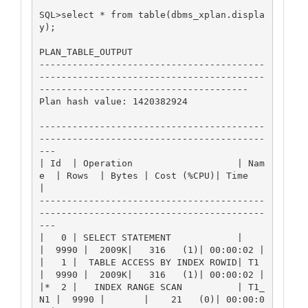
SQL>select * from table(dbms_xplan.displa
y);

PLAN_TABLE_OUTPUT

-----------------------------------------
-----------------------------------------
--------------------------------------

Plan hash value: 1420382924

-----------------------------------------
-----------------------------------------
---

| Id  | Operation                   | Nam
e  | Rows  | Bytes | Cost (%CPU)| Time     
|

-----------------------------------------
-----------------------------------------
---

|   0 | SELECT STATEMENT            |       
|  9990 |  2009K|   316   (1)| 00:00:02 |

|   1 |  TABLE ACCESS BY INDEX ROWID| T1    
|  9990 |  2009K|   316   (1)| 00:00:02 |

|*  2 |   INDEX RANGE SCAN          | T1_
N1 |  9990 |       |    21   (0)| 00:00:0