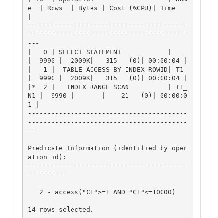
e  | Rows  | Bytes | Cost (%CPU)| Time     
|

-----------------------------------------
-----------------------------------------
---

|   0 | SELECT STATEMENT            |       
|  9990 |  2009K|   315   (0)| 00:00:04 |

|   1 |  TABLE ACCESS BY INDEX ROWID| T1    
|  9990 |  2009K|   315   (0)| 00:00:04 |

|*  2 |   INDEX RANGE SCAN          | T1_
N1 |  9990 |       |    21   (0)| 00:00:0
1 |

-----------------------------------------
-----------------------------------------
---

Predicate Information (identified by oper
ation id):

-----------------------------------------
----------

   2 - access("C1">=1 AND "C1"<=10000)

14 rows selected.
