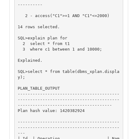
----------

   2 - access("C1">=1 AND "C1"<=2000)

14 rows selected.

SQL>explain plan for

  2  select * from t1

  3  where c1 between 1 and 10000;

Explained.

SQL>select * from table(dbms_xplan.displa
y);

PLAN_TABLE_OUTPUT

-----------------------------------------
-----------------------------------------
--------------------------------------

Plan hash value: 1420382924

-----------------------------------------
-----------------------------------------
---

| Id  | Operation                   | Nam