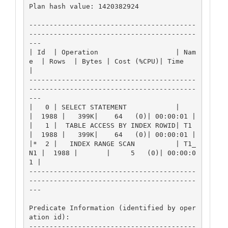
Plan hash value: 1420382924

-----------------------------------------
-----------------------------------------
---

| Id  | Operation                   | Nam
e  | Rows  | Bytes | Cost (%CPU)| Time     
|

-----------------------------------------
-----------------------------------------
---

|   0 | SELECT STATEMENT            |       
|  1988 |   399K|    64   (0)| 00:00:01 |

|   1 |  TABLE ACCESS BY INDEX ROWID| T1    
|  1988 |   399K|    64   (0)| 00:00:01 |

|*  2 |   INDEX RANGE SCAN          | T1_
N1 |  1988 |       |     5   (0)| 00:00:0
1 |

-----------------------------------------
-----------------------------------------
---

Predicate Information (identified by oper
ation id):

-----------------------------------------