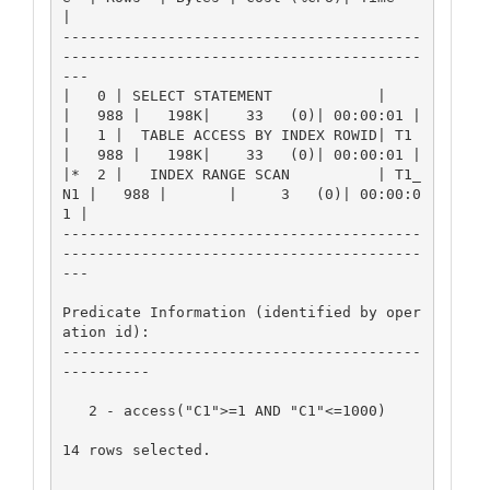
|

-----------------------------------------
-----------------------------------------
---

|   0 | SELECT STATEMENT            |       
|   988 |   198K|    33   (0)| 00:00:01 |

|   1 |  TABLE ACCESS BY INDEX ROWID| T1    
|   988 |   198K|    33   (0)| 00:00:01 |

|*  2 |   INDEX RANGE SCAN          | T1_
N1 |   988 |       |     3   (0)| 00:00:0
1 |

-----------------------------------------
-----------------------------------------
---

Predicate Information (identified by oper
ation id):

-----------------------------------------
----------

   2 - access("C1">=1 AND "C1"<=1000)

14 rows selected.
