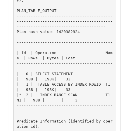
y);

PLAN_TABLE_OUTPUT

-----------------------------------------
-----------------------------------------
--------------------------------------

Plan hash value: 1420382924

-----------------------------------------
----------------------------

| Id  | Operation                   | Nam
e  | Rows  | Bytes | Cost  |

-----------------------------------------
----------------------------

|   0 | SELECT STATEMENT            |       
|   988 |   198K|    33 |

|   1 |  TABLE ACCESS BY INDEX ROWID| T1    
|   988 |   198K|    33 |

|*  2 |   INDEX RANGE SCAN          | T1_
N1 |   988 |       |     3 |

-----------------------------------------
----------------------------

Predicate Information (identified by oper
ation id):
