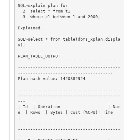
SQL>explain plan for

  2  select * from t1

  3  where c1 between 1 and 2000;

Explained.

SQL>select * from table(dbms_xplan.displa
y);

PLAN_TABLE_OUTPUT

-----------------------------------------
-----------------------------------------
--------------------------------------

Plan hash value: 1420382924

-----------------------------------------
-----------------------------------------
---

| Id  | Operation                   | Nam
e  | Rows  | Bytes | Cost (%CPU)| Time     
|

-----------------------------------------
-----------------------------------------
---
