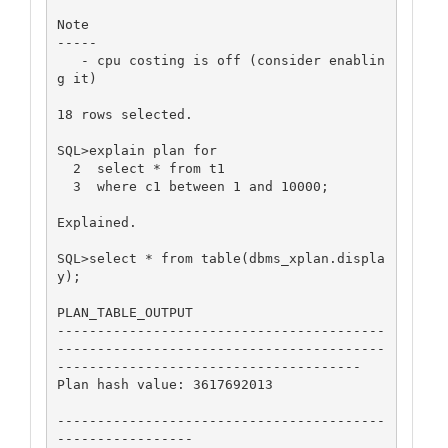
Note

-----

   - cpu costing is off (consider enablin
g it)

18 rows selected.

SQL>explain plan for

  2  select * from t1

  3  where c1 between 1 and 10000;

Explained.

SQL>select * from table(dbms_xplan.displa
y);

PLAN_TABLE_OUTPUT

-----------------------------------------
-----------------------------------------
--------------------------------------

Plan hash value: 3617692013

-----------------------------------------
-----------------
