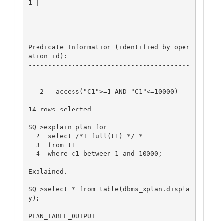
1 |

-----------------------------------------
-----------------------------------------
---

Predicate Information (identified by oper
ation id):

-----------------------------------------
----------

   2 - access("C1">=1 AND "C1"<=10000)

14 rows selected.

SQL>explain plan for

  2  select /*+ full(t1) */ *

  3  from t1

  4  where c1 between 1 and 10000;

Explained.

SQL>select * from table(dbms_xplan.displa
y);

PLAN_TABLE_OUTPUT
