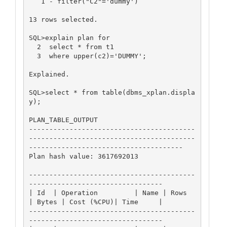
   1 - filter("C2"='dummy')

13 rows selected.

SQL>explain plan for

  2  select * from t1

  3  where upper(c2)='DUMMY';

Explained.

SQL>select * from table(dbms_xplan.displa
y);

PLAN_TABLE_OUTPUT

-----------------------------------------
-----------------------------------------
--------------------------------------

Plan hash value: 3617692013

-----------------------------------------
---------------------------------

| Id  | Operation         | Name | Rows  
| Bytes | Cost (%CPU)| Time     |

-----------------------------------------
---------------------------------
