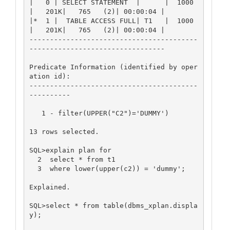
|   0 | SELECT STATEMENT  |      |  1000 
|   201K|   765   (2)| 00:00:04 |

|*  1 |  TABLE ACCESS FULL| T1   |  1000 
|   201K|   765   (2)| 00:00:04 |

-----------------------------------------
---------------------------------

Predicate Information (identified by oper
ation id):

-----------------------------------------
----------

   1 - filter(UPPER("C2")='DUMMY')

13 rows selected.

SQL>explain plan for

  2  select * from t1

  3  where lower(upper(c2)) = 'dummy';

Explained.

SQL>select * from table(dbms_xplan.displa
y);
