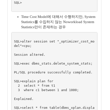
SQL>

Time Cost Model에 대해서 수행하지만, System
Statistics를 수집하지 않는 Noworkload System
Statistics만이 존재하는 경우
SQL>alter session set "_optimizer_cost_mo
del"=cpu;

Session altered.

SQL>exec dbms_stats.delete_system_stats;

PL/SQL procedure successfully completed.

SQL>explain plan for

  2  select * from t1

  3  where c1 between 1 and 1000;

Explained.

SQL>select * from table(dbms_xplan.displa