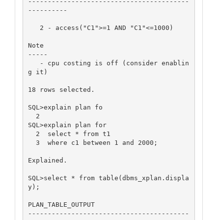
-----------------------------------------
----------

   2 - access("C1">=1 AND "C1"<=1000)

Note

-----

   - cpu costing is off (consider enablin
g it)

18 rows selected.

SQL>explain plan fo

  2

SQL>explain plan for

  2  select * from t1

  3  where c1 between 1 and 2000;

Explained.

SQL>select * from table(dbms_xplan.displa
y);

PLAN_TABLE_OUTPUT

-----------------------------------------