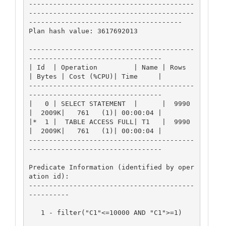
-----------------------------------------
-----------------------------------------
--------------------------------------

Plan hash value: 3617692013

-----------------------------------------
---------------------------------

| Id  | Operation         | Name | Rows  
| Bytes | Cost (%CPU)| Time     |

-----------------------------------------
---------------------------------

|   0 | SELECT STATEMENT  |      |  9990 
|  2009K|   761   (1)| 00:00:04 |

|*  1 |  TABLE ACCESS FULL| T1   |  9990 
|  2009K|   761   (1)| 00:00:04 |

-----------------------------------------
---------------------------------

Predicate Information (identified by oper
ation id):

-----------------------------------------
----------

   1 - filter("C1"<=10000 AND "C1">=1)
