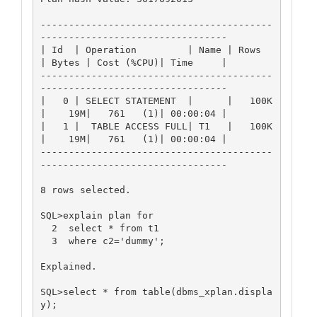
-----------------------------------------
---------------------------------

| Id  | Operation         | Name | Rows  
| Bytes | Cost (%CPU)| Time     |

-----------------------------------------
---------------------------------

|   0 | SELECT STATEMENT  |      |   100K
|    19M|   761   (1)| 00:00:04 |

|   1 |  TABLE ACCESS FULL| T1   |   100K
|    19M|   761   (1)| 00:00:04 |

-----------------------------------------
---------------------------------

8 rows selected.

SQL>explain plan for

  2  select * from t1

  3  where c2='dummy';

Explained.

SQL>select * from table(dbms_xplan.displa
y);
