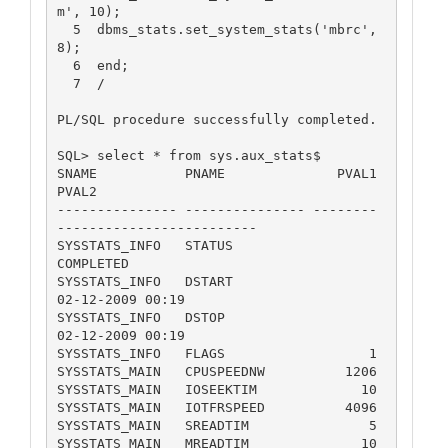
m', 10);

  5  dbms_stats.set_system_stats('mbrc', 
8);

  6  end;

  7  /

PL/SQL procedure successfully completed.

SQL> select * from sys.aux_stats$

SNAME           PNAME              PVAL1 
PVAL2

--------------- --------------- -------- 
-------------------------

SYSSTATS_INFO   STATUS                   
COMPLETED

SYSSTATS_INFO   DSTART                   
02-12-2009 00:19

SYSSTATS_INFO   DSTOP                    
02-12-2009 00:19

SYSSTATS_INFO   FLAGS                  1

SYSSTATS_MAIN   CPUSPEEDNW          1206

SYSSTATS_MAIN   IOSEEKTIM             10

SYSSTATS_MAIN   IOTFRSPEED          4096

SYSSTATS_MAIN   SREADTIM               5

SYSSTATS_MAIN   MREADTIM              10
