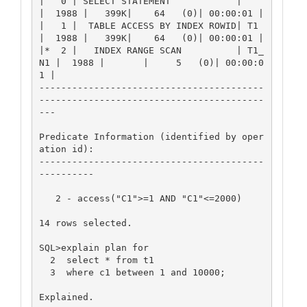
|   0 | SELECT STATEMENT            |       
|  1988 |   399K|    64   (0)| 00:00:01 |

|   1 |  TABLE ACCESS BY INDEX ROWID| T1    
|  1988 |   399K|    64   (0)| 00:00:01 |

|*  2 |   INDEX RANGE SCAN          | T1_
N1 |  1988 |       |     5   (0)| 00:00:0
1 |

-----------------------------------------
-----------------------------------------
---

Predicate Information (identified by oper
ation id):

-----------------------------------------
----------

   2 - access("C1">=1 AND "C1"<=2000)

14 rows selected.

SQL>explain plan for

  2  select * from t1

  3  where c1 between 1 and 10000;

Explained.
