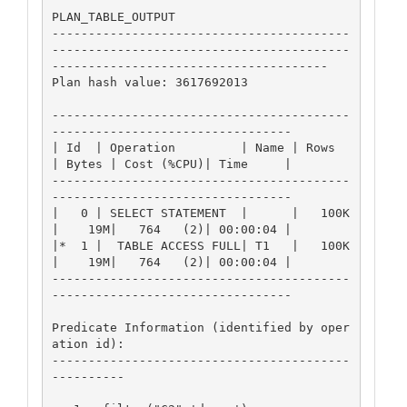
PLAN_TABLE_OUTPUT

-----------------------------------------
-----------------------------------------
--------------------------------------

Plan hash value: 3617692013

-----------------------------------------
---------------------------------

| Id  | Operation         | Name | Rows  
| Bytes | Cost (%CPU)| Time     |

-----------------------------------------
---------------------------------

|   0 | SELECT STATEMENT  |      |   100K
|    19M|   764   (2)| 00:00:04 |

|*  1 |  TABLE ACCESS FULL| T1   |   100K
|    19M|   764   (2)| 00:00:04 |

-----------------------------------------
---------------------------------

Predicate Information (identified by oper
ation id):

-----------------------------------------
----------
