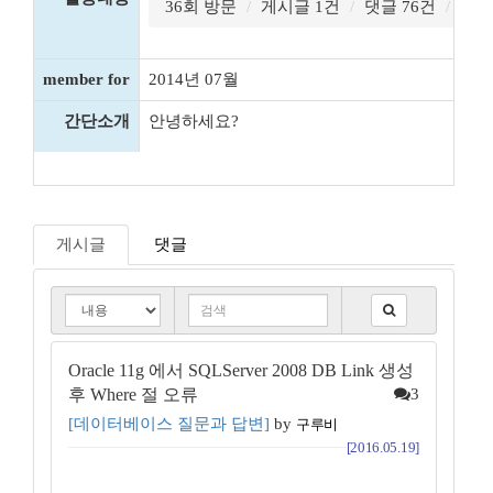
36회 방문
게시글 1건
댓글 76건
끄적
member for
2014년 07월
간단소개
안녕하세요?
게시글
댓글
Oracle 11g 에서 SQLServer 2008 DB Link 생성
후 Where 절 오류
3
[데이터베이스 질문과 답변]
by
구루비
[2016.05.19]