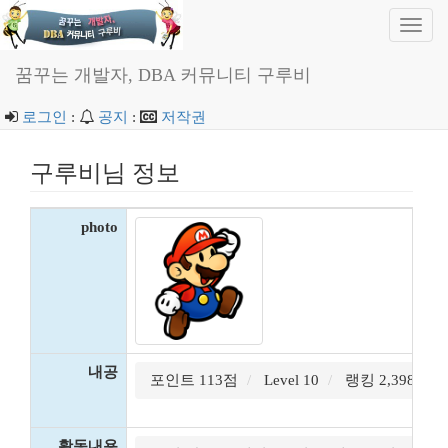
Toggl
navig
꿈꾸는 개발자, DBA 커뮤니티 구루비
로그인
:
공지
:
저작권
구루비님 정보
photo
내공
포인트 113점
Level 10
랭킹 2,398위
활동내용