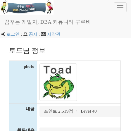
Toggl
navig
꿈꾸는 개발자, DBA 커뮤니티 구루비
로그인
:
공지
:
저작권
토드님 정보
photo
내공
포인트 2,519점
Level 40
활동내용