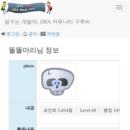
Toggl
navig
꿈꾸는 개발자, DBA 커뮤니티 구루비
로그인
:
공지
:
저작권
똘똘마리님 정보
photo
내공
포인트 5,454점
Level 49
랭킹 14위
활동내용