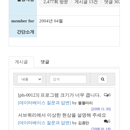
2,477회 방문
게시글 13건
댓글 302건
member for
2004년 04월
간단소개
게시글
댓글
[pls-00123] 프로그램 크기가 너무 큽니다.
0
[데이터베이스 질문과 답변]
by
똘똘마리
[2009.11.30]
서브쿼리에서 이상한 현상을 설명해 주세요
5
[데이터베이스 질문과 답변]
by
김종만
[2008.01.18]