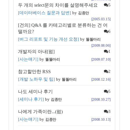
두 개의 select문의 차이를 설명해주세요
5
[데이터베이스 질문과 답변]
by
김종만
[2005.03.15]
[건의] Q&A 를 카테고리별로 분류하는 건 어
떨까요?
6
[버그 리포트 및 기능 개선 요청]
by
똘똘마리
[2009.08.06]
개발자의 아내[펌]
1
[사는얘기]
by
똘똘마리
[2009.07.10]
참고할만한 RSS
2
[개발 노하우 및 팁]
by
똘똘마리
[2008.12.16]
나도 세미나 후기
5
[세미나 후기]
by
김종만
[2008.10.27]
나에게 가족이란...(펌)
3
[사는얘기]
by
김종만
[2008.10.13]