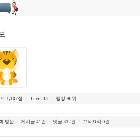
보
트 1,107점
Level 33
랭킹 90위
3회 방문
게시글 41건
댓글 332건
끄적끄적 0건