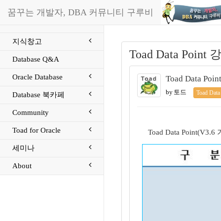
꿈꾸는 개발자, DBA 커뮤니티 구루비
지식창고
Toad Data Point
Database Q&A
Oracle Database
Toad Data Poi
by 토드
Toad Dat
Database 북카페
Community
Toad for Oracle
Toad Data Point
세미나
About