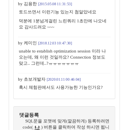
by 김용한
[2015.05.08 11:31:53]
토드쓰면서 이런기능 있는지 첨알았네요
덕분에 1분넘게걸린 느린쿼리 1초만에 나오네
요 감사드려요 ~~~
by 케미인
[2018.12.03 10:47:30]
unable to establish optimization session 이라 나
오는데, 왜 이런 것일까요? Connection 정보도
맞고.. 그런데..?ㅠㅠㅠㅠㅠㅠㅠ
by 초보개발자
[2020.01.11 00:46:04]
혹시 체험판에서도 사용가능한 기능인가요?
댓글등록
SQL문을 포맷에 맞게(깔끔하게) 등록하려면
code(
) 버튼을 클릭하여 작성 하시면 됩니