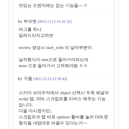
맛있는 오렌지에는 없는 기능들~~ !!
by 부쉬맨
[2012.11.12 14:25:31]
버그를 하나
알려드리자고하면
mview 생성시 start_with 의 날자부분이
날자형식이 mm으로 들어가야되는데
mon 으로 들어가서 고쳐줘야됨 ㅎㅎ
by 구름
[2012.12.21 22:59:43]
스키마 브라우저에서 object 선택시 우측 패널의
script 탭. DDL 스크립트를 리버스 해주는 기능
입니다.
다들 아시겠지만..
스크립트의 탭 바로 options 툴바를 눌러 DDL문
형식을 내맘대로 바꿀수 있다는거~~