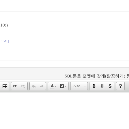
10))
13:20]
SQL문을 포맷에 맞게(깔끔하게) 등
Size