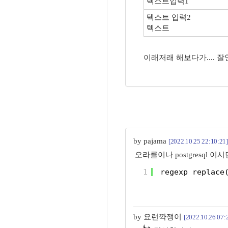
텍스트입력1
텍스트 입력2
텍스트
이래저래 해보다가.... 잘안
by pajama
[2022.10.25 22:10:21]
오라클이나 postgresql
1
regexp_replace
by 요런꺅쟁이
[2022.10.26 07: