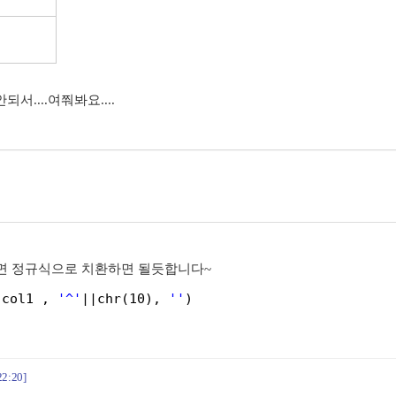
되서....여쭤봐요....
 이시면 정규식으로 치환하면 될듯합니다~
(col1 , 
'^'
||chr(10), 
''
)
22:20]