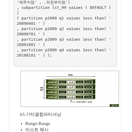
'제주지점' , .의정부지점')

, subpartition lst_99 va1ues ( DEFAULT ) 
)

( partition p2009 q1 va1ues 1ess than( ' 
20090401 ' )

, partition p2009 q2 va1ues 1ess than( ' 
20090701 ' )

, partition p2009 q3 va1ues 1ess than( ' 
20091001 ' )

, partition p2009 q4 va1ues 1ess than( ' 
20100101 ' ) );

h5.기타결합파티셔닝
Range-Range
리스트 해시