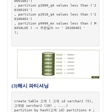
0091001')

, partition p2009_q4 values less than ('2
0100101')

, partition p2010_q4 values less than ('2
0100401')

, partition p9999_mx values less than ( M
AXVALUE ) -> 주문일자 >= ' 20100401 '

);

(3)해시 파티셔닝
create table 고객 ( 고객 id varchar2 (5), 
고객명 varchar2 (10) , ....)

partition by hash(고객 id) partitions 4 ;
