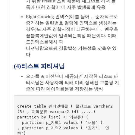
기 위한 Freelist 조회 때문에 세그먼트 헤더 블
록에 대한 경합이 더 자주 발생될때 유용
Right Growing 인텍스(예를 들어， 순차적으로
증가하는 일련번호 컬럼에 인댁스를 생성하는
경우)도 자주 경합지점이 되곤하는데， 맨우측
끝블록에만값이 입력되는특정 때문이다. 이때
도인텍스를해시 파
티셔닝함으로써 경합발생 가능성을 낮출수 있
다
(4)리스트 파티셔닝
오라클 9i 버전부터 제공되기 시작한 리스트 파
티셔닝은 사용자에 의해 미리 정해진 그룹핑 기
준에 따라 데이터를분할 저장하는 방식
create table 인터넷매물 ( 물건코드 varchar2 
(5) , 지역분류 varchar2 (4) ,....)

partition by list( 지 역분류) (

  partition p_지역1 values ( '서울' )

, partition p_지역2 values ( '경기', '인
천')
