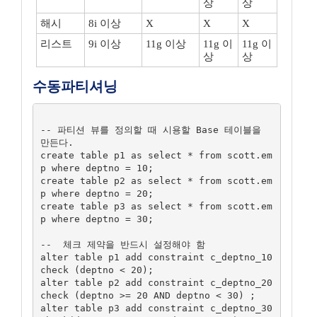
상
상
해시
8i 이상
X
X
X
리스트
9i 이상
11g 이상
11g 이
11g 이
상
상
수동파티셔닝
-- 파티션 뷰를 정의할 때 시용할 Base 테이블을 
만든다.

create table p1 as select * from scott.em
p where deptno = 10;

create table p2 as select * from scott.em
p where deptno = 20;

create table p3 as select * from scott.em
p where deptno = 30;

--  체크 제약을 반드시 설정해야 함

alter table p1 add constraint c_deptno_10 
check (deptno < 20);

alter table p2 add constraint c_deptno_20 
check (deptno >= 20 AND deptno < 30) ;

alter table p3 add constraint c_deptno_30 