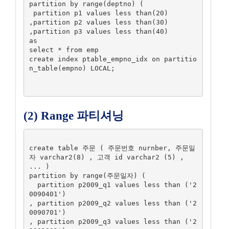
partition by range(deptno) (

 partition p1 values less than(20)

,partition p2 values less than(30)

,partition p3 values less than(40)

as

select * from emp

create index ptable_empno_idx on partitio
n_table(empno) LOCAL;

(2) Range 파티셔닝
create table 주문 ( 주문번호 nurnber, 주문일
자 varchar2(8) , 고객 id varchar2 (5) , 
... )

partition by range(주문일자) (

  partition p2009_q1 values less than ('2
0090401')

, partition p2009_q2 values less than ('2
0090701')

, partition p2009_q3 values less than ('2