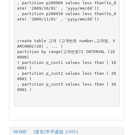
, partition p200909 values less than(to_d
ate( '2009/10/01' , 'yyyy/mm/dd'))

, partition p200910 values less than(to_d
ate( '2009/11/01' , 'yyyy/mm/dd'))

create table 고객 (고객번호 number,고객명, V
ARCHAR2(20) , ... )

partition by range(고객번호)I INTERVAL (10
0000)

( partition p_cust1 values less than ( 10
0001 )

, partition p_cust2 values less than ( 20
0001 )

, partition p_cust3 values less than ( 30
0001 )

HOME
[종료]주주클럽 스터디