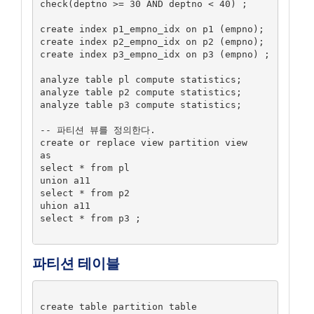
check(deptno >= 30 AND deptno < 40) ;

create index p1_empno_idx on p1 (empno);

create index p2_empno_idx on p2 (empno);

create index p3_empno_idx on p3 (empno) ;

analyze table pl compute statistics;

analyze table p2 compute statistics;

analyze table p3 compute statistics;

-- 파티션 뷰를 정의한다.

create or replace view partition view

as

select * from pl

union a11

select * from p2

uhion a11

select * from p3 ;

파티션 테이블
create table partition table
