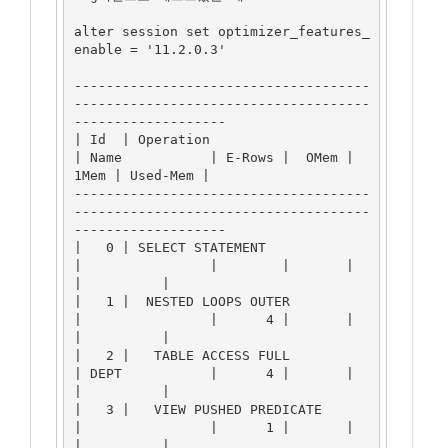
alter session set optimizer_features_
enable = '11.2.0.3'

-------------------------------------
-------------------------------------
-------------------

| Id  | Operation                      
| Name           | E-Rows |  OMem |  
1Mem | Used-Mem |

-------------------------------------
-------------------------------------
-------------------

|   0 | SELECT STATEMENT               
|                |        |       |       
|          |

|   1 |  NESTED LOOPS OUTER            
|                |      4 |       |       
|          |

|   2 |   TABLE ACCESS FULL            
| DEPT           |      4 |       |       
|          |

|   3 |   VIEW PUSHED PREDICATE        
|                |      1 |       |       
|          |
