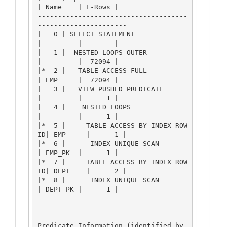
| Name    | E-Rows |

-------------------------------------
----------------------

|   0 | SELECT STATEMENT               
|         |        |

|   1 |  NESTED LOOPS OUTER            
|         |  72094 |

|*  2 |   TABLE ACCESS FULL            
| EMP     |  72094 |

|   3 |   VIEW PUSHED PREDICATE        
|         |      1 |

|   4 |    NESTED LOOPS                
|         |      1 |

|*  5 |     TABLE ACCESS BY INDEX ROW
ID| EMP     |      1 |

|*  6 |      INDEX UNIQUE SCAN         
| EMP_PK  |      1 |

|*  7 |     TABLE ACCESS BY INDEX ROW
ID| DEPT    |      2 |

|*  8 |      INDEX UNIQUE SCAN         
| DEPT_PK |      1 |

-------------------------------------
----------------------

Predicate Information (identified by 