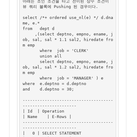
아래는 조인 조건을 타고 전이된 상수 조건이 
뷰 쿼리 블록에 Pushing 된 경우이다.

select /*+ ordered use_nl(e) */ d.dna
me, e.*

from   dept d

     ,(select deptno, empno, ename, j
ob, sal, sal * 1.1 sal2, hiredate fro
m emp

       where  job = 'CLERK'

       union all

       select deptno, empno, ename, j
ob, sal, sal * 1.2 sal2, hiredate fro
m emp

       where  job = 'MANAGER' ) e

where  e.deptno = d.deptno

and    d.deptno = 30;

-------------------------------------
----------------------

| Id  | Operation                      
| Name    | E-Rows |

-------------------------------------
----------------------

|   0 | SELECT STATEMENT               