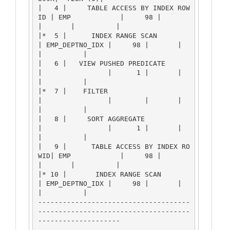
|   4 |     TABLE ACCESS BY INDEX ROW
ID | EMP            |     98 |       
|       |          |

|*  5 |      INDEX RANGE SCAN           
| EMP_DEPTNO_IDX |     98 |       |       
|          |

|   6 |   VIEW PUSHED PREDICATE         
|                |      1 |       |       
|          |

|*  7 |    FILTER                       
|                |        |       |       
|          |

|   8 |     SORT AGGREGATE              
|                |      1 |       |       
|          |

|   9 |      TABLE ACCESS BY INDEX RO
WID| EMP            |     98 |       
|       |          |

|* 10 |       INDEX RANGE SCAN          
| EMP_DEPTNO_IDX |     98 |       |       
|          |

-------------------------------------
-------------------------------------
--------------------
