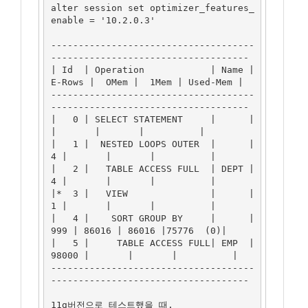
alter session set optimizer_features_
enable = '10.2.0.3'

-------------------------------------
------------------------------------

| Id  | Operation            | Name | 
E-Rows |  OMem |  1Mem | Used-Mem |

-------------------------------------
------------------------------------

|   0 | SELECT STATEMENT     |      |        
|       |       |          |

|   1 |  NESTED LOOPS OUTER  |      |      
4 |       |       |          |

|   2 |   TABLE ACCESS FULL  | DEPT |      
4 |       |       |          |

|*  3 |   VIEW               |      |      
1 |       |       |          |

|   4 |    SORT GROUP BY     |      |    
999 | 86016 | 86016 |75776  (0)|

|   5 |     TABLE ACCESS FULL| EMP  |  
98000 |       |       |          |

-------------------------------------
------------------------------------

11g버전으로 테스트했을 때.
