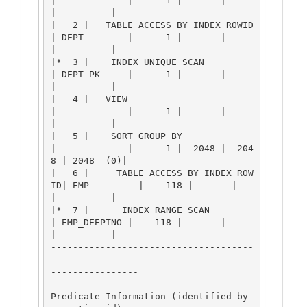
|             |      1 |       |       
|          |

|   2 |   TABLE ACCESS BY INDEX ROWID  
| DEPT        |      1 |       |       
|          |

|*  3 |    INDEX UNIQUE SCAN           
| DEPT_PK     |      1 |       |       
|          |

|   4 |   VIEW                         
|             |      1 |       |       
|          |

|   5 |    SORT GROUP BY               
|             |      1 |  2048 |  204
8 | 2048  (0)|

|   6 |     TABLE ACCESS BY INDEX ROW
ID| EMP         |    118 |       |       
|          |

|*  7 |      INDEX RANGE SCAN          
| EMP_DEEPTNO |    118 |       |       
|          |

-------------------------------------
-------------------------------------
----------------

Predicate Information (identified by 