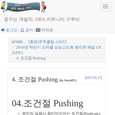
Toggl
navig
꿈꾸는 개발자, DBA 커뮤니티 구루비
로그인
:
공지
:
저작권
HOME
[종료]주주클럽 스터디
2016년 하반기 오라클 성능고도화 원리와 해법 I,II
스터디
4. 조건절 Pushing
[2017.05.27]
4. 조건절 Pushing
(by hrson81)
04.조건절 Pushing
뷰머징 실패시 옵티마이저는 조건절(Predicate)