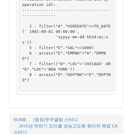
operation id):

-------------------------------------
--------------

   2 - filter("A"."HIREDATE">=TO_DATE
(' 1981-09-01 00:00:00', 

              'syyyy-mm-dd hh24:mi:s
s'))

   5 - filter("E"."SAL">=1000)

   6 - access("E"."EMPNO"="A"."EMPN
O")

   7 - filter(("D"."LOC"='CHICAGO' OR 
"D"."LOC"='NEW YORK'))

   8 - access("D"."DEPTNO"="E"."DEPTN
O")

HOME
[종료]주주클럽 스터디
2016년 하반기 오라클 성능고도화 원리와 해법 I,II
스터디