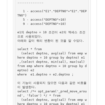
--------------

   1 - access("E1"."DEPTNO"="E2"."DEP
TNO")

   5 - access("DEPTNO"=10)

   9 - access("DEPTNO"=10)

e1의 deptno = 10 조건이 e2의 엑세스 조건
으로 사용되었다. 

아래와 같이 쿼리 변환이 된 것을 알 수있다.

select * from  

  (select deptno, avg(sal) from emp w
here deptno = 10 group by deptno) e1

 ,(select deptno, min(sal), max(sal) 
from emp where deptno = 10 group by d
eptno) e2

where  e1.deptno = e2.deptno ;

이 기능이 사용되지 않으면 다음과 같은 비효율
이 발생한다.

select /*+ opt_param('_pred_move_arou
nd', 'false') */ * from  

  (select deptno, avg(sal) from emp w
here deptno = 10 group by deptno) e1
