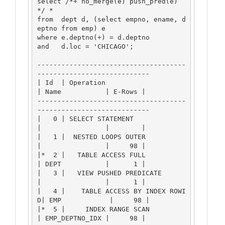
select /*+ no_merge(e) push_pred(e) 
*/ *

from  dept d, (select empno, ename, d
eptno from emp) e

where e.deptno(+) = d.deptno

and   d.loc = 'CHICAGO';

-------------------------------------
----------------------------

| Id  | Operation                     
| Name           | E-Rows |

-------------------------------------
----------------------------

|   0 | SELECT STATEMENT              
|                |        |

|   1 |  NESTED LOOPS OUTER           
|                |     98 |

|*  2 |   TABLE ACCESS FULL           
| DEPT           |      1 |

|   3 |   VIEW PUSHED PREDICATE       
|                |      1 |

|   4 |    TABLE ACCESS BY INDEX ROWI
D| EMP            |     98 |

|*  5 |     INDEX RANGE SCAN          
| EMP_DEPTNO_IDX |     98 |
