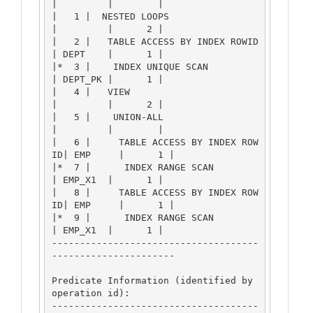
|         |        |

|   1 |  NESTED LOOPS                  
|         |      2 |

|   2 |   TABLE ACCESS BY INDEX ROWID  
| DEPT    |      1 |

|*  3 |    INDEX UNIQUE SCAN           
| DEPT_PK |      1 |

|   4 |   VIEW                         
|         |      2 |

|   5 |    UNION-ALL                   
|         |        |

|   6 |     TABLE ACCESS BY INDEX ROW
ID| EMP     |      1 |

|*  7 |      INDEX RANGE SCAN          
| EMP_X1  |      1 |

|   8 |     TABLE ACCESS BY INDEX ROW
ID| EMP     |      1 |

|*  9 |      INDEX RANGE SCAN          
| EMP_X1  |      1 |

-------------------------------------
----------------------

Predicate Information (identified by 
operation id):

-------------------------------------