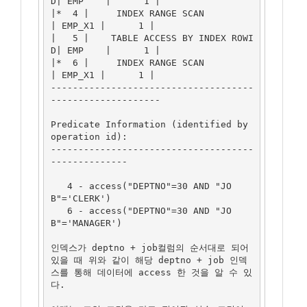
D| EMP    |      1 |

|*  4 |     INDEX RANGE SCAN          
| EMP_X1 |      1 |

|   5 |    TABLE ACCESS BY INDEX ROWI
D| EMP    |      1 |

|*  6 |     INDEX RANGE SCAN          
| EMP_X1 |      1 |

-------------------------------------
--------------------

Predicate Information (identified by 
operation id):

-------------------------------------
--------------

   4 - access("DEPTNO"=30 AND "JO
B"='CLERK')

   6 - access("DEPTNO"=30 AND "JO
B"='MANAGER')

인덱스가 deptno + job컬럼의 순서대로 되어
있을 때 위와 같이 해당 deptno + job 인덱
스를 통해 데이터에 access 한 것을 알 수 있
다.
