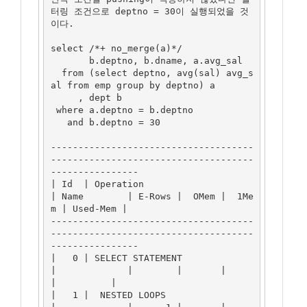
터링 조건으로 deptno = 30이 실행되었을 것
이다.

select /*+ no_merge(a)*/

       b.deptno, b.dname, a.avg_sal

  from (select deptno, avg(sal) avg_s
al from emp group by deptno) a

     , dept b

 where a.deptno = b.deptno

   and b.deptno = 30

-------------------------------------
-------------------------------------
----------------

| Id  | Operation                      
| Name        | E-Rows |  OMem |  1Me
m | Used-Mem |

-------------------------------------
-------------------------------------
----------------

|   0 | SELECT STATEMENT               
|             |        |       |       
|          |

|   1 |  NESTED LOOPS                  