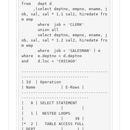
from   dept d

     ,(select deptno, empno, ename, j
ob, sal, sal * 1.1 sal2, hiredate fro
m emp

       where  job = 'CLERK'

       union all

       select deptno, empno, ename, j
ob, sal, sal * 1.2 sal2, hiredate fro
m emp

       where  job = 'SALESMAN' ) e

where  e.deptno = d.deptno

and    d.loc = 'CHICAGO'

-------------------------------------
-----------------------------

| Id  | Operation                      
| Name           | E-Rows |

-------------------------------------
-----------------------------

|   0 | SELECT STATEMENT               
|                |        |

|   1 |  NESTED LOOPS                  
|                |     39 |

|*  2 |   TABLE ACCESS FULL            
| DEPT           |      1 |
