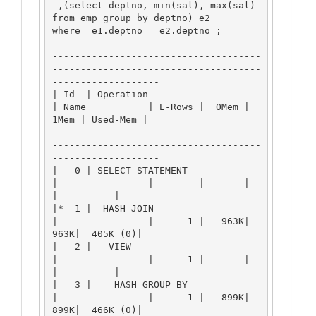
 ,(select deptno, min(sal), max(sal) 
from emp group by deptno) e2

where  e1.deptno = e2.deptno ;

-------------------------------------
-------------------------------------
-------------------

| Id  | Operation                      
| Name           | E-Rows |  OMem |  
1Mem | Used-Mem |

-------------------------------------
-------------------------------------
-------------------

|   0 | SELECT STATEMENT               
|                |        |       |       
|          |

|*  1 |  HASH JOIN                     
|                |      1 |   963K|   
963K|  405K (0)|

|   2 |   VIEW                         
|                |      1 |       |       
|          |

|   3 |    HASH GROUP BY               
|                |      1 |   899K|   
899K|  466K (0)|
