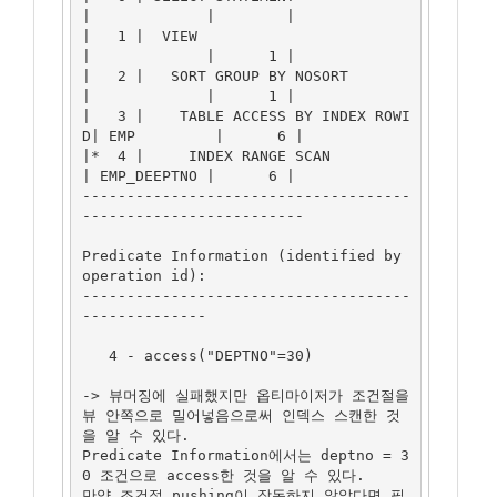
|             |        |

|   1 |  VIEW                         
|             |      1 |

|   2 |   SORT GROUP BY NOSORT        
|             |      1 |

|   3 |    TABLE ACCESS BY INDEX ROWI
D| EMP         |      6 |

|*  4 |     INDEX RANGE SCAN          
| EMP_DEEPTNO |      6 |

-------------------------------------
-------------------------

Predicate Information (identified by 
operation id):

-------------------------------------
--------------

   4 - access("DEPTNO"=30)

-> 뷰머징에 실패했지만 옵티마이저가 조건절을 
뷰 안쪽으로 밀어넣음으로써 인덱스 스캔한 것
을 알 수 있다.

Predicate Information에서는 deptno = 3
0 조건으로 access한 것을 알 수 있다.

만약 조건절 pushing이 작동하지 않았다면 필