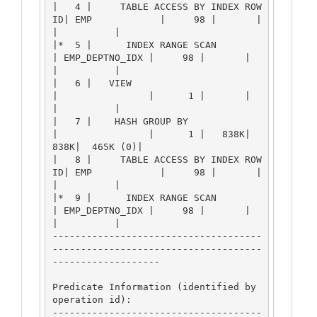
|   4 |     TABLE ACCESS BY INDEX ROW
ID| EMP            |     98 |       |       
|          |

|*  5 |      INDEX RANGE SCAN          
| EMP_DEPTNO_IDX |     98 |       |       
|          |

|   6 |   VIEW                         
|                |      1 |       |       
|          |

|   7 |    HASH GROUP BY               
|                |      1 |   838K|   
838K|  465K (0)|

|   8 |     TABLE ACCESS BY INDEX ROW
ID| EMP            |     98 |       |       
|          |

|*  9 |      INDEX RANGE SCAN          
| EMP_DEPTNO_IDX |     98 |       |       
|          |

-------------------------------------
-------------------------------------
-------------------

Predicate Information (identified by 
operation id):

-------------------------------------