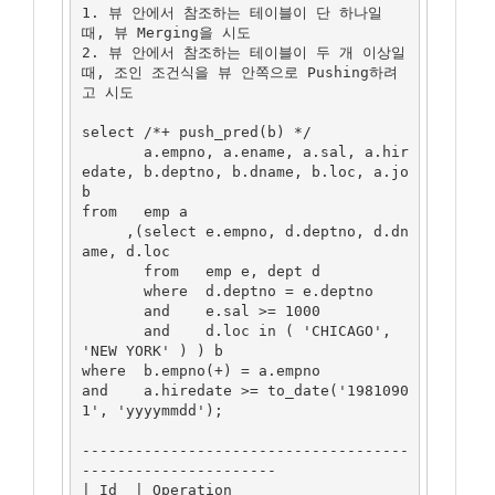
1. 뷰 안에서 참조하는 테이블이 단 하나일 
때, 뷰 Merging을 시도

2. 뷰 안에서 참조하는 테이블이 두 개 이상일 
때, 조인 조건식을 뷰 안쪽으로 Pushing하려
고 시도

select /*+ push_pred(b) */ 

       a.empno, a.ename, a.sal, a.hir
edate, b.deptno, b.dname, b.loc, a.jo
b

from   emp a

     ,(select e.empno, d.deptno, d.dn
ame, d.loc

       from   emp e, dept d 

       where  d.deptno = e.deptno 

       and    e.sal >= 1000 

       and    d.loc in ( 'CHICAGO', 
'NEW YORK' ) ) b

where  b.empno(+) = a.empno

and    a.hiredate >= to_date('1981090
1', 'yyyymmdd');

-------------------------------------
----------------------

| Id  | Operation                      