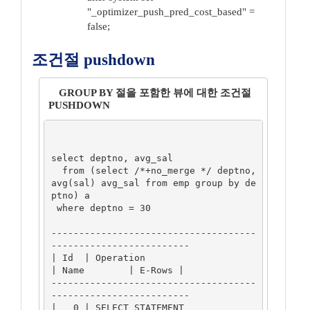
"_optimizer_push_pred_cost_based" =
false;
조건절 pushdown
GROUP BY 절을 포함한 뷰에 대한 조건절
PUSHDOWN
select deptno, avg_sal

  from (select /*+no_merge */ deptno, 
avg(sal) avg_sal from emp group by de
ptno) a

 where deptno = 30

-------------------------------------
-------------------------

| Id  | Operation                     
| Name        | E-Rows |

-------------------------------------
-------------------------

|   0 | SELECT STATEMENT              