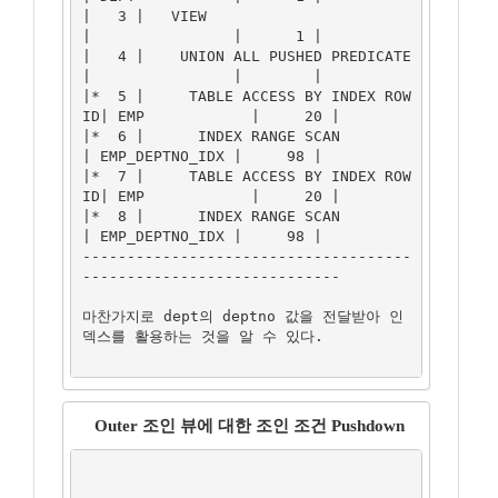
|   3 |   VIEW                         
|                |      1 |

|   4 |    UNION ALL PUSHED PREDICATE  
|                |        |

|*  5 |     TABLE ACCESS BY INDEX ROW
ID| EMP            |     20 |

|*  6 |      INDEX RANGE SCAN          
| EMP_DEPTNO_IDX |     98 |

|*  7 |     TABLE ACCESS BY INDEX ROW
ID| EMP            |     20 |

|*  8 |      INDEX RANGE SCAN          
| EMP_DEPTNO_IDX |     98 |

-------------------------------------
-----------------------------

마찬가지로 dept의 deptno 값을 전달받아 인
덱스를 활용하는 것을 알 수 있다.

Outer 조인 뷰에 대한 조인 조건 Pushdown