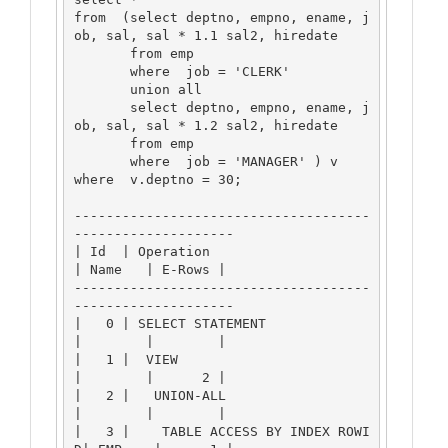
from  (select deptno, empno, ename, j
ob, sal, sal * 1.1 sal2, hiredate 

       from emp

       where  job = 'CLERK'

       union all

       select deptno, empno, ename, j
ob, sal, sal * 1.2 sal2, hiredate 

       from emp

       where  job = 'MANAGER' ) v

where  v.deptno = 30;

-------------------------------------
--------------------

| Id  | Operation                     
| Name   | E-Rows |

-------------------------------------
--------------------

|   0 | SELECT STATEMENT              
|        |        |

|   1 |  VIEW                         
|        |      2 |

|   2 |   UNION-ALL                   
|        |        |

|   3 |    TABLE ACCESS BY INDEX ROWI