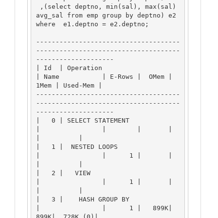
 ,(select deptno, min(sal), max(sal) 
avg_sal from emp group by deptno) e2

where  e1.deptno = e2.deptno;

-------------------------------------
-------------------------------------
--------------------

| Id  | Operation                       
| Name           | E-Rows |  OMem |  
1Mem | Used-Mem |

-------------------------------------
-------------------------------------
--------------------

|   0 | SELECT STATEMENT                
|                |        |       |       
|          |

|   1 |  NESTED LOOPS                   
|                |      1 |       |       
|          |

|   2 |   VIEW                          
|                |      1 |       |       
|          |

|   3 |    HASH GROUP BY                
|                |      1 |   899K|   
899K|  728K (0)|
