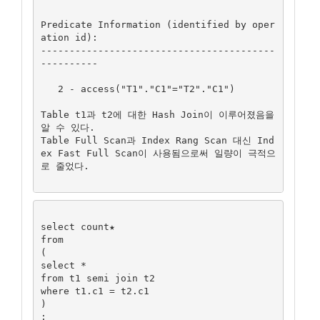
Predicate Information (identified by oper
ation id):

-----------------------------------------
----------

   2 - access("T1"."C1"="T2"."C1")

Table t1과 t2에 대한 Hash Join이 이루어졌음을 
알 수 있다.

Table Full Scan과 Index Rang Scan 대신 Ind
ex Fast Full Scan이 사용됨으로써 일량이 극적으
로 줄었다.

select count★

from

(

select *

from t1 semi join t2

where t1.c1 = t2.c1

)

;
