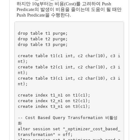
하지만 10g부터는 비용(Cost)를 고려하여 Push
Predicate의 발생이 비용을 줄이는데 도움이 될 때만
Push Predicate을 수행한다.
drop table t1 purge;

drop table t2 purge;

drop table t3 purge;

create table t1(c1 int, c2 char(10), c3 i
nt);

create table t2(c1 int, c2 char(10), c3 i
nt);

create table t3(c1 int, c2 char(10), c3 i
nt);

create index t1_n1 on t1(c1);

create index t2_n1 on t2(c1);

create index t3_n1 on t3(c1);

-- Cost Based Query Transformation 비활성
화

alter session set "_optimizer_cost_based_
transformation" = off;
