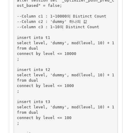
alter session set "_optimizer_push_pred_c
ost_based" = false;

--Column c1 : 1~10000의 Distinct Count

--Column c2 : 'dummy' 하나의 값

--Column c3 : 1~10의 Distinct Count

insert into t1

select level, 'dummy', mod(level, 10) + 1 
from dual

connect by level <= 10000

;

insert into t2

select level, 'dummy', mod(level, 10) + 1 
from dual

connect by level <= 1000

;

insert into t3

select level, 'dummy', mod(level, 10) + 1 
from dual

connect by level <= 100

;
