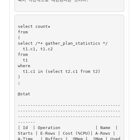
select count★ 

from

(

select /*+ gather_plan_statistics */

  t1.c1, t1.c2

from

  t1

where

  t1.c1 in (select t2.c1 from t2)

)

;

@stat

-----------------------------------------
-----------------------------------------
-----------------------------------------
-------

| Id  | Operation              | Name  | 
Starts | E-Rows | Cost (%CPU)| A-Rows |   
A-Time   | Buffers |  OMem |  1Mem | Used