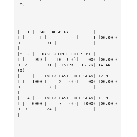
-Mem |

-----------------------------------------
-----------------------------------------
-----------------------------------------
-------

|   1 |  SORT AGGREGATE        |       |      
1 |      1 |            |      1 |00:00:0
0.01 |      31 |       |       |          
|

|*  2 |   HASH JOIN RIGHT SEMI |       |      
1 |    999 |    10  (10)|   1000 |00:00:0
0.02 |      31 |  1517K|  1517K| 1434K 
(0)|

|   3 |    INDEX FAST FULL SCAN| T2_N1 |      
1 |   1000 |     2   (0)|   1000 |00:00:0
0.01 |       7 |       |       |          
|

|   4 |    INDEX FAST FULL SCAN| T1_N1 |      
1 |  10000 |     7   (0)|  10000 |00:00:0
0.03 |      24 |       |       |          
|

-----------------------------------------
-----------------------------------------
-----------------------------------------
-------
