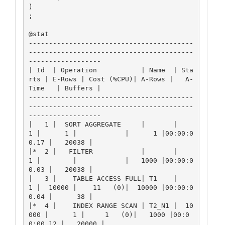
)

;

@stat

-----------------------------------------
-----------------------------------------
------------------

| Id  | Operation           | Name  | Sta
rts | E-Rows | Cost (%CPU)| A-Rows |   A-
Time   | Buffers |

-----------------------------------------
-----------------------------------------
------------------

|   1 |  SORT AGGREGATE     |       |      
1 |      1 |            |      1 |00:00:0
0.17 |   20038 |

|*  2 |   FILTER            |       |      
1 |        |            |   1000 |00:00:0
0.03 |   20038 |

|   3 |    TABLE ACCESS FULL| T1    |      
1 |  10000 |    11   (0)|  10000 |00:00:0
0.04 |      38 |

|*  4 |    INDEX RANGE SCAN | T2_N1 |  10
000 |      1 |     1   (0)|   1000 |00:0
0:00.12 |   20000 |
