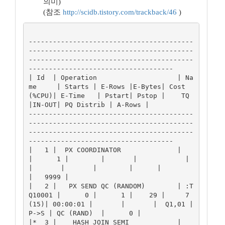
의미)
(참조
http://scidb.tistory.com/trackback/46
)
-----------------------------------------
-----------------------------------------
-----------------------------------------
------------------------------------

| Id  | Operation                    | Na
me     | Starts | E-Rows |E-Bytes| Cost 
(%CPU)| E-Time   | Pstart| Pstop |    TQ  
|IN-OUT| PQ Distrib | A-Rows |

-----------------------------------------
-----------------------------------------
-----------------------------------------
------------------------------------

|   1 |  PX COORDINATOR              |          
|      1 |        |       |            |          
|       |       |        |      |            
|   9999 |

|   2 |   PX SEND QC (RANDOM)        | :T
Q10001 |      0 |      1 |    29 |     7  
(15)| 00:00:01 |       |       |  Q1,01 | 
P->S | QC (RAND)  |      0 |

|*  3 |    HASH JOIN SEMI            |          