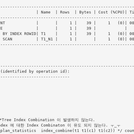
--------------------------------------------------------
               | Name  | Rows  | Bytes | Cost (%CPU)| Ti
--------------------------------------------------------
NT             |       |     1 |    39 |     1   (0)| 00
E              |       |     1 |    39 |            |   
 BY INDEX ROWID| T1    |     1 |    39 |     1   (0)| 00
 SCAN          | T1_N1 |     1 |       |     1   (0)| 00
--------------------------------------------------------
--------------------------------------------------------
(identified by operation id):

-----------------------------

ree Index Combination 이 발생하지 않는다. 

ndex 에 대한 Index Combinaton 이 유도 되지 않는다. ㅜ_ㅜ

plan_statistics  index_combine(t1 t1(c1) t1(c2)) */ coun