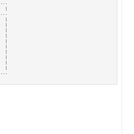
---

  |

---

  |

  |

  |

  |

  |

  |

  |

  |

  |

  |

---
