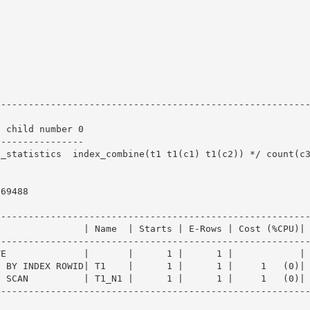
--------------------------------------------------------
 child number 0

---------------

_statistics  index_combine(t1 t1(c1) t1(c2)) */ count(c3
69488

--------------------------------------------------------
               | Name  | Starts | E-Rows | Cost (%CPU)| 
--------------------------------------------------------
E              |       |      1 |      1 |            | 
 BY INDEX ROWID| T1    |      1 |      1 |     1   (0)| 
 SCAN          | T1_N1 |      1 |      1 |     1   (0)| 
--------------------------------------------------------