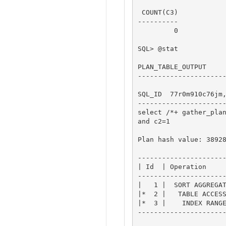
 COUNT(C3)

----------

         0

SQL> @stat

PLAN_TABLE_OUTPUT

----------------------
SQL_ID  77r0m910c76jm,
----------------------
select /*+ gather_plan
and c2=1

Plan hash value: 38928
----------------------
| Id  | Operation     
----------------------
|   1 |  SORT AGGREGAT
|*  2 |   TABLE ACCESS
|*  3 |    INDEX RANGE
----------------------