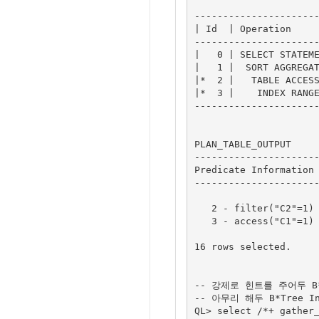
----------------------
| Id  | Operation     
----------------------
|   0 | SELECT STATEME
|   1 |  SORT AGGREGAT
|*  2 |   TABLE ACCESS
|*  3 |    INDEX RANGE
----------------------
PLAN_TABLE_OUTPUT

----------------------
Predicate Information 
----------------------
   2 - filter("C2"=1)

   3 - access("C1"=1)

16 rows selected.

-- 강제로 힌트를 주어두 B*T
-- 아무리 해두 B*Tree I
QL> select /*+ gather_