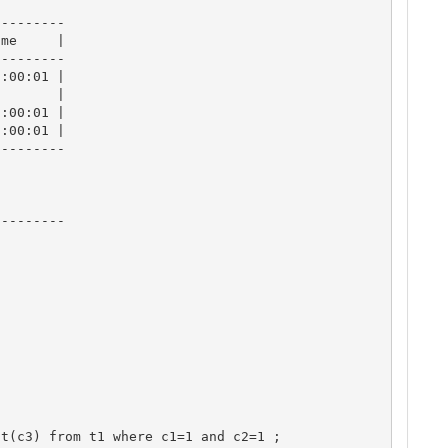
--------

me     |

--------

:00:01 |

       |

:00:01 |

:00:01 |

--------

--------

t(c3) from t1 where c1=1 and c2=1 ;
