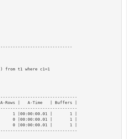
-----------------------------

) from t1 where c1=1

-------------------------------

A-Rows |   A-Time   | Buffers |

-------------------------------

     1 |00:00:00.01 |       1 |

     0 |00:00:00.01 |       1 |

     0 |00:00:00.01 |       1 |

-------------------------------
