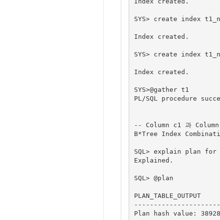
Index created.

SYS> create index t1_n
Index created.

SYS> create index t1_n
Index created.

SYS>@gather t1

PL/SQL procedure succe
-- Column c1 과 Col
B*Tree Index Combin
SQL> explain plan for 
Explained.

SQL> @plan

PLAN_TABLE_OUTPUT

----------------------
Plan hash value: 38928