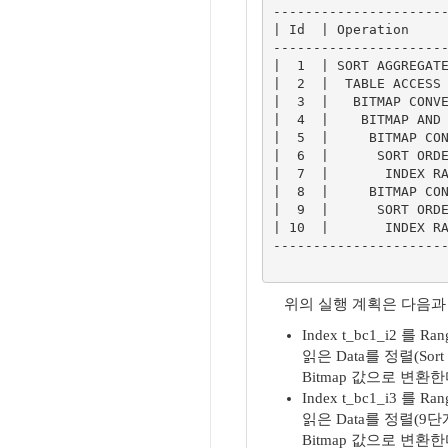
----------------------
| Id  | Operation     
----------------------
|  1  | SORT AGGREGATE
|  2  |  TABLE ACCESS 
|  3  |   BITMAP CONVE
|  4  |    BITMAP AND 
|  5  |     BITMAP CON
|  6  |      SORT ORDE
|  7  |       INDEX RA
|  8  |     BITMAP CON
|  9  |      SORT ORDE
| 10  |       INDEX RA
----------------------
위의 실행 계획은 다음과 
Index t_bc1_i2 를 R
읽은 Data를 정렬(Sort 
Bitmap 값으로 변환한
Index t_bc1_i3 를 R
읽은 Data를 정렬(9단계
Bitmap 값으로 변환한