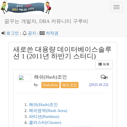
Toggl
navig
꿈꾸는 개발자, DBA 커뮤니티 구루비
로그인
:
공지
:
저작권
새로쓴 대용량 데이터베이스솔루
션 1 (2011년 하반기 스터디)
목록
해쉬(Hash)조인
0
by
[2023.10.22]
Hash Hoin
해쉬 조인
해쉬(Hash)조인
해쉬영역(Hash Area)
파티션(Partition)
클러스터(Cluster)