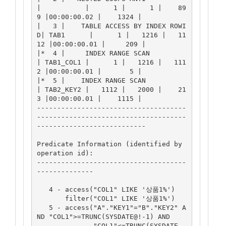
|           |      1 |      1 |    89
9 |00:00:00.02 |    1324 |

|   3 |    TABLE ACCESS BY INDEX ROWI
D| TAB1      |      1 |   1216 |   11
12 |00:00:00.01 |     209 |

|*  4 |     INDEX RANGE SCAN          
| TAB1_COL1 |      1 |   1216 |   111
2 |00:00:00.01 |       5 |

|*  5 |    INDEX RANGE SCAN           
| TAB2_KEY2 |   1112 |   2000 |    21
3 |00:00:00.01 |    1115 |

-------------------------------------
-------------------------------------
---------------------------

Predicate Information (identified by 
operation id):

-------------------------------------
--------------

   4 - access("COL1" LIKE '상품1%')

       filter("COL1" LIKE '상품1%')

   5 - access("A"."KEY1"="B"."KEY2" A
ND "COL1">=TRUNC(SYSDATE@!-1) AND

              "COL1"<=TRUNC(SYSDATE