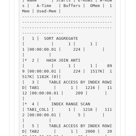
| Name      | Starts | E-Rows | A-Row
s |   A-Time   | Buffers |  OMem |  1
Mem | Used-Mem |

-------------------------------------
-------------------------------------
-------------------------------------
-----------------

|   1 |  SORT AGGREGATE               
|           |      1 |      1 |      
1 |00:00:00.01 |     224 |       |       
|          |

|*  2 |   HASH JOIN ANTI              
|           |      1 |      1 |    89
9 |00:00:00.01 |     224 |  1517K|  1
517K| 1182K (0)|

|   3 |    TABLE ACCESS BY INDEX ROWI
D| TAB1      |      1 |   1216 |   11
12 |00:00:00.01 |     209 |       |       
|          |

|*  4 |     INDEX RANGE SCAN          
| TAB1_COL1 |      1 |   1216 |   111
2 |00:00:00.01 |       5 |       |       
|          |

|   5 |    TABLE ACCESS BY INDEX ROWI
D| TAB2      |      1 |   2000 |   20