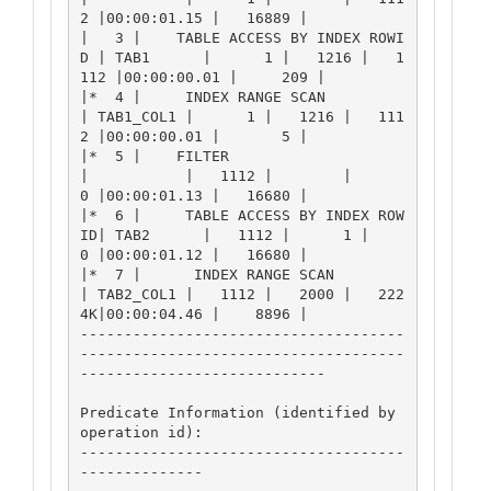
2 |00:00:01.15 |   16889 |

|   3 |    TABLE ACCESS BY INDEX ROWI
D | TAB1      |      1 |   1216 |   1
112 |00:00:00.01 |     209 |

|*  4 |     INDEX RANGE SCAN           
| TAB1_COL1 |      1 |   1216 |   111
2 |00:00:00.01 |       5 |

|*  5 |    FILTER                      
|           |   1112 |        |      
0 |00:00:01.13 |   16680 |

|*  6 |     TABLE ACCESS BY INDEX ROW
ID| TAB2      |   1112 |      1 |      
0 |00:00:01.12 |   16680 |

|*  7 |      INDEX RANGE SCAN          
| TAB2_COL1 |   1112 |   2000 |   222
4K|00:00:04.46 |    8896 |

-------------------------------------
-------------------------------------
----------------------------

Predicate Information (identified by 
operation id):

-------------------------------------
--------------
