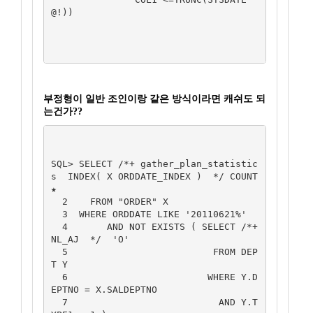
@!))

부정형이 일반 조인이랑 같은 방식이라면 캐쉬도 되
는건가??
SQL> SELECT /*+ gather_plan_statistic
s  INDEX( X ORDDATE_INDEX )  */ COUNT
★

  2    FROM "ORDER" X

  3  WHERE ORDDATE LIKE '20110621%'

  4       AND NOT EXISTS ( SELECT /*+  
NL_AJ  */  'O'

  5                          FROM DEP
T Y

  6                         WHERE Y.D
EPTNO = X.SALDEPTNO

  7                           AND Y.T