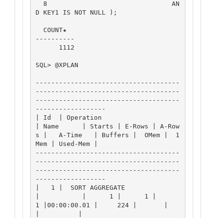
  8                                AN
D KEY1 IS NOT NULL );

  COUNT★

----------

      1112

SQL> @XPLAN

-------------------------------------
-------------------------------------
-------------------------------------
------------------

| Id  | Operation                      
| Name      | Starts | E-Rows | A-Row
s |   A-Time   | Buffers |  OMem |  1
Mem | Used-Mem |

-------------------------------------
-------------------------------------
-------------------------------------
------------------

|   1 |  SORT AGGREGATE                
|           |      1 |      1 |      
1 |00:00:00.01 |     224 |       |       
|          |
