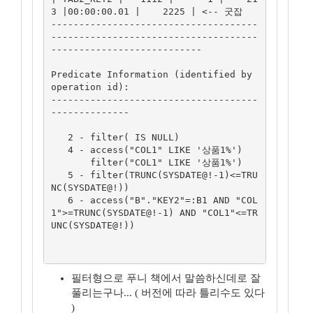
3 |00:00:00.01 |    2225 | <-- 굿잡

-------------------------------------
-------------------------------------
---------------------------

Predicate Information (identified by 
operation id):

-------------------------------------
--------------

   2 - filter( IS NULL)

   4 - access("COL1" LIKE '상품1%')

       filter("COL1" LIKE '상품1%')

   5 - filter(TRUNC(SYSDATE@!-1)<=TRU
NC(SYSDATE@!))

   6 - access("B"."KEY2"=:B1 AND "COL
1">=TRUNC(SYSDATE@!-1) AND "COL1"<=TR
UNC(SYSDATE@!))

필터형으로 푸니 책에서 말씀하신데로 잘
풀리는구나... ( 버전에 따라 틀리수도 있다
)