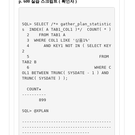
p. 600 실습 스크립트 ( 확인자 )
SQL> SELECT /*+ gather_plan_statistic
s  INDEX( A TAB1_COL1 )*/  COUNT( * )

  2    FROM TAB1 A

  3  WHERE COL1 LIKE '상품1%'

  4      AND KEY1 NOT IN ( SELECT KEY
2

  5                             FROM 
TAB2 B

  6                           WHERE C
OL1 BETWEEN TRUNC( SYSDATE - 1 ) AND 
TRUNC( SYSDATE ) );

  COUNT★

----------

       899

SQL> @XPLAN

-------------------------------------
-------------------------------------
----------------------------
