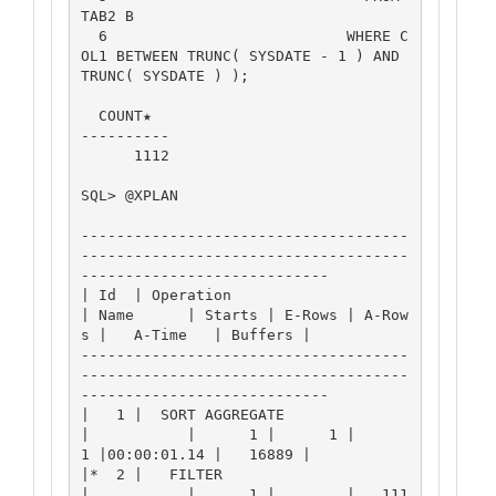
TAB2 B

  6                           WHERE C
OL1 BETWEEN TRUNC( SYSDATE - 1 ) AND 
TRUNC( SYSDATE ) );

  COUNT★

----------

      1112

SQL> @XPLAN

-------------------------------------
-------------------------------------
----------------------------

| Id  | Operation                      
| Name      | Starts | E-Rows | A-Row
s |   A-Time   | Buffers |

-------------------------------------
-------------------------------------
----------------------------

|   1 |  SORT AGGREGATE                
|           |      1 |      1 |      
1 |00:00:01.14 |   16889 |

|*  2 |   FILTER                       
|           |      1 |        |   111