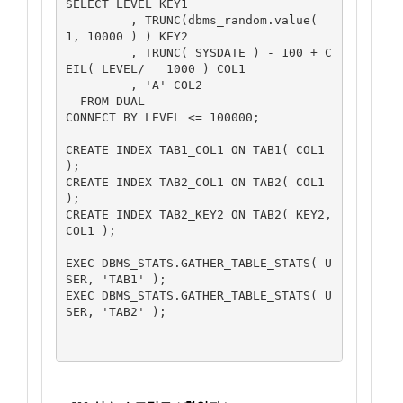
SELECT LEVEL KEY1

         , TRUNC(dbms_random.value( 
1, 10000 ) ) KEY2

         , TRUNC( SYSDATE ) - 100 + C
EIL( LEVEL/   1000 ) COL1

         , 'A' COL2

  FROM DUAL

CONNECT BY LEVEL <= 100000;

CREATE INDEX TAB1_COL1 ON TAB1( COL1 
);

CREATE INDEX TAB2_COL1 ON TAB2( COL1 
);

CREATE INDEX TAB2_KEY2 ON TAB2( KEY2, 
COL1 );

EXEC DBMS_STATS.GATHER_TABLE_STATS( U
SER, 'TAB1' );

EXEC DBMS_STATS.GATHER_TABLE_STATS( U
SER, 'TAB2' );
