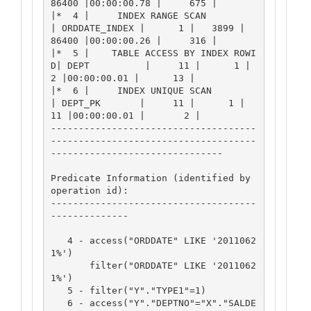
86400 |00:00:00.78 |     675 |

|*  4 |     INDEX RANGE SCAN          
| ORDDATE_INDEX |      1 |   3899 |  
86400 |00:00:00.26 |     316 |

|*  5 |    TABLE ACCESS BY INDEX ROWI
D| DEPT          |     11 |      1 |      
2 |00:00:00.01 |      13 |

|*  6 |     INDEX UNIQUE SCAN         
| DEPT_PK       |     11 |      1 |     
11 |00:00:00.01 |       2 |

-------------------------------------
-------------------------------------
-------------------------------

Predicate Information (identified by 
operation id):

-------------------------------------
--------------

   4 - access("ORDDATE" LIKE '2011062
1%')

       filter("ORDDATE" LIKE '2011062
1%')

   5 - filter("Y"."TYPE1"=1)

   6 - access("Y"."DEPTNO"="X"."SALDE