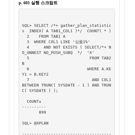
p. 601 실행 스크립트
SQL> SELECT /*+ gather_plan_statistic
s  INDEX( A TAB1_COL1 )*/  COUNT( * )

  2    FROM TAB1 A

  3  WHERE COL1 LIKE '상품1%'

  4      AND NOT EXISTS ( SELECT/*+ N
O_UNNEST NO_PUSH_SUBQ  */  'X'

  5                         FROM TAB2 
B

  6                        WHERE A.KE
Y1 = B.KEY2

  7                          AND COL1 
BETWEEN TRUNC( SYSDATE - 1 ) AND TRUN
C( SYSDATE ) );

  COUNT★

----------

       899

SQL> @XPLAN

-------------------------------------