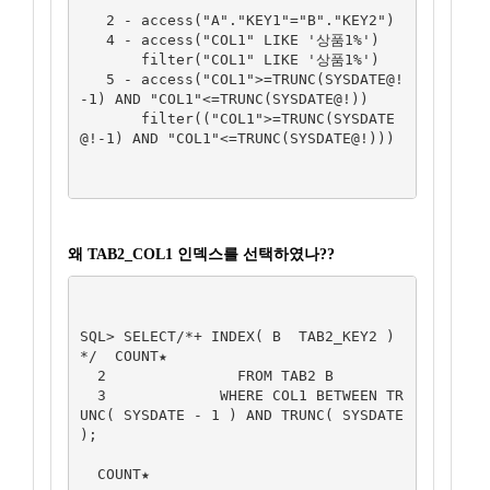
   2 - access("A"."KEY1"="B"."KEY2")

   4 - access("COL1" LIKE '상품1%')

       filter("COL1" LIKE '상품1%')

   5 - access("COL1">=TRUNC(SYSDATE@!
-1) AND "COL1"<=TRUNC(SYSDATE@!))

       filter(("COL1">=TRUNC(SYSDATE
@!-1) AND "COL1"<=TRUNC(SYSDATE@!)))

왜 TAB2_COL1 인덱스를 선택하였나??
SQL> SELECT/*+ INDEX( B  TAB2_KEY2 )  
*/  COUNT★

  2               FROM TAB2 B

  3             WHERE COL1 BETWEEN TR
UNC( SYSDATE - 1 ) AND TRUNC( SYSDATE 
);

  COUNT★
