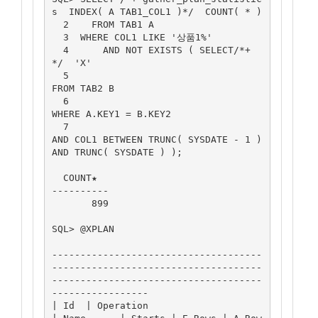
s  INDEX( A TAB1_COL1 )*/  COUNT( * )

  2    FROM TAB1 A

  3  WHERE COL1 LIKE '상품1%'

  4      AND NOT EXISTS ( SELECT/*+   
*/  'X'

  5                                    
FROM TAB2 B

  6                                  
WHERE A.KEY1 = B.KEY2

  7                                       
AND COL1 BETWEEN TRUNC( SYSDATE - 1 ) 
AND TRUNC( SYSDATE ) );

  COUNT★

----------

       899

SQL> @XPLAN

-------------------------------------
-------------------------------------
-------------------------------------
-----------------

| Id  | Operation                     