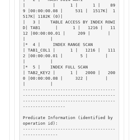
|           |      1 |      1 |    89
9 |00:00:00.08 |     531 |  1517K|  1
517K| 1182K (0)|

|   3 |    TABLE ACCESS BY INDEX ROWI
D| TAB1      |      1 |   1216 |   11
12 |00:00:00.01 |     209 |       |       
|          |

|*  4 |     INDEX RANGE SCAN          
| TAB1_COL1 |      1 |   1216 |   111
2 |00:00:00.01 |       5 |       |       
|          |

|*  5 |    INDEX FULL SCAN            
| TAB2_KEY2 |      1 |   2000 |   200
0 |00:00:00.08 |     322 |       |       
|          |

-------------------------------------
-------------------------------------
-------------------------------------
-----------------

Predicate Information (identified by 
operation id):

-------------------------------------
--------------
