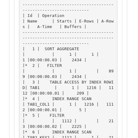
-------------------------------------
---------------------------

| Id  | Operation                     
| Name      | Starts | E-Rows | A-Row
s |   A-Time   | Buffers |

-------------------------------------
-------------------------------------
---------------------------

|   1 |  SORT AGGREGATE               
|           |      1 |      1 |      
1 |00:00:00.03 |    2434 |

|*  2 |   FILTER                      
|           |      1 |        |    89
9 |00:00:00.03 |    2434 |

|   3 |    TABLE ACCESS BY INDEX ROWI
D| TAB1      |      1 |   1216 |   11
12 |00:00:00.01 |     209 |

|*  4 |     INDEX RANGE SCAN          
| TAB1_COL1 |      1 |   1216 |   111
2 |00:00:00.01 |       5 |

|*  5 |    FILTER                     
|           |   1112 |        |    21
3 |00:00:00.02 |    2225 |

|*  6 |     INDEX RANGE SCAN          
| TAB2_KEY2 |   1112 |      1 |    21