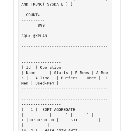
AND TRUNC( SYSDATE ) );

  COUNT★

----------

       899

SQL> @XPLAN

-------------------------------------
-------------------------------------
-------------------------------------
-----------------

| Id  | Operation                     
| Name      | Starts | E-Rows | A-Row
s |   A-Time   | Buffers |  OMem |  1
Mem | Used-Mem |

-------------------------------------
-------------------------------------
-------------------------------------
-----------------

|   1 |  SORT AGGREGATE               
|           |      1 |      1 |      
1 |00:00:00.08 |     531 |       |       
|          |

|*  2 |   HASH JOIN ANTI              