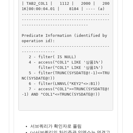
| TAB2_COL1 |   1112 |   2000 |   200
1K|00:00:04.01 |    8184 | ---- (a)

-------------------------------------
-------------------------------------
----------------------------

Predicate Information (identified by 
operation id):

-------------------------------------
--------------

   2 - filter( IS NULL)

   4 - access("COL1" LIKE '상품1%')

       filter("COL1" LIKE '상품1%')

   5 - filter(TRUNC(SYSDATE@!-1)<=TRU
NC(SYSDATE@!))

   6 - filter(LNNVL("KEY2"<>:B1))

   7 - access("COL1">=TRUNC(SYSDATE@!
-1) AND "COL1"<=TRUNC(SYSDATE@!))

서브쿼리가 확인자로 풀림
(a)서브쿼리의 처리주관 인덱스는 연결고