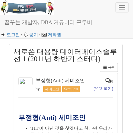
Toggl
navig
꿈꾸는 개발자, DBA 커뮤니티 구루비
로그인
:
공지
:
저작권
새로쓴 대용량 데이터베이스솔루
션 1 (2011년 하반기 스터디)
목록
부정형(Anti) 세미조인
0
by
[2023.10.21]
세미조인
Semi Join
부정형(Anti) 세미조인
'111'이 아닌 것을 찾겟다고 한다면 우리가