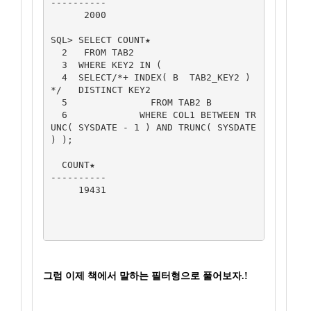
----------

      2000

SQL> SELECT COUNT★

  2   FROM TAB2

  3  WHERE KEY2 IN (

  4  SELECT/*+ INDEX( B  TAB2_KEY2 )  
*/   DISTINCT KEY2

  5               FROM TAB2 B

  6             WHERE COL1 BETWEEN TR
UNC( SYSDATE - 1 ) AND TRUNC( SYSDATE 
) );

  COUNT★

----------

     19431

그럼 이제 책에서 말하는 필터형으로 풀어보자.!