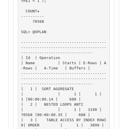
YPE1 = 1 );

  COUNT★

----------

     70568

SQL> @XPLAN

-------------------------------------
-------------------------------------
-------------------------------

| Id  | Operation                     
| Name          | Starts | E-Rows | A
-Rows |   A-Time   | Buffers |

-------------------------------------
-------------------------------------
-------------------------------

|   1 |  SORT AGGREGATE               
|               |      1 |      1 |      
1 |00:00:00.14 |     688 |

|   2 |   NESTED LOOPS ANTI           
|               |      1 |   3190 |  
70568 |00:00:00.35 |     688 |

|   3 |    TABLE ACCESS BY INDEX ROWI
D| ORDER         |      1 |   3899 |  