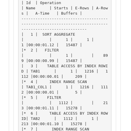
| Id  | Operation                      
| Name      | Starts | E-Rows | A-Row
s |   A-Time   | Buffers |

-------------------------------------
-------------------------------------
----------------------------

|   1 |  SORT AGGREGATE                
|           |      1 |      1 |      
1 |00:00:01.12 |   15487 |

|*  2 |   FILTER                       
|           |      1 |        |    89
9 |00:00:00.99 |   15487 |

|   3 |    TABLE ACCESS BY INDEX ROWI
D | TAB1      |      1 |   1216 |   1
112 |00:00:00.01 |     209 |

|*  4 |     INDEX RANGE SCAN           
| TAB1_COL1 |      1 |   1216 |   111
2 |00:00:00.01 |       5 |

|*  5 |    FILTER                      
|           |   1112 |        |    21
3 |00:00:01.11 |   15278 |

|*  6 |     TABLE ACCESS BY INDEX ROW
ID| TAB2      |   1112 |      1 |    
213 |00:00:01.10 |   15278 |

|*  7 |      INDEX RANGE SCAN          