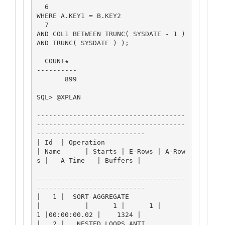
  6                                  
WHERE A.KEY1 = B.KEY2

  7                                       
AND COL1 BETWEEN TRUNC( SYSDATE - 1 ) 
AND TRUNC( SYSDATE ) );

  COUNT★

----------

       899

SQL> @XPLAN

-------------------------------------
-------------------------------------
---------------------------

| Id  | Operation                     
| Name      | Starts | E-Rows | A-Row
s |   A-Time   | Buffers |

-------------------------------------
-------------------------------------
---------------------------

|   1 |  SORT AGGREGATE               
|           |      1 |      1 |      
1 |00:00:00.02 |    1324 |

|   2 |   NESTED LOOPS ANTI           