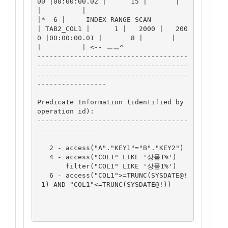
00 |00:00:00.02 |      15 |       |       
|          |

|*  6 |     INDEX RANGE SCAN          
| TAB2_COL1 |      1 |   2000 |   200
0 |00:00:00.01 |       8 |       |       
|          | <-- ㅡㅡ^

-------------------------------------
-------------------------------------
-------------------------------------
-----------------

Predicate Information (identified by 
operation id):

-------------------------------------
--------------

   2 - access("A"."KEY1"="B"."KEY2")

   4 - access("COL1" LIKE '상품1%')

       filter("COL1" LIKE '상품1%')

   6 - access("COL1">=TRUNC(SYSDATE@!
-1) AND "COL1"<=TRUNC(SYSDATE@!))
