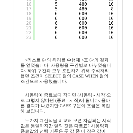
16
5        480        100      
17
5        480         80      
18
6        600        100      
19
6        600        100      
20
6        600        100      
21
6        600        100      
22
6        600        100      
23
6        600        100      
<리스트 6>의 쿼리를 수행해 <표 6>의 결과
를 얻었습니다. 사용량을 구간별로 나누었습니
다. 하위 구간과 모두 조인하기 위해 주석처리
했던 조건이 SELECT 절의 CASE WHEN 절의
조건으로 사용했습니다.
사용량이 종료보다 작다면 (사용량 - 시작)으
로 그렇지 않다면 (종료 - 시작)이 됩니다. 올바
른 결과가 나왔지만 CASE 구문이 조금은 복잡
해 보입니다.
두가지 계산식을 비교해 보면 차감되는 시작
값은 동일하지만 앞의 값은 다르죠? 사용량과
종료값의 선택 기준은 두 값 중 더 작은 값이