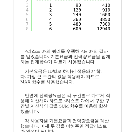
2
------ ---------- ---------- -------
3
1         90        410       5
4
2        120        910       8
5
3        240       1600      26
6
4        360       3850      54
7
5        480       7300      98
8
6        600      12940     178
<리스트 8>의 쿼리를 수행해 <표 8>의 결과
를 얻었습니다. 기본요금과 전력량요금을 집계
하는 집계함수가 다르게 사용됐습니다.
기본요금은 ID별로 하나만 적용돼야 합니
다. 가장 큰 구간의 값을 적용해야 하므로
MAX 함수를 사용했습니다.
반면에 전력량요금은 각 구간별로 다르게 적
용해 계산해야 하므로 <리스트 7>에서 구한 구
간별 계산식의 값을 SUM 함수를 이용해 합산
했습니다.
각 사용자별 기본요금과 전력량요금을 계산
했습니다. 이제 두 값을 더해주면 정답리스트
가 완성이 됩니다.