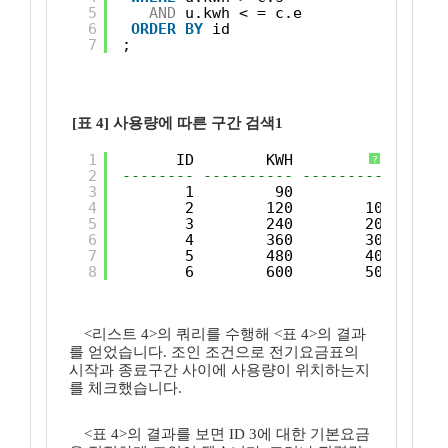
5
AND
u.kwh < = c.e
6
ORDER
BY
id
7
;
[표 4] 사용량에 따른 구간 검색1
1
ID        KWH          S      
?
2
-------- ---------- ---------- -----
3
1         90          0      
4
2        120        100      
5
3        240        200      
6
4        360        300      
7
5        480        400      
8
6        600        500      
<리스트 4>의 쿼리를 수행해 <표 4>의 결과
를 얻었습니다. 조인 조건으로 전기요금표의
시작과 종료구간 사이에 사용량이 위치하는지
를 체크했습니다.
<표 4>의 결과를 보면 ID 3에 대한 기본요금