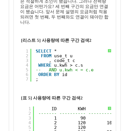
은 적절하게 조인이 됐습니다. 그러나 전력량
요금은 어떤가요? 세 번째 구간의 요금만 연결
이 됐습니다. 앞서 문제 설명의 요금처럼 적용
되려면 첫 번째, 두 번째와도 연결이 돼야만 합
니다.
[리스트 5] 사용량에 따른 구간 검색2
1
SELECT
*
?
2
FROM
use_t u
3
, code_t c
4
WHERE
u.kwh > c.s
5
--   AND u.kwh < = c.e
6
ORDER
BY
id
7
;
[표 5] 사용량에 따른 구간 검색2
1
ID        KWH          S      
?
2
------- ---------- ---------- -----
3
1         90          0      
4
2        120        100      
5
2        120          0      