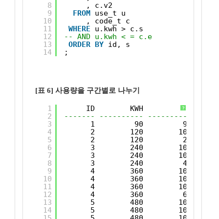
8
, c.v2
9
FROM
use_t u
10
, code_t c
11
WHERE
u.kwh > c.s
12
-- AND u.kwh < = c.e
13
ORDER
BY
id, s
14
;
[표 6] 사용량을 구간별로 나누기
1
ID        KWH          V      
?
2
------- ---------- ---------- -----
3
1         90         90      
4
2        120        100      
5
2        120         20      
6
3        240        100      
7
3        240        100      
8
3        240         40      
9
4        360        100      
10
4        360        100      
11
4        360        100      
12
4        360         60      
13
5        480        100      
14
5        480        100      
15
5        480        100      