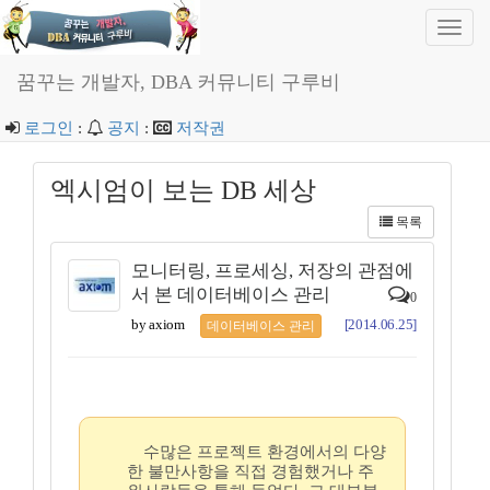
Toggl
navig
꿈꾸는 개발자, DBA 커뮤니티 구루비
로그인
:
공지
:
저작권
엑시엄이 보는 DB 세상
목록
모니터링, 프로세싱, 저장의 관점에
서 본 데이터베이스 관리
0
by axiom
[2014.06.25]
데이터베이스 관리
수많은 프로젝트 환경에서의 다양
한 불만사항을 직접 경험했거나 주