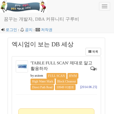
Toggl
navig
꿈꾸는 개발자, DBA 커뮤니티 구루비
로그인
:
공지
:
저작권
엑시엄이 보는 DB 세상
목록
'TABLE FULL SCAN' 제대로 알고
활용하자
0
by axiom
FULL SCAN
HWM
High Water Mark
Block Cleanout
[2014.06.25]
Direct Path Read
10949 이벤트