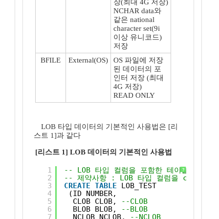
장(최대 4G 저장)
NCHAR data와
같은 national
character set(9i
이상 유니코드)
저장
BFILE
External(OS)
OS 파일에 저장
된 데이터의 포
인터 저장 (최대
4G 저장)
READ ONLY
LOB 타입 데이터의 기본적인 사용법은 [리
스트 1]과 같다
[리스트 1] LOB 데이터의 기본적인 사용법
1
-- LOB 타입 컬럼을 포함한 테이블 생성
?
2
-- 제약사항 : LOB 타입 컬럼을 clust
3
CREATE
TABLE
LOB_TEST
4
(ID NUMBER,
5
CLOB CLOB, 
--CLOB
6
BLOB BLOB, 
--BLOB
7
NCLOB NCLOB, 
--NCLOB