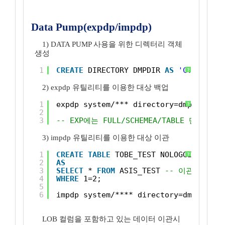
Data Pump(expdp/impdp)
1) DATA PUMP 사용을 위한 디렉터리 객체
생성
1
CREATE
DIRECTORY DMPDIR 
AS
'C:\DUMP'
;
?
2) expdp 유틸리티를 이용한 대상 백업
1
expdp system/*** directory=dmpdir tab
?
2
3
-- EXP에는 FULL/SCHEMEA/TABLE 단위로 
3) impdp 유틸리티를 이용한 대상 이관
1
CREATE
TABLE
TOBE_TEST NOLOGGING 
-- 
?
2
AS
3
SELECT
* 
FROM
ASIS_TEST 
-- 이관대상 테
4
WHERE
1=2;
5
6
impdp system/**** directory=dmpdir du
LOB 컬럼을 포함하고 있는 데이터 이관시