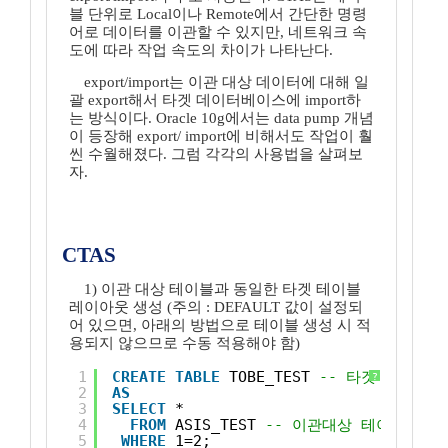
블 단위로 Local이나 Remote에서 간단한 명령
어로 데이터를 이관할 수 있지만, 네트워크 속
도에 따라 작업 속도의 차이가 나타난다.
export/import는 이관 대상 데이터에 대해 일
괄 export해서 타겟 데이터베이스에 import하
는 방식이다. Oracle 10g에서는 data pump 개념
이 등장해 export/ import에 비해서도 작업이 훨
씬 수월해졌다. 그럼 각각의 사용법을 살펴보
자.
CTAS
1) 이관 대상 테이블과 동일한 타겟 테이블
레이아웃 생성 (주의 : DEFAULT 값이 설정되
어 있으면, 아래의 방법으로 테이블 생성 시 적
용되지 않으므로 수동 적용해야 함)
1
CREATE
TABLE
TOBE_TEST 
-- 타겟 테이블
?
2
AS
3
SELECT
* 
4
FROM
ASIS_TEST 
-- 이관대상 테이블명
5
WHERE
1=2;