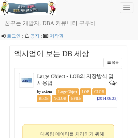
Toggl
navig
꿈꾸는 개발자, DBA 커뮤니티 구루비
로그인
:
공지
:
저작권
엑시엄이 보는 DB 세상
목록
Large Object - LOB의 저장방식 및
사용법
0
by axiom
Large Object
LOB
CLOB
[2014.06.23]
BLOB
NCLOB
BFILE
대용량 데이터를 처리하기 위해