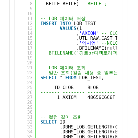
8
BFILE BFILE) 
--BFILE ;
9
10
11
-- LOB 데이터 저장
12
INSERT
INTO
LOB_TEST
13
VALUES
(1
14
,
'AXIOM'
-- CLOB
15
,UTL_RAW.CAST_TO_RAW(
'
16
,
'엑시엄'
--NCLOB
17
,BFILENAME(
null
,
null
))
18
-- BFILENAME('경로or디렉토리객체명','
19
20
21
-- LOB 데이터 조회
22
-- 일반 조회(컬럼 내용 중 일부는 조회되
23
SELECT
* 
FROM
LOB_TEST;
24
25
ID CLOB     BLOB       NCLOB  
26
------- -------- ---------- ------ 
27
1 AXIOM    48656C6C6F 엑시엄  
28
29
30
31
-- 컬럼 길이 조회
32
SELECT
ID
33
,DBMS_LOB.GETLENGTH(CLOB) CL
34
,DBMS_LOB.GETLENGTH(BLOB) BL
35
,DBMS_LOB.GETLENGTH(NCLOB) N