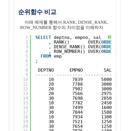
순위함수 비교
아래 예제를 통해서 RANK, DENSE_RANK,
ROW_NUMBER 함수의 차이점을 이해하자
1
SELECT
deptno, empno, sal
?
2
, RANK()       OVER(
ORDER
BY
sa
3
, DENSE_RANK() OVER(
ORDER
BY
sa
4
, ROW_NUMBER() OVER(
ORDER
BY
sa
5
FROM
emp
6
;
7
8
DEPTNO      EMPNO        SAL       
9
------- ---------- ---------- ------
10
10       7839       5000       
11
20       7788       3000       
12
20       7902       3000       
13
20       7566       2975       
14
30       7698       2850       
15
10       7782       2450       
16
30       7499       1600       
17
30       7844       1500       
18
10       7934       1300       
19
30       7521       1250       
20
30       7654       1250       