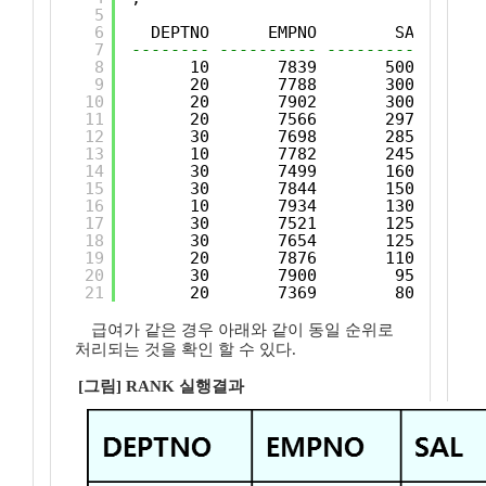
5
6
DEPTNO      EMPNO        SAL      
7
-------- ---------- ---------- -----
8
10       7839       5000      
9
20       7788       3000      
10
20       7902       3000      
11
20       7566       2975      
12
30       7698       2850      
13
10       7782       2450      
14
30       7499       1600      
15
30       7844       1500      
16
10       7934       1300      
17
30       7521       1250      
18
30       7654       1250      
19
20       7876       1100      
20
30       7900        950      
21
20       7369        800      
급여가 같은 경우 아래와 같이 동일 순위로
처리되는 것을 확인 할 수 있다.
[그림] RANK 실행결과