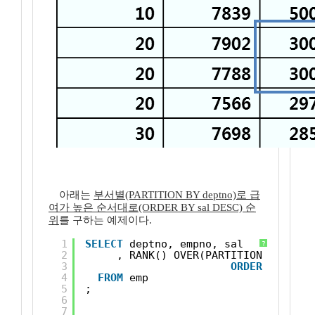
아래는
부서별(PARTITION BY deptno)로 급
여가 높은 순서대로(ORDER BY sal DESC) 순
위
를 구하는 예제이다.
1
SELECT
deptno, empno, sal
?
2
, RANK() OVER(PARTITION 
BY
dept
3
ORDER
BY
sal 
4
FROM
emp
5
;
6
7