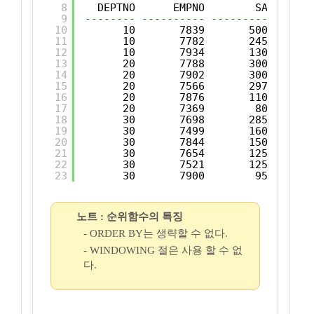
8
DEPTNO      EMPNO        SAL      
9
-------- ---------- ---------- -----
10
10       7839       5000      
11
10       7782       2450      
12
10       7934       1300      
13
20       7788       3000      
14
20       7902       3000      
15
20       7566       2975      
16
20       7876       1100      
17
20       7369        800      
18
30       7698       2850      
19
30       7499       1600      
20
30       7844       1500      
21
30       7654       1250      
22
30       7521       1250      
23
30       7900        950      
노트 : 순위함수의 특징
- ORDER BY는 생략할 수 없다.
- WINDOWING 절은 사용 할 수 없
다.