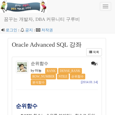
Toggl
navig
꿈꾸는 개발자, DBA 커뮤니티 구루비
로그인
:
공지
:
저작권
Oracle Advanced SQL 강좌
목록
순위함수
5
by 마농
RANK
DENSE_RANK
ROW_NUMBER
NTILE
순위함수
[2014.01.14]
분석함수
순위함수