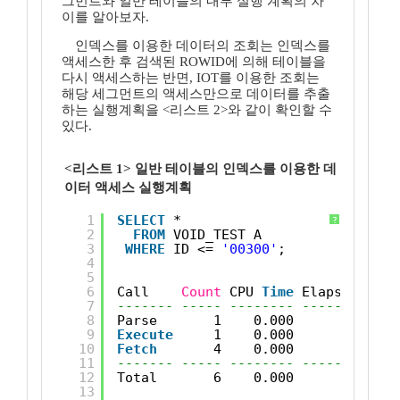
그먼트와 일반 테이블의 내부 실행 계획의 차
이를 알아보자.
인덱스를 이용한 데이터의 조회는 인덱스를
액세스한 후 검색된 ROWID에 의해 테이블을
다시 액세스하는 반면, IOT를 이용한 조회는
해당 세그먼트의 액세스만으로 데이터를 추출
하는 실행계획을 <리스트 2>와 같이 확인할 수
있다.
<리스트 1> 일반 테이블의 인덱스를 이용한 데
이터 액세스 실행계획
1
SELECT
* 
?
2
FROM
VOID_TEST A 
3
WHERE
ID <= 
'00300'
;
4
5
6
Call    
Count
CPU 
Time
Elapsed 
Time
7
------- ----- -------- ------------
8
Parse       1    0.000        0.001
9
Execute
1    0.000        0.000
10
Fetch
4    0.000        0.001
11
------- ----- -------- ------------
12
Total       6    0.000        0.002
13