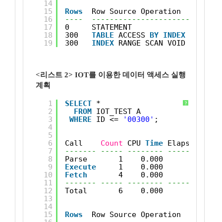
14
15
Rows
Row Source Operation
16
----  -----------------------------
17
0     STATEMENT
18
300   
TABLE
ACCESS 
BY
INDEX
ROWID V
19
300   
INDEX
RANGE SCAN VOID_TEST_PK
<리스트 2> IOT를 이용한 데이터 액세스 실행
계획
1
SELECT
* 
?
2
FROM
IOT_TEST A 
3
WHERE
ID <= 
'00300'
;
4
5
6
Call    
Count
CPU 
Time
Elapsed 
Time
7
------- ----- -------- ------------
8
Parse       1    0.000        0.000
9
Execute
1    0.000        0.000
10
Fetch
4    0.000        0.001
11
------- ----- -------- ------------
12
Total       6    0.000        0.001
13
14
15
Rows
Row Source Operation