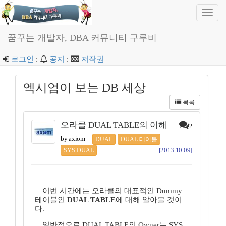
Toggl
navig
꿈꾸는 개발자, DBA 커뮤니티 구루비
로그인
:
공지
:
저작권
엑시엄이 보는 DB 세상
목록
오라클 DUAL TABLE의 이해
2
by axiom
DUAL
DUAL 테이블
[2013.10.09]
SYS.DUAL
이번 시간에는 오라클의 대표적인 Dummy
테이블인
DUAL TABLE
에 대해 알아볼 것이
다.
일반적으로 DUAL TABLE의 Owner는 SYS