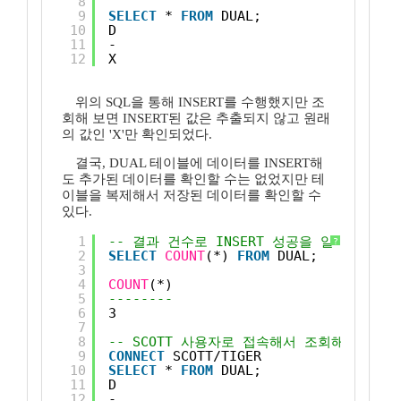
8
9
SELECT
* 
FROM
DUAL;
10
D
11
-
12
X
위의 SQL을 통해 INSERT를 수행했지만 조
회해 보면 INSERT된 값은 추출되지 않고 원래
의 값인 'X'만 확인되었다.
결국, DUAL 테이블에 데이터를 INSERT해
도 추가된 데이터를 확인할 수는 없었지만 테
이블을 복제해서 저장된 데이터를 확인할 수
있다.
1
-- 결과 건수로 INSERT 성공을 알 수 있다.
?
2
SELECT
COUNT
(*) 
FROM
DUAL;
3
4
COUNT
(*)
5
--------
6
3 
7
8
-- SCOTT 사용자로 접속해서 조회해보자
9
CONNECT
SCOTT/TIGER
10
SELECT
* 
FROM
DUAL;
11
D
12
-