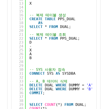
13
X
14
15
16
-- 복제 테이블 생성
17
CREATE
TABLE
PPS_DUAL 
18
AS
19
SELECT
* 
FROM
DUAL;
20
21
-- 복제 테이블 조회
22
SELECT
* 
FROM
PPS_DUAL;
23
D
24
-
25
X
26
A
27
B
28
29
30
-- SYS 사용자 접속
31
CONNECT
SYS 
AS
SYSDBA
32
33
-- A, B 데이터 삭제
34
DELETE
DUAL 
WHERE
DUMMY = 
'A'
;
35
DELETE
DUAL 
WHERE
DUMMY = 
'B'
;
36
COMMIT
;
37
38
39
SELECT
COUNT
(*) 
FROM
DUAL;
40
COUNT
(*)