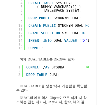
4
CREATE
TABLE
SYS.DUAL
5
( DUMMY VARCHAR2(1) ) 
6
TABLESPACE SYSTEM;
7
8
DROP
PUBLIC
SYNONYM DUAL;
9
10
CREATE
PUBLIC
SYNONYM DUAL 
FOR
SYS.D
11
12
GRANT
SELECT
ON
SYS.DUAL 
TO
PUBLIC
W
13
14
INSERT
INTO
DUAL 
VALUES
(
'X'
);
15
16
COMMIT
;
이제 DUAL TABLE를 DROP해 보자.
1
CONNECT
/
AS
SYSDBA
?
2
3
DROP
TABLE
DUAL;
DUAL TABLE을 생성/삭제 가능함을 확인할
수 있다.
DUAL 테이블 역시 Object이므로 삭제 시 참
조하는 관련 패키지, 프로시저, 함수, 뷰와 같