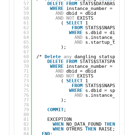
57
DELETE
FROM
STATS$DATABASE_INSTA
58
WHERE
instance_number = inst_nu
59
AND
dbid = dbid
60
AND
NOT
EXISTS 
61
( 
SELECT
1 
62
FROM
STATS$SNAPSHOT s
63
WHERE
s.dbid = di.dbid
64
AND
s.instance_number 
65
AND
s.startup_time = d
66
);
67
68
/* 
Delete
any
dangling statspack par
69
DELETE
FROM
STATS$STATSPACK_PARA
70
WHERE
instance_number = inst_nu
71
AND
dbid = dbid
72
AND
NOT
EXISTS 
73
( 
SELECT
1 
74
FROM
STATS$SNAPSHOT s
75
WHERE
s.dbid = sp.dbid
76
AND
s.instance_number 
77
);
78
79
COMMIT
;
80
81
EXCEPTION
82
WHEN
NO_DATA_FOUND 
THEN
NULL
;
83
WHEN
OTHERS 
THEN
RAISE;
84
END
;