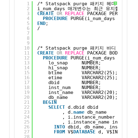
1
/* Statspack purge 패키지 헤더 생성
?
2
i_num_days 매개변수는 최근 유지할 날짜 입
3
CREATE
OR
REPLACE
PACKAGE PERFSTAT.S
4
PROCEDURE
PURGE(i_num_days 
IN
NUMB
5
END
;
6
/
7
8
9
10
/* Statspack purge 패키지 바디 생성 */
11
CREATE
OR
REPLACE
PACKAGE BODY PERFS
12
PROCEDURE
PURGE(i_num_days 
IN
NUMB
13
lo_snap     NUMBER;
14
hi_snap     NUMBER;
15
btime       VARCHAR2(25);
16
etime       VARCHAR2(25);
17
dbid        NUMBER;
18
inst_num    NUMBER;
19
inst_name   VARCHAR2(20);
20
db_name     VARCHAR2(20);
21
BEGIN
22
SELECT
d.dbid dbid
23
, d.
name
db_name
24
, i.instance_number inst_nu
25
, i.instance_name inst_name
26
INTO
dbid, db_name, inst_num, 
27
FROM
V$
DATABASE
d, V$INSTANCE 
28