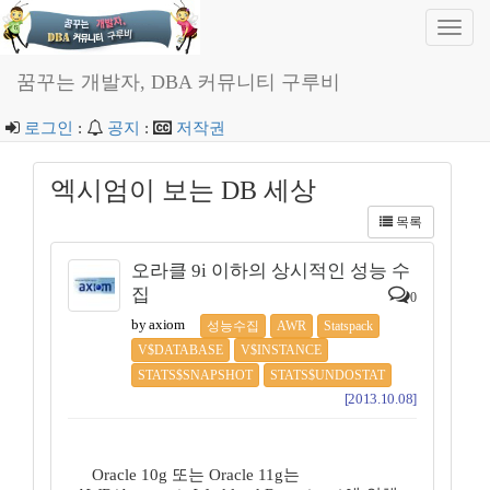
Toggl
navig
꿈꾸는 개발자, DBA 커뮤니티 구루비
로그인
:
공지
:
저작권
엑시엄이 보는 DB 세상
목록
오라클 9i 이하의 상시적인 성능 수
집
0
by axiom
성능수집
AWR
Statspack
V$DATABASE
V$INSTANCE
STATS$SNAPSHOT
STATS$UNDOSTAT
[2013.10.08]
Oracle 10g 또는 Oracle 11g는