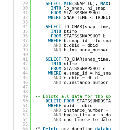
29
SELECT
MIN
(SNAP_ID), 
MAX
(SNAP_ID
30
INTO
lo_snap, hi_snap
31
FROM
STATS$SNAPSHOT
32
WHERE
SNAP_TIME < TRUNC(SYSDATE
33
34
SELECT
TO_CHAR(snap_time, 
'YYYYM
35
INTO
btime
36
FROM
STATS$SNAPSHOT b
37
WHERE
b.snap_id = lo_snap
38
AND
b.dbid = dbid
39
AND
b.instance_number = inst_
40
41
SELECT
TO_CHAR(snap_time, 
'YYYYM
42
INTO
etime
43
FROM
STATS$SNAPSHOT e
44
WHERE
e.snap_id = hi_snap
45
AND
e.dbid = dbid
46
AND
e.instance_number = inst_
47
48
49
-- Delete all data for the specified
50
DELETE
FROM
STATS$UNDOSTAT us
51
WHERE
dbid = dbid
52
AND
instance_number = inst_nu
53
AND
begin_time < to_date(btim
54
AND
end_time > to_date(etime,
55
56
/* 
Delete
any
dangling 
database
inst