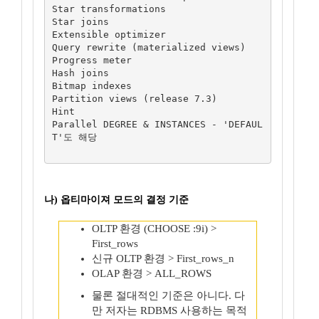
Star transformations

Star joins

Extensible optimizer

Query rewrite (materialized views)

Progress meter

Hash joins

Bitmap indexes

Partition views (release 7.3)

Hint

Parallel DEGREE & INSTANCES - 'DEFAUL
T'도 해당

나) 옵티마이져 모드의 결정 기준
OLTP 환경 (CHOOSE :9i) >
First_rows
신규 OLTP 환경 > First_rows_n
OLAP 환경 > ALL_ROWS
물론 절대적인 기준은 아니다. 다
만 저자는 RDBMS 사용하는 목적