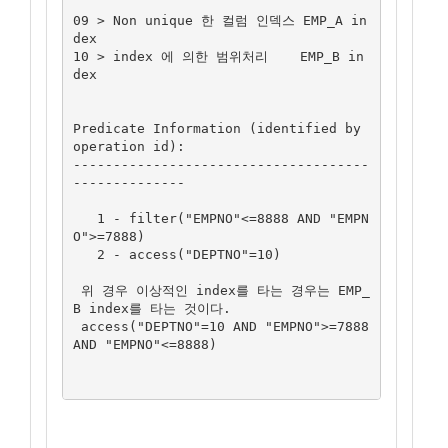
09 > Non unique 한 컬럼 인덱스 EMP_A in
dex

10 > index 에 의한 범위처리    EMP_B in
dex

Predicate Information (identified by 
operation id):

-------------------------------------
--------------

   1 - filter("EMPNO"<=8888 AND "EMPN
O">=7888)

   2 - access("DEPTNO"=10)

 위 경우 이상적인 index를 타는 경우는 EMP_
B index를 타는 것이다.

 access("DEPTNO"=10 AND "EMPNO">=7888 
AND "EMPNO"<=8888)
