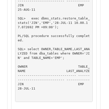
------------------------ ------------

JIN                            EMP                            
25-AUG-11

SQL>   exec dbms_stats.restore_table_
stats('JIN','EMP','28-JUL-11 10.00.1
7.072692 PM +09:00');

PL/SQL procedure successfully complet
ed.

SQL> select OWNER,TABLE_NAME,LAST_ANA
LYZED from dba_tables where OWNER='JI
N' and TABLE_NAME='EMP';

OWNER                          TABLE_
NAME                     LAST_ANALYZE

------------------------------ ------
------------------------ ------------

JIN                            EMP                            
28-JUL-11
