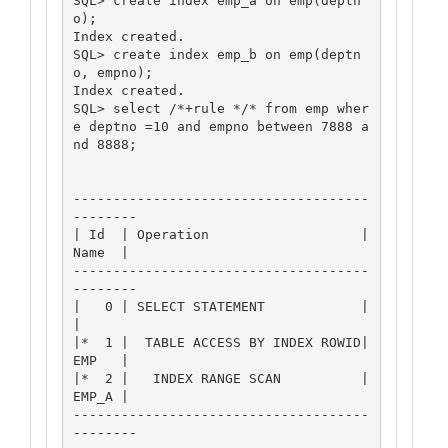
SQL> create index emp_a on emp(deptn
o);

Index created.

SQL> create index emp_b on emp(deptn
o, empno);

Index created.

SQL> select /*+rule */* from emp wher
e deptno =10 and empno between 7888 a
nd 8888;

-------------------------------------
--------

| Id  | Operation                   | 
Name  |

-------------------------------------
--------

|   0 | SELECT STATEMENT            |       
|

|*  1 |  TABLE ACCESS BY INDEX ROWID| 
EMP   |

|*  2 |   INDEX RANGE SCAN          | 
EMP_A |

-------------------------------------
--------
