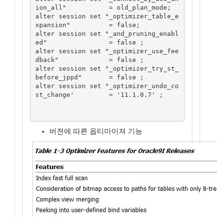
ion_all"           = old_plan_mode;

alter session set "_optimizer_table_e
xpansion"          = false;

alter session set "_and_pruning_enabl
ed"                = false ;

alter session set "_optimizer_use_fee
dback"             = false ;

alter session set "_optimizer_try_st_
before_jppd"       = false ;

alter session set "_optimizer_undo_co
st_change'         = '11.1.0.7' ;

버젼에 따른 옵티마이져 기능