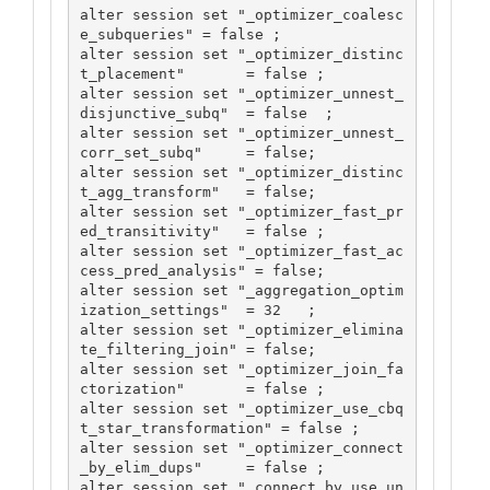
alter session set "_optimizer_coalesc
e_subqueries" = false ;

alter session set "_optimizer_distinc
t_placement"       = false ;

alter session set "_optimizer_unnest_
disjunctive_subq"  = false  ;

alter session set "_optimizer_unnest_
corr_set_subq"     = false;

alter session set "_optimizer_distinc
t_agg_transform"   = false;

alter session set "_optimizer_fast_pr
ed_transitivity"   = false ;

alter session set "_optimizer_fast_ac
cess_pred_analysis" = false;

alter session set "_aggregation_optim
ization_settings"  = 32   ;

alter session set "_optimizer_elimina
te_filtering_join" = false;

alter session set "_optimizer_join_fa
ctorization"       = false ;

alter session set "_optimizer_use_cbq
t_star_transformation" = false ;

alter session set "_optimizer_connect
_by_elim_dups"     = false ;

alter session set "_connect_by_use_un