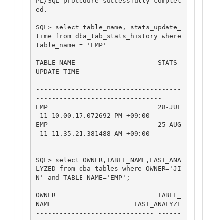
PL/SQL procedure successfully complet
ed.

SQL> select table_name, stats_update_
time from dba_tab_stats_history where 
table_name = 'EMP'

TABLE_NAME                     STATS_
UPDATE_TIME

------------------------------ ------
-------------------------------------
--------------------------------

EMP                            28-JUL
-11 10.00.17.072692 PM +09:00

EMP                            25-AUG
-11 11.35.21.381488 AM +09:00

SQL> select OWNER,TABLE_NAME,LAST_ANA
LYZED from dba_tables where OWNER='JI
N' and TABLE_NAME='EMP';

OWNER                          TABLE_
NAME                     LAST_ANALYZE

------------------------------ ------