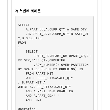
2) 첫번째 쿼리문
SELECT 

    A.PART_cd,A.CURR_QTY,A.SAFE_QTY

    ,B.RPART_CD,B.CURR_QTY,B.SAFE_QT
Y,B.ORDERING

FROM 

(

    SELECT 

        RPART_CD,RPART_NM,OPART_CD,CU
RR_QTY,SAFE_QTY,ORDERING

        ,ROW_NUMBER() OVER(PARTITION 
BY OPART_CD ORDER BY ORDERING) RM

    FROM RPART_MST

    WHERE CURR_QTY>=SAFE_QTY

) B,PART_MST A

WHERE A.CURR_QTY<A.SAFE_QTY

    AND A.PART_CD=B.OPART_CD

    AND A.PART_CD>' '

    AND RM=1

Operation	                                 