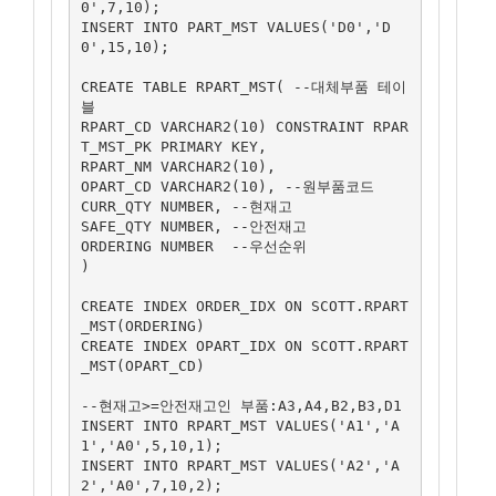
0',7,10);

INSERT INTO PART_MST VALUES('D0','D
0',15,10);

CREATE TABLE RPART_MST( --대체부품 테이
블

RPART_CD VARCHAR2(10) CONSTRAINT RPAR
T_MST_PK PRIMARY KEY,

RPART_NM VARCHAR2(10),

OPART_CD VARCHAR2(10), --원부품코드

CURR_QTY NUMBER, --현재고

SAFE_QTY NUMBER, --안전재고

ORDERING NUMBER  --우선순위

)

CREATE INDEX ORDER_IDX ON SCOTT.RPART
_MST(ORDERING)

CREATE INDEX OPART_IDX ON SCOTT.RPART
_MST(OPART_CD)

--현재고>=안전재고인 부품:A3,A4,B2,B3,D1

INSERT INTO RPART_MST VALUES('A1','A
1','A0',5,10,1);

INSERT INTO RPART_MST VALUES('A2','A
2','A0',7,10,2);
