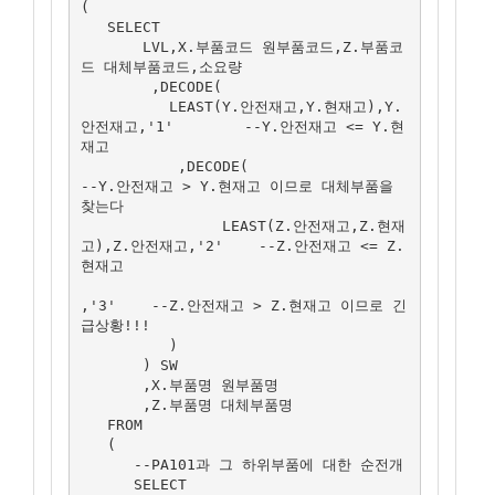
(

   SELECT 

       LVL,X.부품코드 원부품코드,Z.부품코
드 대체부품코드,소요량

        ,DECODE(

          LEAST(Y.안전재고,Y.현재고),Y.
안전재고,'1'        --Y.안전재고 <= Y.현
재고

           ,DECODE(                                      
--Y.안전재고 > Y.현재고 이므로 대체부품을 
찾는다

                LEAST(Z.안전재고,Z.현재
고),Z.안전재고,'2'    --Z.안전재고 <= Z.
현재고

,'3'    --Z.안전재고 > Z.현재고 이므로 긴
급상황!!!

          )

       ) SW

       ,X.부품명 원부품명

       ,Z.부품명 대체부품명

   FROM

   (

      --PA101과 그 하위부품에 대한 순전개

      SELECT 
