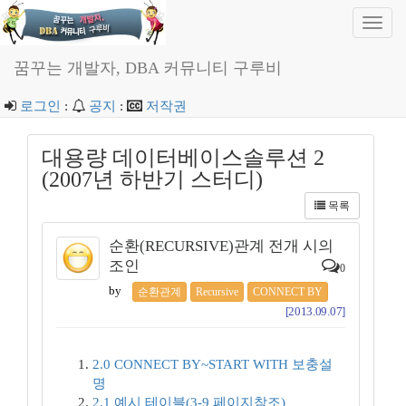
Toggl
navig
꿈꾸는 개발자, DBA 커뮤니티 구루비
로그인
:
공지
:
저작권
대용량 데이터베이스솔루션 2
(2007년 하반기 스터디)
목록
순환(RECURSIVE)관계 전개 시의
조인
0
by
순환관계
Recursive
CONNECT BY
[2013.09.07]
2.0 CONNECT BY~START WITH 보충설
명
2.1 예시 테이블(3-9 페이지참조)