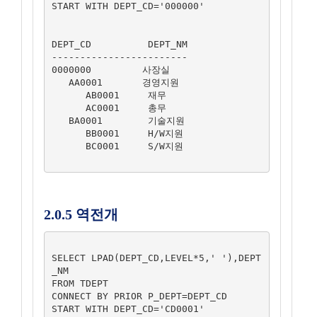
START WITH DEPT_CD='000000'

DEPT_CD          DEPT_NM

------------------------

0000000         사장실

   AA0001       경영지원

      AB0001     재무

      AC0001     총무

   BA0001        기술지원

      BB0001     H/W지원

      BC0001     S/W지원

2.0.5 역전개
SELECT LPAD(DEPT_CD,LEVEL*5,' '),DEPT
_NM

FROM TDEPT

CONNECT BY PRIOR P_DEPT=DEPT_CD

START WITH DEPT_CD='CD0001'
