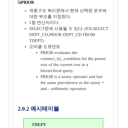
5)PRIOR
계층구조 쿼리문에서 현재 선택된 로우에
대한 부모를 지칭한다.
1항 연산자이다.
SELECT문에 사용될 수 있다. (EX:SELECT
DEPT_CD,PRIOR DEPT_CD FROM
TDEPT)
오라클 도큐먼트
PRIOR evaluates the
connect_by_condition for the parent
row of the current row in a
hierarchical query.
PRIOR is a unary operator and has
the same precedence as the unary +
and - arithmetic operators
2.0.2 예시테이블
TDEPT