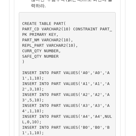
력하라.
CREATE TABLE PART(

PART_CD VARCHAR2(10) CONSTRAINT PART_
PK PRIMARY KEY,

PART_NM VARCHAR2(10),

REPL_PART VARCHAR2(10),

CURR_QTY NUMBER,

SAFE_QTY NUMBER

)

INSERT INTO PART VALUES('A0','A0','A
1',1,10);

INSERT INTO PART VALUES('A1','A1','A
2',3,10);

INSERT INTO PART VALUES('A2','A2','A
3',5,10);

INSERT INTO PART VALUES('A3','A3','A
4',1,10);

INSERT INTO PART VALUES('A4','A4',NUL
L,0,10);

INSERT INTO PART VALUES('B0','B0','B
1',1,10);
