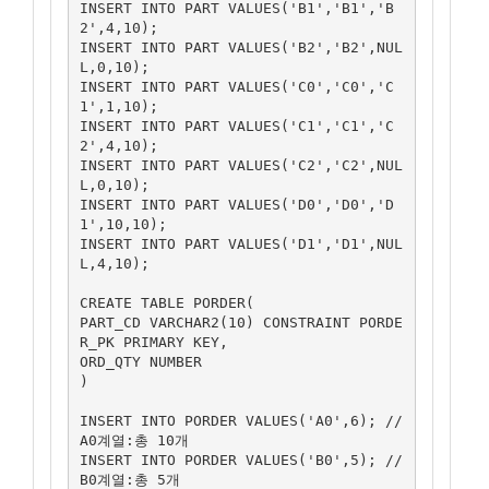
INSERT INTO PART VALUES('B1','B1','B
2',4,10);

INSERT INTO PART VALUES('B2','B2',NUL
L,0,10);

INSERT INTO PART VALUES('C0','C0','C
1',1,10);

INSERT INTO PART VALUES('C1','C1','C
2',4,10);

INSERT INTO PART VALUES('C2','C2',NUL
L,0,10);

INSERT INTO PART VALUES('D0','D0','D
1',10,10);

INSERT INTO PART VALUES('D1','D1',NUL
L,4,10);

CREATE TABLE PORDER(

PART_CD VARCHAR2(10) CONSTRAINT PORDE
R_PK PRIMARY KEY,

ORD_QTY NUMBER

)

INSERT INTO PORDER VALUES('A0',6); //
A0계열:총 10개

INSERT INTO PORDER VALUES('B0',5); //
B0계열:총 5개
