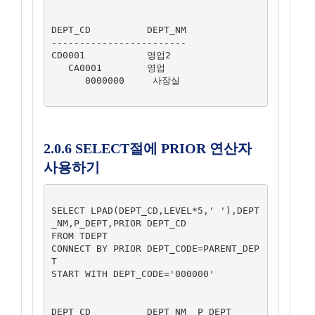
DEPT_CD          DEPT_NM

------------------------

CD0001           영업2

   CA0001        영업

      0000000     사장실

2.0.6 SELECT절에 PRIOR 연산자
사용하기
SELECT LPAD(DEPT_CD,LEVEL*5,' '),DEPT
_NM,P_DEPT,PRIOR DEPT_CD

FROM TDEPT

CONNECT BY PRIOR DEPT_CODE=PARENT_DEP
T

START WITH DEPT_CODE='000000'

DEPT_CD	         DEPT_NM  P_DEPT	