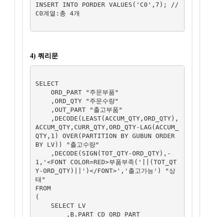
INSERT INTO PORDER VALUES('C0',7); //
C0계열:총 4개

4) 쿼리문
SELECT 

    ORD_PART "주문부품"

    ,ORD_QTY "주문수량"

    ,OUT_PART "출고부품"

    ,DECODE(LEAST(ACCUM_QTY,ORD_QTY),
ACCUM_QTY,CURR_QTY,ORD_QTY-LAG(ACCUM_
QTY,1) OVER(PARTITION BY GUBUN ORDER 
BY LV)) "출고수량"

    ,DECODE(SIGN(TOT_QTY-ORD_QTY),-
1,'<FONT COLOR=RED>부품부족('||(TOT_QT
Y-ORD_QTY)||')</FONT>','출고가능') "상
태"

FROM

(

    SELECT LV

        ,B.PART_CD ORD_PART
