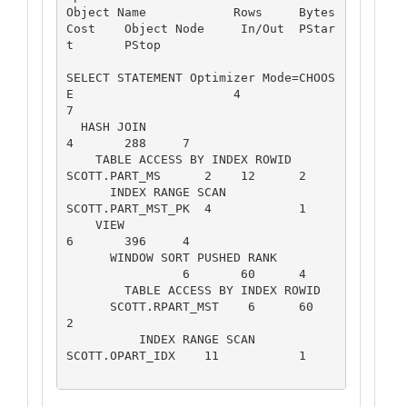
Object Name	       Rows	Bytes	
Cost	Object Node	In/Out	PStar
t	PStop

SELECT STATEMENT Optimizer Mode=CHOOS
E		       4  	 	
7  	 	      	             	 

  HASH JOIN		                                  
4  	288  	7  	 	      	             	 

    TABLE ACCESS BY INDEX ROWID	      
SCOTT.PART_MS      2  	12  	2  	 	      	             	 

      INDEX RANGE SCAN	               
SCOTT.PART_MST_PK  4  	 	1  	 	      	             	 

    VIEW		                                           
6  	396  	4  	 	      	             	 

      WINDOW SORT PUSHED RANK		
                6  	60  	4  	 	      	             	 

        TABLE ACCESS BY INDEX ROWID	
      SCOTT.RPART_MST    6  	60   	
2  	 	      	             	 

          INDEX RANGE SCAN	               
SCOTT.OPART_IDX    11  	 	1 	 	      	             	 
