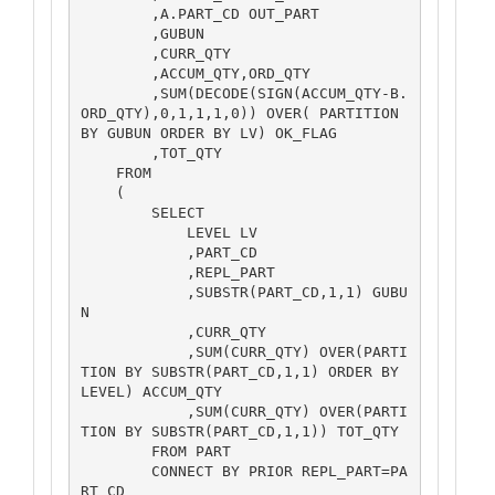
        ,A.PART_CD OUT_PART

        ,GUBUN

        ,CURR_QTY

        ,ACCUM_QTY,ORD_QTY

        ,SUM(DECODE(SIGN(ACCUM_QTY-B.
ORD_QTY),0,1,1,1,0)) OVER( PARTITION 
BY GUBUN ORDER BY LV) OK_FLAG

        ,TOT_QTY

    FROM

    (

        SELECT 

            LEVEL LV

            ,PART_CD

            ,REPL_PART

            ,SUBSTR(PART_CD,1,1) GUBU
N

            ,CURR_QTY

            ,SUM(CURR_QTY) OVER(PARTI
TION BY SUBSTR(PART_CD,1,1) ORDER BY 
LEVEL) ACCUM_QTY

            ,SUM(CURR_QTY) OVER(PARTI
TION BY SUBSTR(PART_CD,1,1)) TOT_QTY

        FROM PART

        CONNECT BY PRIOR REPL_PART=PA
RT_CD
