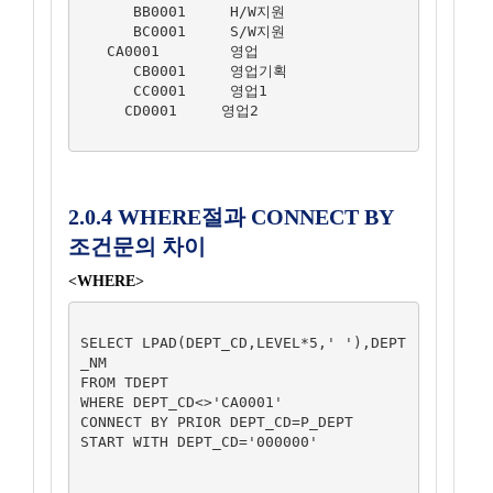
      BB0001     H/W지원

      BC0001     S/W지원

   CA0001        영업

      CB0001     영업기획

      CC0001     영업1

     CD0001     영업2

2.0.4 WHERE절과 CONNECT BY
조건문의 차이
<WHERE>
SELECT LPAD(DEPT_CD,LEVEL*5,' '),DEPT
_NM

FROM TDEPT

WHERE DEPT_CD<>'CA0001'

CONNECT BY PRIOR DEPT_CD=P_DEPT

START WITH DEPT_CD='000000'
