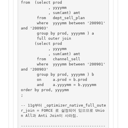
from  (select prod

            , yyyymm

            , sum(amt) amt

       from   dept_sell_plan

       where  yyyymm between '200901' 
and '200903'

       group by prod, yyyymm ) a

       full outer join

      (select prod

            , yyyymm

            , sum(amt) amt

       from   channel_sell

       where  yyyymm between '200901' 
and '200903'

       group by prod, yyyymm ) b

       on     a.prod = b.prod

       and    a.yyyymm = b.yyyymm

order by prod, yyyymm       

;

-- 11g부터 _optimizer_native_full_oute
r_join = FORCE 로 설정되어 있으므로 Unio
n All과 Anti Join이 사라짐.

-------------------------------------