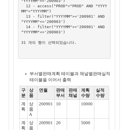
"YYYYMM"<='200903')

  12 - access("PROD"="PROD" AND "YYYY
MM"="YYYYMM")

  13 - filter("YYYYMM">='200901' AND 
"YYYYMM"<='200903')

  14 - filter("YYYYMM">='200901' AND 
"YYYYMM"<='200903')

31 개의 행이 선택되었습니다.

부서별판매계획 테이블과 채널별판매실적
테이블을 이어서 출력
구
상
연월
판매
판매
계획
실적
분
품
부서
채널
수량
수량
계
상
200901
10
10000
획
품
A
계
상
200901
20
5000
획
품