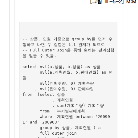
-- 상품, 연월 기준으로 group by를 먼저 수
행하고 나면 두 집합은 1:1 관계가 되므로 

-- Full Outer Join을 통해 원하는 결과집합
을 얻을 수 있음.

select nvl(a.상품, b.상품) as 상품

     , nvl(a.계획연월, b.판매연월) as 연
월

     , nvl(계획수량, 0) 계획수량

     , nvl(판매수량, 0) 판매수량

from  (select 상품

            , 계획연월

            , sum(계획수량) 계획수량

       from   부서별판매계획

       where  계획연월 between '20090
1' and '200903'

       group by 상품, 계획연월 ) a

       full outer join
