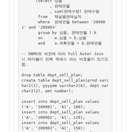
      (select 상품

            , 판매연월

            , sum(판매수량) 판매수량

       from   채널별판매실적

       where  판매연월 between '20090
1' and '200903'

       group by 상품, 판매연월 ) b

       on     a.상품 = b.상품

       and    a.계획연월 = b.판매연월

-- DBMS와 버전에 따라 Full Outer Join 
시 테이블이 반복 액세스 되는 비효율이 있기도 
함.

drop table dept_sell_plan;

create table dept_sell_plan(prod varc
har2(1), yyyymm varchar2(6), dept var
char2(2), amt number);

insert into dept_sell_plan values
('A', '200901', 'A1', 100);

insert into dept_sell_plan values
('A', '200902', 'A1', 120);

insert into dept_sell_plan values
('A', '200903', 'A1', 150);
