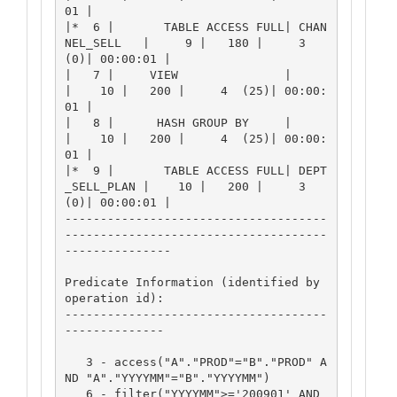
01 |

|*  6 |       TABLE ACCESS FULL| CHAN
NEL_SELL   |     9 |   180 |     3   
(0)| 00:00:01 |

|   7 |     VIEW               |                
|    10 |   200 |     4  (25)| 00:00:
01 |

|   8 |      HASH GROUP BY     |                
|    10 |   200 |     4  (25)| 00:00:
01 |

|*  9 |       TABLE ACCESS FULL| DEPT
_SELL_PLAN |    10 |   200 |     3   
(0)| 00:00:01 |

-------------------------------------
-------------------------------------
---------------

Predicate Information (identified by 
operation id):

-------------------------------------
--------------

   3 - access("A"."PROD"="B"."PROD" A
ND "A"."YYYYMM"="B"."YYYYMM")

   6 - filter("YYYYMM">='200901' AND 