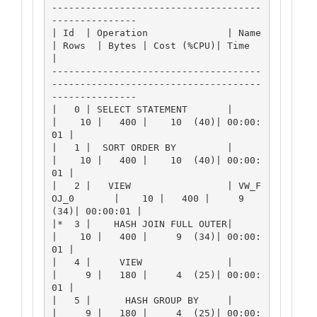
-------------------------------------
---------------

| Id  | Operation              | Name           
| Rows  | Bytes | Cost (%CPU)| Time     
|

-------------------------------------
-------------------------------------
---------------

|   0 | SELECT STATEMENT       |                
|    10 |   400 |    10  (40)| 00:00:
01 |

|   1 |  SORT ORDER BY         |                
|    10 |   400 |    10  (40)| 00:00:
01 |

|   2 |   VIEW                 | VW_F
OJ_0       |    10 |   400 |     9  
(34)| 00:00:01 |

|*  3 |    HASH JOIN FULL OUTER|                
|    10 |   400 |     9  (34)| 00:00:
01 |

|   4 |     VIEW               |                
|     9 |   180 |     4  (25)| 00:00:
01 |

|   5 |      HASH GROUP BY     |                
|     9 |   180 |     4  (25)| 00:00: