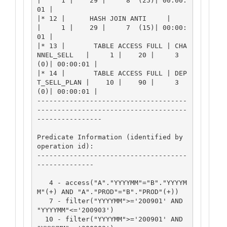
|     1 |    29 |     8  (25)| 00:00:
01 |

|* 12 |      HASH JOIN ANTI     |                
|     1 |    29 |     7  (15)| 00:00:
01 |

|* 13 |       TABLE ACCESS FULL | CHA
NNEL_SELL   |     1 |    20 |     3   
(0)| 00:00:01 |

|* 14 |       TABLE ACCESS FULL | DEP
T_SELL_PLAN |    10 |    90 |     3   
(0)| 00:00:01 |

-------------------------------------
-------------------------------------
----------------

Predicate Information (identified by 
operation id):

-------------------------------------
--------------

   4 - access("A"."YYYYMM"="B"."YYYYM
M"(+) AND "A"."PROD"="B"."PROD"(+))

   7 - filter("YYYYMM">='200901' AND 
"YYYYMM"<='200903')

  10 - filter("YYYYMM">='200901' AND 