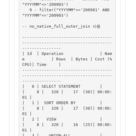
"YYYYMM"<='200903')

   9 - filter("YYYYMM">='200901' AND 
"YYYYMM"<='200903')

-- no_native_full_outer_join 사용   

-------------------------------------
-------------------------------------
----------------

| Id  | Operation               | Nam
e           | Rows  | Bytes | Cost (%
CPU)| Time     |

-------------------------------------
-------------------------------------
----------------

|   0 | SELECT STATEMENT        |                
|     8 |   320 |    17  (30)| 00:00:
01 |

|   1 |  SORT ORDER BY          |                
|     8 |   320 |    17  (30)| 00:00:
01 |

|   2 |   VIEW                  |                
|     8 |   320 |    16  (25)| 00:00:
01 |

|   3 |    UNION-ALL            |                