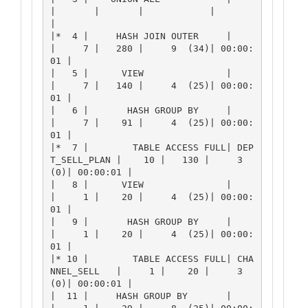
|       |       |            |          
|

|*  4 |     HASH JOIN OUTER     |                
|     7 |   280 |     9  (34)| 00:00:
01 |

|   5 |      VIEW               |                
|     7 |   140 |     4  (25)| 00:00:
01 |

|   6 |       HASH GROUP BY     |                
|     7 |    91 |     4  (25)| 00:00:
01 |

|*  7 |        TABLE ACCESS FULL| DEP
T_SELL_PLAN |    10 |   130 |     3   
(0)| 00:00:01 |

|   8 |      VIEW               |                
|     1 |    20 |     4  (25)| 00:00:
01 |

|   9 |       HASH GROUP BY     |                
|     1 |    20 |     4  (25)| 00:00:
01 |

|* 10 |        TABLE ACCESS FULL| CHA
NNEL_SELL   |     1 |    20 |     3   
(0)| 00:00:01 |

|  11 |     HASH GROUP BY       |                