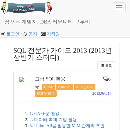
Toggl
navig
꿈꾸는 개발자, DBA 커뮤니티 구루비
로그인
:
공지
:
저작권
SQL 전문가 가이드 2013 (2013년
상반기 스터디)
목록
고급 SQL 활용
0
by
CASE
Union All
페이징처리
[2013.09.01]
윈도우 함수
1. CASE문 활용
2. 데이터 복제 기법 활용
3. Union All을 활용한 M:M 관계의 조인