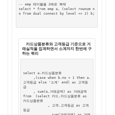
-- emp 테이블을 2배로 복제

select * from emp a, (select rownum n
o from dual connect by level <= 2) b;

카드상품분류와 고객등급 기준으로 거
래실적을 집계하면서 소계까지 한번에 구
하는 쿼리
select a.카드상품분류

     ,(case when b.no = 1 then a.
고객등급 else '소계' end) as 고객등
급

     , sum(a.거래금액) as 거래금액

from  (select 카드.카드상품분류 as 
카드상품분류

            , 고객.고객등급 as 고객
등급

            , sum(거래금액) as 거래