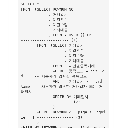
SELECT *

FROM  (SELECT ROWNUM NO

            , 거래일시

            , 체결건수

            , 체결수량

            , 거래대금

            , COUNT★ OVER () CNT ----
--------------------- (1)

       FROM  (SELECT 거래일시

                   , 체결건수

                   , 체결수량

                   , 거래대금

              FROM   시간별종목거래

              WHERE  종목코드 = :isu_c
d     -- 사용자가 입력한 종목코드

              AND    거래일시 >= :trd_
time  -- 사용자가 입력한 거래일자 또는 거
래일시

              ORDER BY 거래일시 ------
---------------------- (2)

              )

       WHERE  ROWNUM <= :page * :pgsi
ze + 1 ---------------- (3)

       )

WHERE NO BETWEEN (:page - 1) * :pgsiz