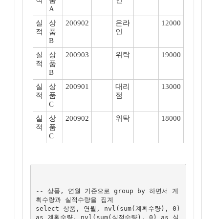
적
품
인
A
실
상
200902
온라
12000
적
품
인
B
실
상
200903
위탁
19000
적
품
B
실
상
200901
대리
13000
적
품
점
C
실
상
200902
위탁
18000
적
품
C
-- 상품, 연월 기준으로 group by 하면서 계
획수량과 실적수량을 집계

select 상품, 연월, nvl(sum(계획수량), 0) 
as 계획수량, nvl(sum(실적수량), 0) as 실