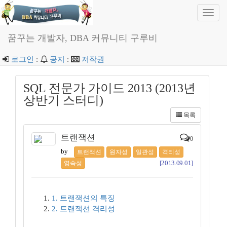
Toggl
navig
꿈꾸는 개발자, DBA 커뮤니티 구루비
로그인
:
공지
:
저작권
SQL 전문가 가이드 2013 (2013년
상반기 스터디)
목록
트랜잭션
0
by
트랜잭션
원자성
일관성
격리성
[2013.09.01]
영속성
1. 트랜잭션의 특징
2. 트랜잭션 격리성