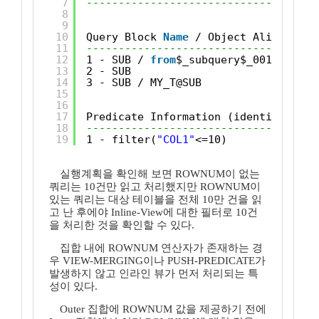
7
------------------------------------
8
9
10
Query Block 
Name
/ Object Alias (ide
11
------------------------------------
12
1 - SUB / 
from
$_subquery$_001@MAIN
13
2 - SUB
14
3 - SUB / MY_T@SUB
15
16
17
Predicate Information (identified 
by
18
------------------------------------
19
1 - filter(
"COL1"
<=10)
실행계획을 확인해 보면 ROWNUM이 없는
쿼리는 10건만 읽고 처리했지만 ROWNUM이
있는 쿼리는 대상 테이블을 전체 10만 건을 읽
고 난 후에야 Inline-View에 대한 필터로 10건
을 처리한 것을 확인할 수 있다.
집합 내에 ROWNUM 연산자가 존재하는 경
우 VIEW-MERGING이나 PUSH-PREDICATE가
발생하지 않고 인라인 뷰가 먼저 처리되는 특
성이 있다.
Outer 집합에 ROWNUM 값을 제공하기 전에