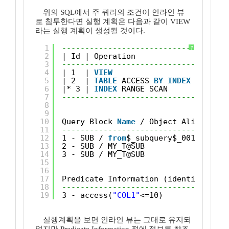
위의 SQL에서 주 쿼리의 조건이 인라인 뷰
로 침투한다면 실행 계획은 다음과 같이 VIEW
라는 실행 계획이 생성될 것이다.
1
------------------------------------
?
2
| Id | Operation                   |
3
------------------------------------
4
| 1  | 
VIEW
|
5
| 2  | 
TABLE
ACCESS 
BY
INDEX
ROWID |
6
|* 3 | 
INDEX
RANGE SCAN            |
7
------------------------------------
8
9
10
Query Block 
Name
/ Object Alias (ide
11
------------------------------------
12
1 - SUB / 
from
$_subquery$_001@MAIN
13
2 - SUB / MY_T@SUB
14
3 - SUB / MY_T@SUB
15
16
17
Predicate Information (identified 
by
18
------------------------------------
19
3 - access(
"COL1"
<=10)
실행계획을 보면 인라인 뷰는 그대로 유지되