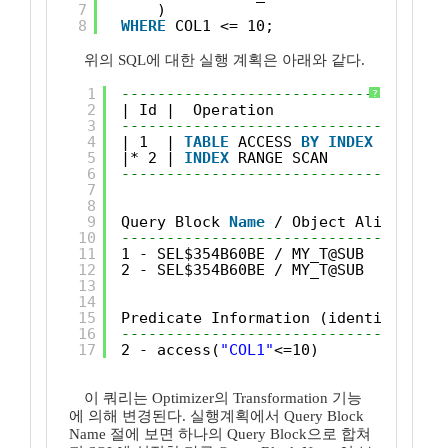
7
)
8
WHERE
COL1 <= 10;
위의 SQL에 대한 실행 계획은 아래와 같다.
1
------------------------------------
?
2
| Id |  Operation                  |
3
------------------------------------
4
| 1  | 
TABLE
ACCESS 
BY
INDEX
ROWID |
5
|* 2 | 
INDEX
RANGE SCAN            |
6
------------------------------------
7
8
9
Query Block 
Name
/ Object Alias (ide
10
------------------------------------
11
1 - SEL$354B60BE / MY_T@SUB
12
2 - SEL$354B60BE / MY_T@SUB
13
14
15
Predicate Information (identified 
by
16
------------------------------------
17
2 - access(
"COL1"
<=10)
이 쿼리는 Optimizer의 Transformation 기능
에 의해 변경된다. 실행계획에서 Query Block
Name 절에 보면 하나의 Query Block으로 합쳐