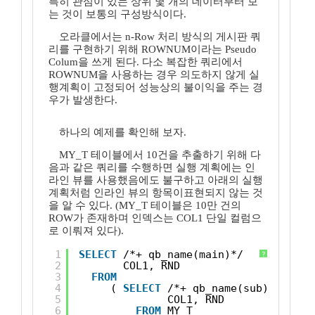
특히 관심이 있는 상위 몇 개의 데이터부터 보
는 것이 보통의 구성방식이다.
오라클에서는 n-Row 처리 방식의 게시판 쿼
리를 구현하기 위해 ROWNUM이라는 Pseudo
Colum을 쓰게 된다. 다소 복잡한 쿼리에서
ROWNUM을 사용하는 경우 의도하지 않게 실
행계획이 고정되어 성능상의 불이익을 주는 경
우가 발생한다.
하나의 예제를 확인해 보자.
MY_T 테이블에서 10건을 추출하기 위해 다
음과 같은 쿼리를 수행하면 실행 계획에는 인
라인 뷰를 사용했음에도 불구하고 아래의 실행
계획처럼 인라인 뷰의 항목이표현되지 않는 것
을 알 수 있다. (MY_T 테이블은 10만 건의
ROW가 존재하며 인덱스는 COL1 단일 컬럼으
로 이뤄져 있다).
1
SELECT
/*+ qb_name(main)*/ 
?
2
COL1, RND
3
FROM
4
( 
SELECT
/*+ qb_name(sub)*/ 
5
COL1, RND
6
FROM
MY_T