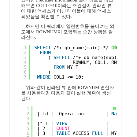
었지만 Predicate Information 절에 정보를 참조
해보면 COL1<=10이라는 조건절이 인라인 뷰
에 대한 액세스가 아닌 테이블에 대해 액세스
되었음을 확인할 수 있다.
하지만 이 쿼리에서 일련번호를 붙이려는 의
도에서 ROWNUM이 포함되는 순간 상황은 달
라진다.
1
SELECT
/*+ qb_name(main) */ COL1, RND
?
2
FROM
3
( 
SELECT
/*+ qb_name(sub) NO_MER
4
ROWNUM, COL1, RND
5
FROM
MY_T
6
)
7
WHERE
COL1 <= 10;
위와 같이 인라인 뷰 안에 ROWNUM 연산자
를 사용한다면 다음과 같이 실행 계획이 생성
된다.
1
------------------------------------
?
2
| Id |  Operation        | 
Name
| St
3
------------------------------------
4
|* 1 | 
VIEW
|      | 1 
5
| 2  | 
COUNT
|      | 1 
6
| 3  | 
TABLE
ACCESS 
FULL
| MY_T | 1 