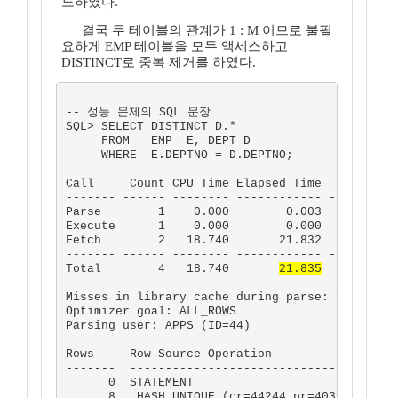
도하였다.
결국 두 테이블의 관계가 1 : M 이므로 불필
요하게 EMP 테이블을 모두 액세스하고
DISTINCT로 중복 제거를 하였다.
-- 성능 문제의 SQL 문장

SQL> SELECT DISTINCT D.*

     FROM   EMP  E, DEPT D

     WHERE  E.DEPTNO = D.DEPTNO;

Call     Count CPU Time Elapsed Time       Disk
------- ------ -------- ------------ ----------
Parse        1    0.000        0.003          0
Execute      1    0.000        0.000          0
Fetch        2   18.740       21.832      40358
------- ------ -------- ------------ ----------
Total        4   18.740       
21.835
      40358
Misses in library cache during parse: 1

Optimizer goal: ALL_ROWS

Parsing user: APPS (ID=44)

Rows     Row Source Operation

-------  --------------------------------------
      0  STATEMENT

      8   HASH UNIQUE (cr=44244 pr=40358 pw=0 t