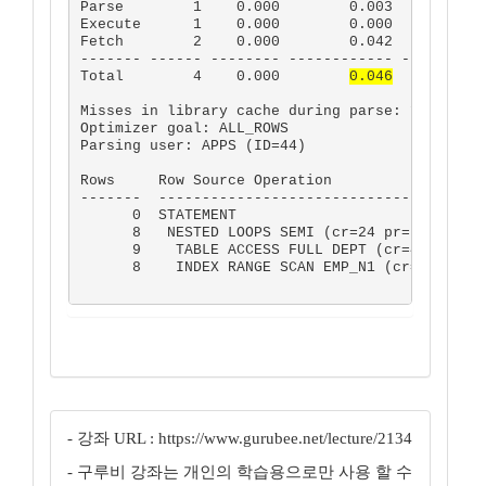
Parse        1    0.000        0.003          0
Execute      1    0.000        0.000          0
Fetch        2    0.000        0.042          7
------- ------ -------- ------------ ----------
Total        4    0.000        
0.046
          7
Misses in library cache during parse: 1

Optimizer goal: ALL_ROWS

Parsing user: APPS (ID=44)

Rows     Row Source Operation

-------  --------------------------------------
      0  STATEMENT

      8   NESTED LOOPS SEMI (cr=24 pr=7 pw=0 ti
      9    TABLE ACCESS FULL DEPT (cr=4 pr=0 pw
      8    INDEX RANGE SCAN EMP_N1 (cr=20 pr=7 
- 강좌 URL : https://www.gurubee.net/lecture/2134
- 구루비 강좌는 개인의 학습용으로만 사용 할 수