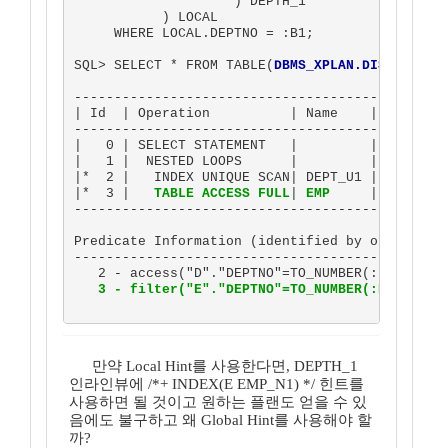
                    ) DEPTH_1

           ) LOCAL

     WHERE LOCAL.DEPTNO = :B1;

SQL> SELECT * FROM TABLE(
DBMS_XPLAN.DISPLAY
);

-----------------------------------------------
| Id  | Operation          | Name    | Rows  | 
-----------------------------------------------
|   0 | SELECT STATEMENT   |         |  1998K| 
|   1 |  NESTED LOOPS      |         |  1998K| 
|*  2 |   INDEX UNIQUE SCAN| DEPT_U1 |     1 | 
|*  3 |   
TABLE ACCESS FULL
| 
EMP
     |  1998K| 
-----------------------------------------------
Predicate Information (identified by operation 
-----------------------------------------------
   3 - filter("E"."DEPTNO"=TO_NUMBER(:B1))
만약 Local Hint를 사용한다면, DEPTH_1
인라인뷰에 /*+ INDEX(E EMP_N1) */ 힌트를
사용하면 될 것이고 원하는 플랜도 얻을 수 있
음에도 불구하고 왜 Global Hint를 사용해야 할
까?