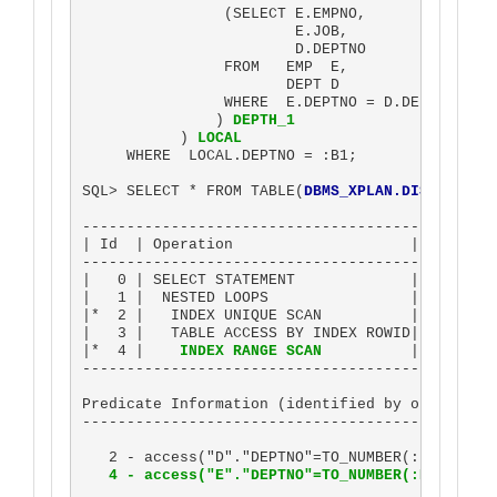
                (SELECT E.EMPNO, 

                        E.JOB, 

                        D.DEPTNO

                FROM   EMP  E, 

                       DEPT D

                WHERE  E.DEPTNO = D.DEPTNO

               ) 
DEPTH_1
           ) 
LOCAL
     WHERE  LOCAL.DEPTNO = :B1;        

SQL> SELECT * FROM TABLE(
DBMS_XPLAN.DISPLAY
);

-----------------------------------------------
| Id  | Operation                    | Name    
-----------------------------------------------
|   0 | SELECT STATEMENT             |         
|   1 |  NESTED LOOPS                |         
|*  2 |   INDEX UNIQUE SCAN          | DEPT_U1 
|   3 |   TABLE ACCESS BY INDEX ROWID| EMP     
|*  4 |    
INDEX RANGE SCAN
          | 
EMP_N1
 
-----------------------------------------------
Predicate Information (identified by operation 
-----------------------------------------------
   2 - access("D"."DEPTNO"=TO_NUMBER(:B1))

4 - access("E"."DEPTNO"=TO_NUMBER(:B1))