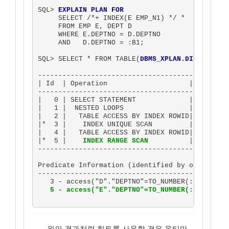
SQL> 
EXPLAIN PLAN FOR
     SELECT /*+ INDEX(E EMP_N1) */ *

     FROM EMP E, DEPT D

     WHERE E.DEPTNO = D.DEPTNO

     AND   D.DEPTNO = :B1;

SQL> SELECT * FROM TABLE(
DBMS_XPLAN.DISPLAY
);

-----------------------------------------------
| Id  | Operation                    | Name    
-----------------------------------------------
|   0 | SELECT STATEMENT             |         
|   1 |  NESTED LOOPS                |         
|   2 |   TABLE ACCESS BY INDEX ROWID| DEPT    
|*  3 |    INDEX UNIQUE SCAN         | DEPT_U1 
|   4 |   TABLE ACCESS BY INDEX ROWID| EMP     
|*  5 |    
INDEX RANGE SCAN
          | 
EMP_N1
 
-----------------------------------------------
Predicate Information (identified by operation 
-----------------------------------------------
   3 - access("D"."DEPTNO"=TO_NUMBER(:B1))

5 - access("E"."DEPTNO"=TO_NUMBER(:B1))