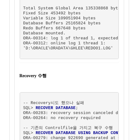
Total System Global Area 135338868 bytes

Fixed Size 453492 bytes

Variable Size 109051904 bytes

Database Buffers 25165824 bytes

Redo Buffers 667648 bytes

Database mounted.

ORA-00314: log 1 of thread 1, expected sequence
ORA-00312: online log 1 thread 1:

'D:\ORACLE\ORADATA\GHLEE\REDO01.LOG'

Recovery 수행
-- Recovery시도 했으나 실패

SQL> 
RECOVER DATABASE
;

ORA-00283: recovery session canceled due to err
ORA-00264: no recovery required

-- 기존의 Controlfile을 가지고 복구 수행

SQL> 
RECOVER DATABASE USING BACKUP CONTROLFILE
;
ORA-00279: change 922690 generated at 04/29/200