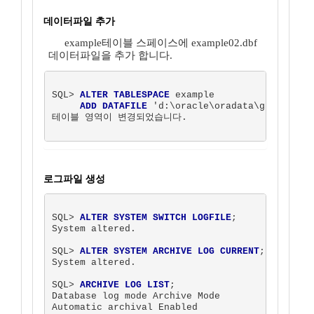
데이터파일 추가
example테이블 스페이스에 example02.dbf
데이터파일을 추가 합니다.
SQL> 
ALTER TABLESPACE
 example

ADD DATAFILE
 'd:\oracle\oradata\ghlee\exa
테이블 영역이 변경되었습니다.  

로그파일 생성
SQL> 
ALTER SYSTEM SWITCH LOGFILE
;

System altered.

SQL> 
ALTER SYSTEM ARCHIVE LOG CURRENT
;

System altered.

SQL> 
ARCHIVE LOG LIST
;

Database log mode Archive Mode

Automatic archival Enabled
