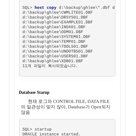
SQL> 
host copy
 d:\backup\ghlee\*.dbf d:\oracle\
d:\backup\ghlee\CWMLITE01.DBF

d:\backup\ghlee\DRSYS01.DBF

d:\backup\ghlee\EXAMPLE01.DBF

d:\backup\ghlee\INDX01.DBF

d:\backup\ghlee\ODM01.DBF

d:\backup\ghlee\SYSTEM01.DBF

d:\backup\ghlee\TEMP01.DBF

d:\backup\ghlee\TOOLS01.DBF

d:\backup\ghlee\UNDOTBS01.DBF

d:\backup\ghlee\USERS01.DBF

d:\backup\ghlee\XDB01.DBF

11개 파일이 복사되었습니다.  

Database Starup
현재 로그와 CONTROL FILE, DATA FILE
의 일관성이 맞지 않아, Database가 Open되지
않음
SQL> startup

ORACLE instance started.
