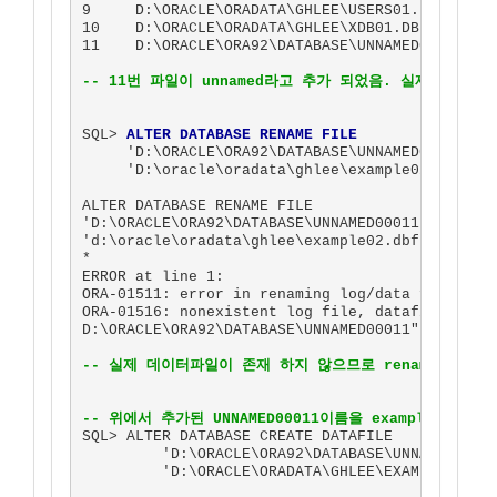
9     D:\ORACLE\ORADATA\GHLEE\USERS01.DBF      
10    D:\ORACLE\ORADATA\GHLEE\XDB01.DBF        
11    D:\ORACLE\ORA92\DATABASE\UNNAMED00011    
-- 11번 파일이 unnamed라고 추가 되었음. 실제 데이터
SQL> 
ALTER DATABASE RENAME FILE
     'D:\ORACLE\ORA92\DATABASE\UNNAMED00011' to
     'D:\oracle\oradata\ghlee\example02.dbf';

ALTER DATABASE RENAME FILE

'D:\ORACLE\ORA92\DATABASE\UNNAMED00011' to

'd:\oracle\oradata\ghlee\example02.dbf'

*

ERROR at line 1:

ORA-01511: error in renaming log/data files

ORA-01516: nonexistent log file, datafile, or t
D:\ORACLE\ORA92\DATABASE\UNNAMED00011"

-- 실제 데이터파일이 존재 하지 않으므로 rename으로는 
-- 위에서 추가된 UNNAMED00011이름을 example02.dbf
SQL> ALTER DATABASE CREATE DATAFILE

         'D:\ORACLE\ORA92\DATABASE\UNNAMED00011
         'D:\ORACLE\ORADATA\GHLEE\EXAMPLE02.DBF