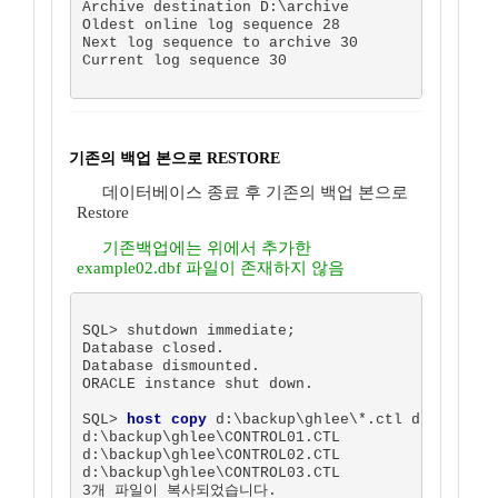
Archive destination D:\archive

Oldest online log sequence 28

Next log sequence to archive 30

Current log sequence 30  

기존의 백업 본으로 RESTORE
데이터베이스 종료 후 기존의 백업 본으로
Restore
기존백업에는 위에서 추가한
example02.dbf 파일이 존재하지 않음
SQL> shutdown immediate;

Database closed.

Database dismounted.

ORACLE instance shut down.

SQL> 
host copy
 d:\backup\ghlee\*.ctl d:\oracle\
d:\backup\ghlee\CONTROL01.CTL

d:\backup\ghlee\CONTROL02.CTL

d:\backup\ghlee\CONTROL03.CTL

3개 파일이 복사되었습니다.
