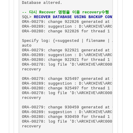
Database altered.

-- 다시 Recover 명령을 이용 recovery수행
SQL> 
RECOVER DATABASE USING BACKUP CONTROLFILE
;
ORA-00279: change 922826 generated at 05/07/200
ORA-00289: suggestion : D:\ARCHIVE\ARC00027.001
ORA-00280: change 922826 for thread 1 is in seq
Specify log: {=suggested | filename | AUTO | CA
auto

ORA-00279: change 922921 generated at 05/07/200
ORA-00289: suggestion : D:\ARCHIVE\ARC00028.001
ORA-00280: change 922921 for thread 1 is in seq
ORA-00278: log file 'D:\ARCHIVE\ARC00027.001' n
recovery

ORA-00279: change 925497 generated at 05/07/200
ORA-00289: suggestion : D:\ARCHIVE\ARC00029.001
ORA-00280: change 925497 for thread 1 is in seq
ORA-00278: log file 'D:\ARCHIVE\ARC00028.001' n
recovery

ORA-00279: change 930459 generated at 05/07/200
ORA-00289: suggestion : D:\ARCHIVE\ARC00030.001
ORA-00280: change 930459 for thread 1 is in seq
ORA-00278: log file 'D:\ARCHIVE\ARC00029.001' n
recovery
