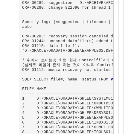
ORA-00289: suggestion : D:\ARCHIVE\ARC00027.001
ORA-00280: change 922690 for thread 1 is in seq
Specify log: {=suggested | filename | AUTO | CA
auto

ORA-00283: recovery session canceled due to err
ORA-01244: unnamed datafile(s) added to control
ORA-01110: data file 11:

'D:\ORACLE\ORADATA\GHLEE\EXAMPLE02.DBF'

* 위에서 보이는것 처럼 현재 Controlfile에 Archive 파
(실제로 파일이 존재 하는 것이 아니라 Controlfile에만 
ORA-01112: media recovery not started

SQL> SELECT file#, name, status FROM 
V$DATAFIL
FILE# NAME                                     
----- ---------------------------------------- 
1     D:\ORACLE\ORADATA\GHLEE\SYSTEM01.DBF     
2     D:\ORACLE\ORADATA\GHLEE\UNDOTBS01.DBF    
3     D:\ORACLE\ORADATA\GHLEE\CWMLITE01.DBF    
4     D:\ORACLE\ORADATA\GHLEE\DRSYS01.DBF      
5     D:\ORACLE\ORADATA\GHLEE\EXAMPLE01.DBF    
6     D:\ORACLE\ORADATA\GHLEE\INDX01.DBF       
7     D:\ORACLE\ORADATA\GHLEE\ODM01.DBF        
8     D:\ORACLE\ORADATA\GHLEE\TOOLS01.DBF      