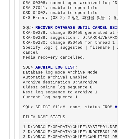
ORA-00308: cannot open archived log 'D:\ARCHIVE
ORA-27041: unable to open file

OSD-04002: unable to open file

O/S-Error: (OS 2) 지정된 파일을 찾을 수 없습니다.

SQL> 
RECOVER DATABASE UNTIL CANCEL USING BACKU
ORA-00279: change 930459 generated at 05/07/200
ORA-00289: suggestion : D:\ARCHIVE\ARC00030.001
ORA-00280: change 930459 for thread 1 is in seq
Specify log: {=suggested | filename | AUTO | CA
cancel

Media recovery cancelled.

SQL> 
ARCHIVE LOG LIST
;

Database log mode Archive Mode

Automatic archival Enabled

Archive destination D:\archive

Oldest online log sequence 0

Next log sequence to archive 1

Current log sequence 1

SQL> SELECT file#, name, status FROM 
V$DATAFIL
FILE# NAME STATUS

---------- ------------------------------------
1 D:\ORACLE\ORADATA\GHLEE\SYSTEM01.DBF SYSTEM

2 D:\ORACLE\ORADATA\GHLEE\UNDOTBS01.DBF ONLINE

3 D:\ORACLE\ORADATA\GHLEE\CWMLITE01.DBF ONLINE
