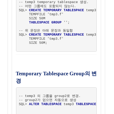
-- temp3 temporary tablespace 생성.  

-- 어떤 그룹에도 포함되지 않는다.

SQL> 
CREATE TEMPORARY TABLESPACE
 temp3 

     TEMPFILE 'tmp3.f'

     SIZE 50M 

TABLESPACE GROUP
 '';

-- 위 문장은 아래 문장과 동일함

SQL> 
CREATE TEMPORARY TABLESPACE
 temp3 

     TEMPFILE 'tmp3.f' 

     SIZE 50M;

Temporary Tablespace Group의 변
경
-- temp3 의 그룹을 group2로 변경.   

-- group2가 없으면 자동으로 생성

SQL> 
ALTER TABLESPACE
 temp3 
TABLESPACE GROUP
 gr