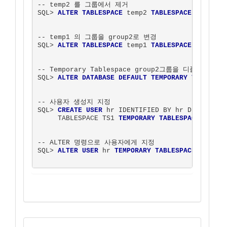
-- temp2 를 그룹에서 제거

SQL> 
ALTER TABLESPACE
 temp2 
TABLESPACE GROUP
 ''
-- temp1 의 그룹을 group2로 변경

SQL> 
ALTER TABLESPACE
 temp1 
TABLESPACE GROUP
 gr
-- Temporary Tablespace group2그룹을 디폴트로 설정

SQL> 
ALTER DATABASE DEFAULT TEMPORARY TABLESPA
-- 사용자 생성지 지정

SQL> 
CREATE USER
 hr IDENTIFIED BY hr DEFAULT

     TABLESPACE TS1 
TEMPORARY TABLESPACE
 group2
-- ALTER 명령으로 사용자에게 지정

SQL> 
ALTER USER
 hr 
TEMPORARY TABLESPACE
 group2;