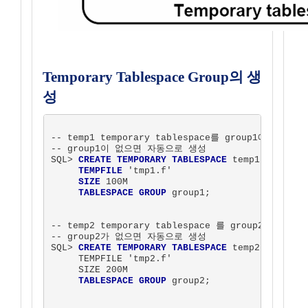
Temporary Tablespace Group의 생
성
-- temp1 temporary tablespace를 group1에 생성.  

-- group1이 없으면 자동으로 생성

SQL> 
CREATE TEMPORARY TABLESPACE
 temp1 

TEMPFILE
 'tmp1.f'

SIZE
 100M 

TABLESPACE GROUP
 group1;

-- temp2 temporary tablespace 를 group2에 생성.  
-- group2가 없으면 자동으로 생성

SQL> 
CREATE TEMPORARY TABLESPACE
 temp2 

     TEMPFILE 'tmp2.f'

     SIZE 200M 

TABLESPACE GROUP
 group2;
